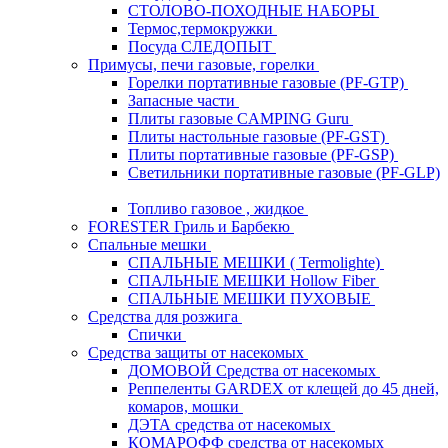
СТОЛОВО-ПОХОДНЫЕ НАБОРЫ
Термос,термокружки
Посуда СЛЕДОПЫТ
Примусы, печи газовые, горелки
Горелки портативные газовые (PF-GTP)
Запасные части
Плиты газовые CAMPING Guru
Плиты настольные газовые (PF-GST)
Плиты портативные газовые (PF-GSP)
Светильники портативные газовые (PF-GLP)
Топливо газовое , жидкое
FORESTER Гриль и Барбекю
Спальные мешки
СПАЛЬНЫЕ МЕШКИ ( Termolighte)
СПАЛЬНЫЕ МЕШКИ Hollow Fiber
СПАЛЬНЫЕ МЕШКИ ПУХОВЫЕ
Средства для розжига
Спички
Средства защиты от насекомых
ДОМОВОЙ Средства от насекомых
Реппеленты GARDEX от клещей до 45 дней,
комаров, мошки
ДЭТА средства от насекомых
КОМАРОФФ средства от насекомых