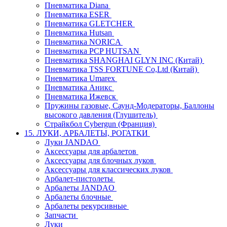
Пневматика Diana
Пневматика ESER
Пневматика GLETCHER
Пневматика Hutsan
Пневматика NORICA
Пневматика PCP HUTSAN
Пневматика SHANGHAI GLYN INC (Китай)
Пневматика TSS FORTUNE Co,Ltd (Китай)
Пневматика Umarex
Пневматика Аникс
Пневматика Ижевск
Пружины газовые, Саунд-Модераторы, Баллоны
высокого давления (Глушитель)
Страйкбол Cybergun (Франция)
15. ЛУКИ, АРБАЛЕТЫ, РОГАТКИ
Луки JANDAO
Аксессуары для арбалетов
Аксессуары для блочных луков
Аксессуары для классических луков
Арбалет-пистолеты
Арбалеты JANDAO
Арбалеты блочные
Арбалеты рекурсивные
Запчасти
Луки