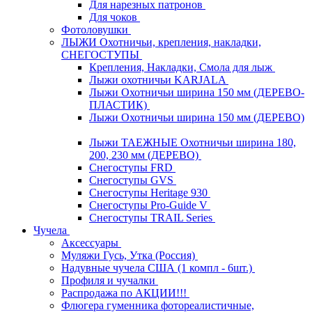
Для нарезных патронов
Для чоков
Фотоловушки
ЛЫЖИ Охотничьи, крепления, накладки,
СНЕГОСТУПЫ
Крепления, Накладки, Смола для лыж
Лыжи охотничьи KARJALA
Лыжи Охотничьи ширина 150 мм (ДЕРЕВО-
ПЛАСТИК)
Лыжи Охотничьи ширина 150 мм (ДЕРЕВО)
Лыжи ТАЕЖНЫЕ Охотничьи ширина 180,
200, 230 мм (ДЕРЕВО)
Снегоступы FRD
Снегоступы GVS
Снегоступы Heritage 930
Снегоступы Pro-Guide V
Снегоступы TRAIL Series
Чучела
Аксессуары
Муляжи Гусь, Утка (Россия)
Надувные чучела США (1 компл - 6шт.)
Профиля и чучалки
Распродажа по АКЦИИ!!!
Флюгера гуменника фотореалистичные,