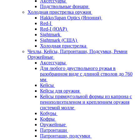
Аксессуары
Подствольные фонари
Холодная пристрелка оружия
Hakko/Japan Optics (Япония)
Red-I
Red-I (ЮАР)
Sightmark
Sightmark (США)
Холодная пристрелка
Чехлы, Кейсы, Патронташи, Подсумки, Ремни
Оружейные
Аксессуары
Для любого двуствольного ружья в
разобранном виде с длиной стволов до 760
мм
Кейсы
Кейсы для оружия
Кейсы прямоугольной формы из капрона с
пенополиэтиленом и креплением оружия
системой молле
Кобуры
Кофры
Оружейные
Патронташи
Патронташи, подсумки