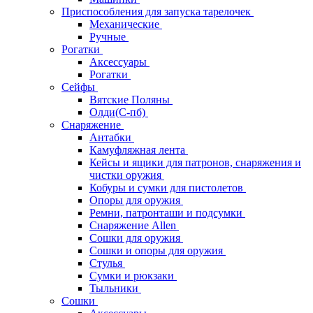
Приспособления для запуска тарелочек
Механические
Ручные
Рогатки
Аксессуары
Рогатки
Сейфы
Вятские Поляны
Олди(С-пб)
Снаряжение
Антабки
Камуфляжная лента
Кейсы и ящики для патронов, снаряжения и
чистки оружия
Кобуры и сумки для пистолетов
Опоры для оружия
Ремни, патронташи и подсумки
Снаряжение Allen
Сошки для оружия
Сошки и опоры для оружия
Стулья
Сумки и рюкзаки
Тыльники
Сошки