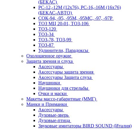
(БЕКАС)
РС-12,-12М (12х76), РС-16,-16М (16х76)
(БЕКАС-АВТО)
СОК-94, -95, -95М, -95МС, -97, -97Р
ТОЗ МЦ 20-01, ТОЗ-106
ТОЗ-120
ТОЗ-34
ТОЗ-78, ТОЗ-99
ТОЗ-87
Удлинители, Парадоксы
Охолощенное оружие
Защита зрения и слуха
Аксессуары
Аксессуары защита зрения
Аксессуары Защита слуха
Наушники
Наушники для стрельбы
Очки и маски
Макеты массо-габаритные (ММГ)
Манки и Приманки
Аксессуары
Духовые-зверь
Духовые-птица
Звуковые имитаторы BIRD SOUND (Италия)