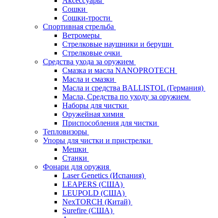
Аксессуары
Сошки
Сошки-трости
Спортивная стрельба
Ветромеры
Стрелковые наушники и беруши
Стрелковые очки
Средства ухода за оружием
Смазка и масла NANOPROTECH
Масла и смазки
Масла и средства BALLISTOL (Германия)
Масла, Средства по уходу за оружием
Наборы для чистки
Оружейная химия
Приспособления для чистки
Тепловизоры
Упоры для чистки и пристрелки
Мешки
Станки
Фонари для оружия
Laser Genetics (Испания)
LEAPERS (США)
LEUPOLD (США)
NexTORCH (Китай)
Surefire (США)