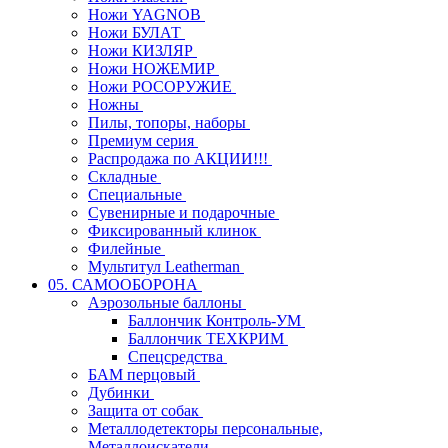
Ножи YAGNOB
Ножи БУЛАТ
Ножи КИЗЛЯР
Ножи НОЖЕМИР
Ножи РОСОРУЖИЕ
Ножны
Пилы, топоры, наборы
Премиум серия
Распродажа по АКЦИИ!!!
Складные
Специальные
Сувенирные и подарочные
Фиксированный клинок
Филейные
Мультитул Leatherman
05. САМООБОРОНА
Аэрозольные баллоны
Баллончик Контроль-УМ
Баллончик ТЕХКРИМ
Спецсредства
БАМ перцовый
Дубинки
Защита от собак
Металлодетекторы персональные,
Металлоискатели