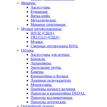
Мишени
Аксессуары
Бумажные
Вятка-инфо
Металлические
Мишени спортивные
Мушки оптоволоконные
HIVIZ (США)
TRUGLO (США)
Мушки
Сменные оптоволокна HiViz
Оптика
Аксессуары для оптики
Бинокли
Дальномеры
Зрительные трубы
Камеры
Кронштейны и Кольца
Лазерные целеуказатели
Монокуляры
Приборы ночного видения
Прицелы и кронштейны DEDAL
Прицелы коллиматорные
Прицелы оптические
Оружейный тюнинг