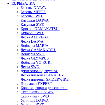
13. РЫБАЛКА
Блесны DAIWA
Блесны MEPPS
Блесны SWD
Катушки DAIWA
Катушки SWD
Крючки GAMAKATSU
Крючки SWD
Леска ALLVEGA
Леска DAIWA
Воблеры MARIA
Леска GAMAKATSU
Воблеры SWD
Леска OLYMPUS
Воблеры YO-ZURI
Леска SWD
Джигголовки, грузила
Леска плетеная BERKLEY
Леска плетеная SPIDERWIRE
Поплавки EXPERT
Коробки, ящики для снастей
Спиннинги DAIWA
Спиннинги SWD
Удилище DAIWA
Удилище SWD