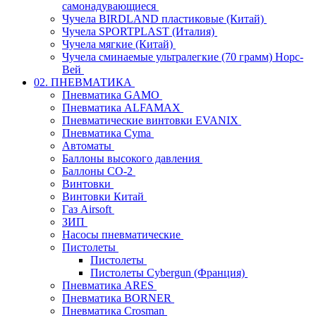
самонадувающиеся
Чучела BIRDLAND пластиковые (Китай)
Чучела SPORTPLAST (Италия)
Чучела мягкие (Китай)
Чучела сминаемые ультралегкие (70 грамм) Норс-
Вей
02. ПНЕВМАТИКА
Пневматика GAMO
Пневматика ALFAMAX
Пневматические винтовки EVANIX
Пневматика Cyma
Автоматы
Баллоны высокого давления
Баллоны СО-2
Винтовки
Винтовки Китай
Газ Airsoft
ЗИП
Насосы пневматические
Пистолеты
Пистолеты
Пистолеты Cybergun (Франция)
Пневматика ARES
Пневматика BORNER
Пневматика Crosman