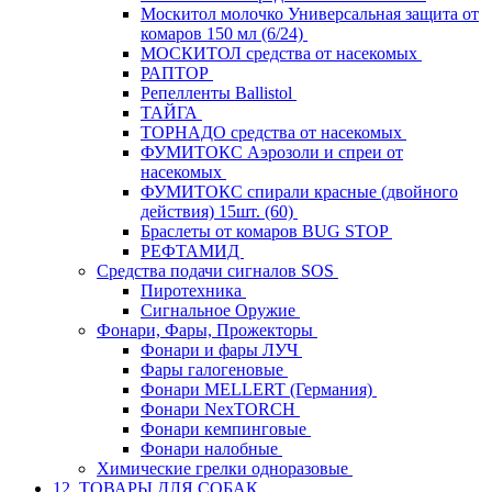
Москитол молочко Универсальная защита от
комаров 150 мл (6/24)
МОСКИТОЛ средства от насекомых
РАПТОР
Репелленты Ballistol
ТАЙГА
ТОРНАДО средства от насекомых
ФУМИТОКС Аэрозоли и спреи от
насекомых
ФУМИТОКС спирали красные (двойного
действия) 15шт. (60)
Браслеты от комаров BUG STOP
РЕФТАМИД
Средства подачи сигналов SOS
Пиротехника
Сигнальное Оружие
Фонари, Фары, Прожекторы
Фонари и фары ЛУЧ
Фары галогеновые
Фонари MELLERT (Германия)
Фонари NexTORCH
Фонари кемпинговые
Фонари налобные
Химические грелки одноразовые
12. ТОВАРЫ ДЛЯ СОБАК