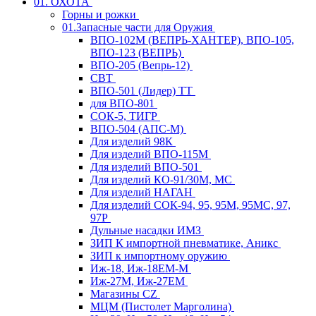
01. ОХОТА
Горны и рожки
01.Запасные части для Оружия
ВПО-102М (ВЕПРЬ-ХАНТЕР), ВПО-105,
ВПО-123 (ВЕПРЬ)
ВПО-205 (Вепрь-12)
СВТ
ВПО-501 (Лидер) ТТ
для ВПО-801
СОК-5, ТИГР
ВПО-504 (АПС-М)
Для изделий 98К
Для изделий ВПО-115М
Для изделий ВПО-501
Для изделий КО-91/30М, МС
Для изделий НАГАН
Для изделий СОК-94, 95, 95М, 95МС, 97,
97Р
Дульные насадки ИМЗ
ЗИП К импортной пневматике, Аникс
ЗИП к импортному оружию
Иж-18, Иж-18ЕМ-М
Иж-27М, Иж-27ЕМ
Магазины CZ
МЦМ (Пистолет Марголина)