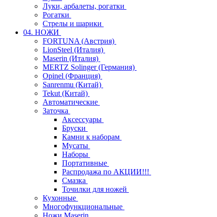
Луки, арбалеты, рогатки
Рогатки
Стрелы и шарики
04. НОЖИ
FORTUNA (Австрия)
LionSteel (Италия)
Maserin (Италия)
MERTZ Solinger (Германия)
Opinel (Франция)
Sanrenmu (Китай)
Tekut (Китай)
Автоматические
Заточка
Аксессуары
Бруски
Камни к наборам
Мусаты
Наборы
Портативные
Распродажа по АКЦИИ!!!
Смазка
Точилки для ножей
Кухонные
Многофункциональные
Ножи Maserin