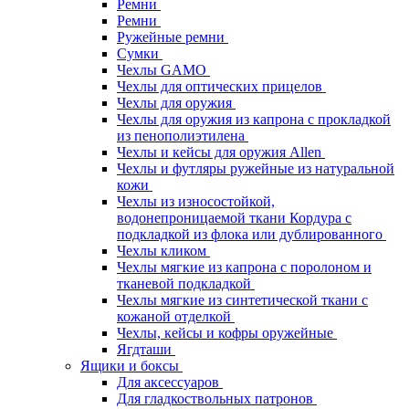
Ремни
Ремни
Ружейные ремни
Сумки
Чехлы GAMO
Чехлы для оптических прицелов
Чехлы для оружия
Чехлы для оружия из капрона с прокладкой
из пенополиэтилена
Чехлы и кейсы для оружия Allen
Чехлы и футляры ружейные из натуральной
кожи
Чехлы из износостойкой,
водонепроницаемой ткани Кордура с
подкладкой из флока или дублированного
Чехлы кликом
Чехлы мягкие из капрона с поролоном и
тканевой подкладкой
Чехлы мягкие из синтетической ткани с
кожаной отделкой
Чехлы, кейсы и кофры оружейные
Ягдташи
Ящики и боксы
Для аксессуаров
Для гладкоствольных патронов