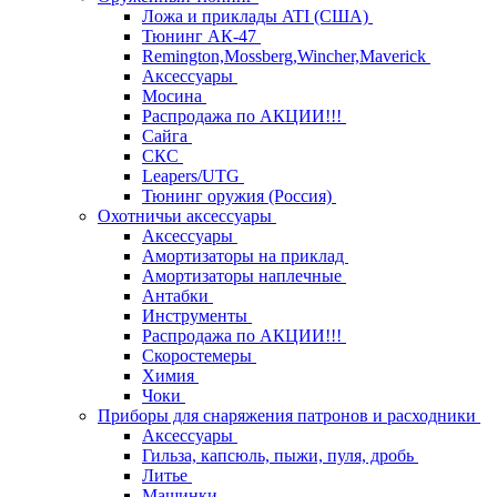
Ложа и приклады ATI (США)
Тюнинг АК-47
Remington,Mossberg,Wincher,Maverick
Аксессуары
Мосина
Распродажа по АКЦИИ!!!
Сайга
СКС
Leapers/UTG
Тюнинг оружия (Россия)
Охотничьи аксессуары
Аксессуары
Амортизаторы на приклад
Амортизаторы наплечные
Антабки
Инструменты
Распродажа по АКЦИИ!!!
Скоростемеры
Химия
Чоки
Приборы для снаряжения патронов и расходники
Аксессуары
Гильза, капсюль, пыжи, пуля, дробь
Литье
Машинки