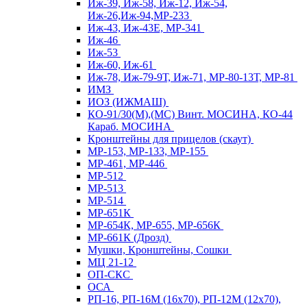
Иж-39, Иж-58, Иж-12, Иж-54,
Иж-26,Иж-94,МР-233
Иж-43, Иж-43Е, МР-341
Иж-46
Иж-53
Иж-60, Иж-61
Иж-78, Иж-79-9Т, Иж-71, МР-80-13Т, МР-81
ИМЗ
ИОЗ (ИЖМАШ)
КО-91/30(М),(МС) Винт. МОСИНА, КО-44
Караб. МОСИНА
Кронштейны для прицелов (скаут)
МР-153, МР-133, МР-155
МР-461, МР-446
МР-512
МР-513
МР-514
МР-651К
МР-654К, МР-655, МР-656К
МР-661К (Дрозд)
Мушки, Кронштейны, Сошки
МЦ 21-12
ОП-СКС
ОСА
РП-16, РП-16М (16х70), РП-12М (12х70),