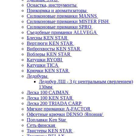
Оснастка, инструменты
Прикормка и ароматизаторы
Силиконовые приманки MANNS
Силиконовые приманки MISTER FISH
Силиконовые приманки SPRO
Съедобные приманки ALLVEGA
Блесны KEN STAR
Вертлюги KEN STAR
Виброхвосты KEN STAR
Воблеры KEN STAR
Катушки RYOBI
Катушки TICA
Крючки KEN STAR
Ледобуры
Ледобур ЛШ - 3 (с центральным сверлением)
130мм
Леска 100 CAIMAN
Леска 100 KEN STAR
Леска 200 TRIADA CARP
Мягкие приманки A-FACTOR
Офсетные крючки DENSO /Япония/
Поплавки Ken Star
Сеть финская
Твистеры KEN STAR