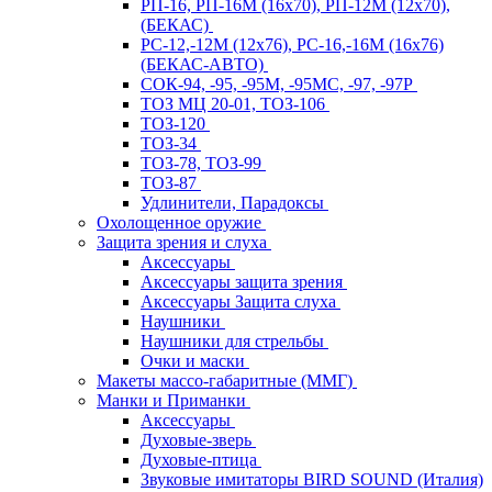
РП-16, РП-16М (16х70), РП-12М (12х70),
(БЕКАС)
РС-12,-12М (12х76), РС-16,-16М (16х76)
(БЕКАС-АВТО)
СОК-94, -95, -95М, -95МС, -97, -97Р
ТОЗ МЦ 20-01, ТОЗ-106
ТОЗ-120
ТОЗ-34
ТОЗ-78, ТОЗ-99
ТОЗ-87
Удлинители, Парадоксы
Охолощенное оружие
Защита зрения и слуха
Аксессуары
Аксессуары защита зрения
Аксессуары Защита слуха
Наушники
Наушники для стрельбы
Очки и маски
Макеты массо-габаритные (ММГ)
Манки и Приманки
Аксессуары
Духовые-зверь
Духовые-птица
Звуковые имитаторы BIRD SOUND (Италия)