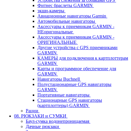
Устройства слежения за собаками GPS
Фитнес браслеты GARMIN
экшн-камеры
Авиационные навигаторы Garmin
Автомобильные навигаторы
Аксессуары к приемникам GARMIN -
НЕоригинальные
Аксессуары к приемникам GARMIN -
ОРИГИНАЛЬНЫЕ
Другие устройства с GPS приемниками
GARMIN
КАМЕРЫ для подключения к картплоттерам
GARMIN
Карты и программное обеспечение для
GARMIN
Навигаторы Buchnell
Полустационарные GPS навигаторы
GARMIN
Портативные навигаторы
Стационарные GPS навигаторы
(картплоттеры) GARMIN
Рации
08. РЮКЗАКИ и СУМКИ
Баул-сумка водонепроницаемая
Дачные рюкзаки