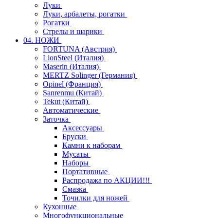
Луки
Луки, арбалеты, рогатки
Рогатки
Стрелы и шарики
04. НОЖИ
FORTUNA (Австрия)
LionSteel (Италия)
Maserin (Италия)
MERTZ Solinger (Германия)
Opinel (Франция)
Sanrenmu (Китай)
Tekut (Китай)
Автоматические
Заточка
Аксессуары
Бруски
Камни к наборам
Мусаты
Наборы
Портативные
Распродажа по АКЦИИ!!!
Смазка
Точилки для ножей
Кухонные
Многофункциональные