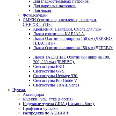
Для гладкоствольных патронов
Для нарезных патронов
Для чоков
Фотоловушки
ЛЫЖИ Охотничьи, крепления, накладки,
СНЕГОСТУПЫ
Крепления, Накладки, Смола для лыж
Лыжи охотничьи KARJALA
Лыжи Охотничьи ширина 150 мм (ДЕРЕВО-
ПЛАСТИК)
Лыжи Охотничьи ширина 150 мм (ДЕРЕВО)
Лыжи ТАЕЖНЫЕ Охотничьи ширина 180,
200, 230 мм (ДЕРЕВО)
Снегоступы FRD
Снегоступы GVS
Снегоступы Heritage 930
Снегоступы Pro-Guide V
Снегоступы TRAIL Series
Чучела
Аксессуары
Муляжи Гусь, Утка (Россия)
Надувные чучела США (1 компл - 6шт.)
Профиля и чучалки
Распродажа по АКЦИИ!!!