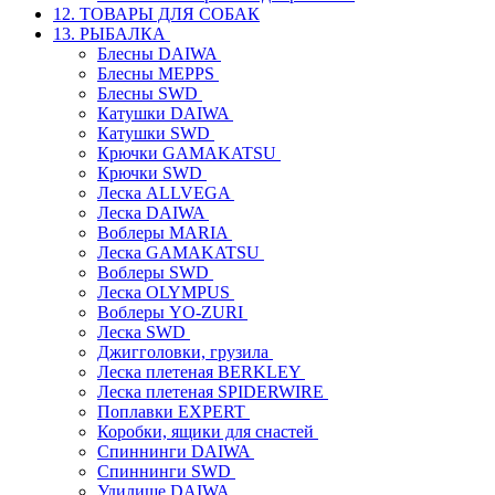
12. ТОВАРЫ ДЛЯ СОБАК
13. РЫБАЛКА
Блесны DAIWA
Блесны MEPPS
Блесны SWD
Катушки DAIWA
Катушки SWD
Крючки GAMAKATSU
Крючки SWD
Леска ALLVEGA
Леска DAIWA
Воблеры MARIA
Леска GAMAKATSU
Воблеры SWD
Леска OLYMPUS
Воблеры YO-ZURI
Леска SWD
Джигголовки, грузила
Леска плетеная BERKLEY
Леска плетеная SPIDERWIRE
Поплавки EXPERT
Коробки, ящики для снастей
Спиннинги DAIWA
Спиннинги SWD
Удилище DAIWA