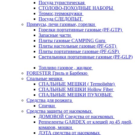
Посуда туристическая
СТОЛОВО-ПОХОДНЫЕ НАБОРЫ
Термос,термокружки
Посуда СЛЕДОПЫТ
Примусы, печи газовые, горелки
Горелки портативные газовые (PF-GTP)
Запасные части
Плиты газовые CAMPING Guru
Плиты настольные газовые (PF-GST)
Плиты портативные газовые (PF-GSP)
Светильники портативные газовые (PF-GLP)
Топливо газовое , жидкое
FORESTER Гриль и Барбекю
Спальные мешки
СПАЛЬНЫЕ МЕШКИ ( Termolighte)
СПАЛЬНЫЕ МЕШКИ Hollow Fiber
СПАЛЬНЫЕ МЕШКИ ПУХОВЫЕ
Средства для розжига
Спички
Средства защиты от насекомых
ДОМОВОЙ Средства от насекомых
Реппеленты GARDEX от клещей до 45 дней,
комаров, мошки
ДЭТА средства от насекомых