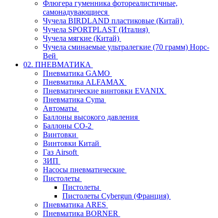
Флюгера гуменника фотореалистичные,
самонадувающиеся
Чучела BIRDLAND пластиковые (Китай)
Чучела SPORTPLAST (Италия)
Чучела мягкие (Китай)
Чучела сминаемые ультралегкие (70 грамм) Норс-
Вей
02. ПНЕВМАТИКА
Пневматика GAMO
Пневматика ALFAMAX
Пневматические винтовки EVANIX
Пневматика Cyma
Автоматы
Баллоны высокого давления
Баллоны СО-2
Винтовки
Винтовки Китай
Газ Airsoft
ЗИП
Насосы пневматические
Пистолеты
Пистолеты
Пистолеты Cybergun (Франция)
Пневматика ARES
Пневматика BORNER