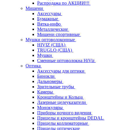
Распродажа по АКЦИИ!!!
Мишени
Аксессуары
Бумажные
Вятка-инфо
Металлические
Мишени спортивные
Мушки оптоволоконные
HIVIZ (США)
TRUGLO (США)
Мушки
Сменные оптоволокна HiViz
Оптика
Аксессуары для оптики
Бинокли
Дальномеры
Зрительные трубы
Камеры
Кронштейны и Кольца
Лазерные целеуказатели
Монокуляры
Приборы ночного видения
Прицелы и кронштейны DEDAL
Прицелы коллиматорные
Прицелы оптические