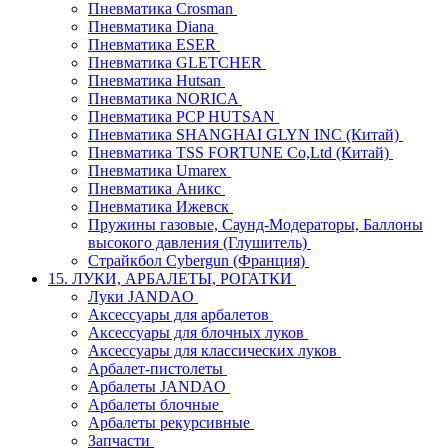
Пневматика Crosman
Пневматика Diana
Пневматика ESER
Пневматика GLETCHER
Пневматика Hutsan
Пневматика NORICA
Пневматика PCP HUTSAN
Пневматика SHANGHAI GLYN INC (Китай)
Пневматика TSS FORTUNE Co,Ltd (Китай)
Пневматика Umarex
Пневматика Аникс
Пневматика Ижевск
Пружины газовые, Саунд-Модераторы, Баллоны
высокого давления (Глушитель)
Страйкбол Cybergun (Франция)
15. ЛУКИ, АРБАЛЕТЫ, РОГАТКИ
Луки JANDAO
Аксессуары для арбалетов
Аксессуары для блочных луков
Аксессуары для классических луков
Арбалет-пистолеты
Арбалеты JANDAO
Арбалеты блочные
Арбалеты рекурсивные
Запчасти