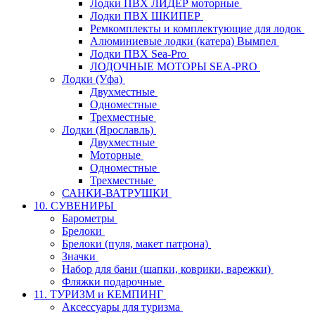
Лодки ПВХ ЛИДЕР моторные
Лодки ПВХ ШКИПЕР
Ремкомплекты и комплектующие для лодок
Алюминиевые лодки (катера) Вымпел
Лодки ПВХ Sea-Pro
ЛОДОЧНЫЕ МОТОРЫ SEA-PRO
Лодки (Уфа)
Двухместные
Одноместные
Трехместные
Лодки (Ярославль)
Двухместные
Моторные
Одноместные
Трехместные
САНКИ-ВАТРУШКИ
10. СУВЕНИРЫ
Барометры
Брелоки
Брелоки (пуля, макет патрона)
Значки
Набор для бани (шапки, коврики, варежки)
Фляжки подарочные
11. ТУРИЗМ и КЕМПИНГ
Аксессуары для туризма