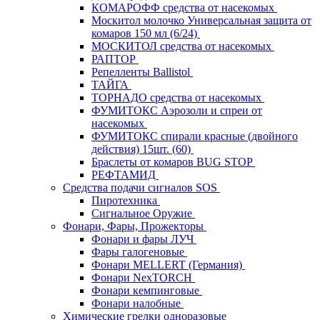
КОМАРОФФ средства от насекомых
Москитол молочко Универсальная защита от
комаров 150 мл (6/24)
МОСКИТОЛ средства от насекомых
РАПТОР
Репелленты Ballistol
ТАЙГА
ТОРНАДО средства от насекомых
ФУМИТОКС Аэрозоли и спреи от
насекомых
ФУМИТОКС спирали красные (двойного
действия) 15шт. (60)
Браслеты от комаров BUG STOP
РЕФТАМИД
Средства подачи сигналов SOS
Пиротехника
Сигнальное Оружие
Фонари, Фары, Прожекторы
Фонари и фары ЛУЧ
Фары галогеновые
Фонари MELLERT (Германия)
Фонари NexTORCH
Фонари кемпинговые
Фонари налобные
Химические грелки одноразовые