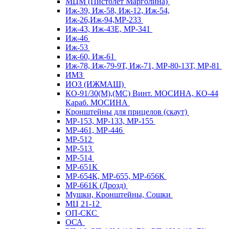
МЦМ (Пистолет Марголина)
Иж-39, Иж-58, Иж-12, Иж-54,
Иж-26,Иж-94,МР-233
Иж-43, Иж-43Е, МР-341
Иж-46
Иж-53
Иж-60, Иж-61
Иж-78, Иж-79-9Т, Иж-71, МР-80-13Т, МР-81
ИМЗ
ИОЗ (ИЖМАШ)
КО-91/30(М),(МС) Винт. МОСИНА, КО-44
Караб. МОСИНА
Кронштейны для прицелов (скаут)
МР-153, МР-133, МР-155
МР-461, МР-446
МР-512
МР-513
МР-514
МР-651К
МР-654К, МР-655, МР-656К
МР-661К (Дрозд)
Мушки, Кронштейны, Сошки
МЦ 21-12
ОП-СКС
ОСА