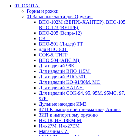
01. ОХОТА
Горны и рожки
01.Запасные части для Оружия
ВПО-102М (ВЕПРЬ-ХАНТЕР), ВПО-105,
ВПО-123 (ВЕПРЬ)
ВПО-205 (Вепрь-12)
СВТ
ВПО-501 (Лидер) ТТ
для ВПО-801
СОК-5, ТИГР
ВПО-504 (АПС-М)
Для изделий 98К
Для изделий ВПО-115М
Для изделий ВПО-501
Для изделий КО-91/30М, МС
Для изделий НАГАН
Для изделий СОК-94, 95, 95М, 95МС, 97,
97Р
Дульные насадки ИМЗ
ЗИП К импортной пневматике, Аникс
ЗИП к импортному оружию
Иж-18, Иж-18ЕМ-М
Иж-27М, Иж-27ЕМ
Магазины CZ