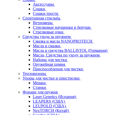
Аксессуары
Сошки
Сошки-трости
Спортивная стрельба
Ветромеры
Стрелковые наушники и беруши
Стрелковые очки
Средства ухода за оружием
Смазка и масла NANOPROTECH
Масла и смазки
Масла и средства BALLISTOL (Германия)
Масла, Средства по уходу за оружием
Наборы для чистки
Оружейная химия
Приспособления для чистки
Тепловизоры
Упоры для чистки и пристрелки
Мешки
Станки
Фонари для оружия
Laser Genetics (Испания)
LEAPERS (США)
LEUPOLD (США)
NexTORCH (Китай)