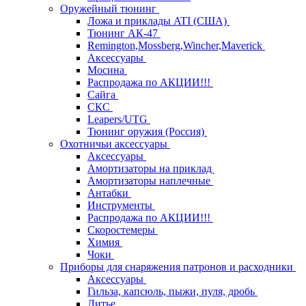
Оружейный тюнинг
Ложа и приклады ATI (США)
Тюнинг АК-47
Remington,Mossberg,Wincher,Maverick
Аксессуары
Мосина
Распродажа по АКЦИИ!!!
Сайга
СКС
Leapers/UTG
Тюнинг оружия (Россия)
Охотничьи аксессуары
Аксессуары
Амортизаторы на приклад
Амортизаторы наплечные
Антабки
Инструменты
Распродажа по АКЦИИ!!!
Скоростемеры
Химия
Чоки
Приборы для снаряжения патронов и расходники
Аксессуары
Гильза, капсюль, пыжи, пуля, дробь
Литье