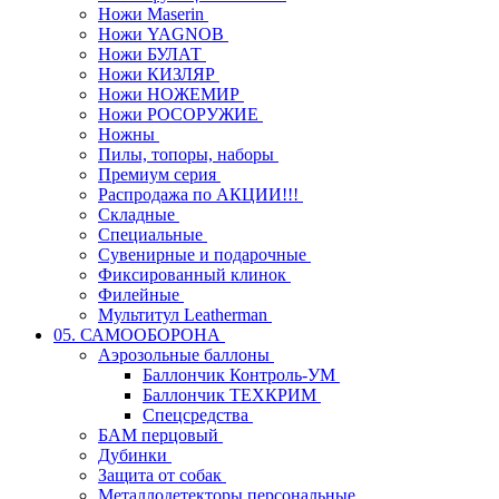
Ножи Maserin
Ножи YAGNOB
Ножи БУЛАТ
Ножи КИЗЛЯР
Ножи НОЖЕМИР
Ножи РОСОРУЖИЕ
Ножны
Пилы, топоры, наборы
Премиум серия
Распродажа по АКЦИИ!!!
Складные
Специальные
Сувенирные и подарочные
Фиксированный клинок
Филейные
Мультитул Leatherman
05. САМООБОРОНА
Аэрозольные баллоны
Баллончик Контроль-УМ
Баллончик ТЕХКРИМ
Спецсредства
БАМ перцовый
Дубинки
Защита от собак
Металлодетекторы персональные,