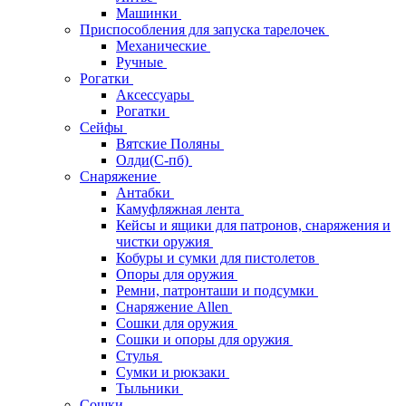
Машинки
Приспособления для запуска тарелочек
Механические
Ручные
Рогатки
Аксессуары
Рогатки
Сейфы
Вятские Поляны
Олди(С-пб)
Снаряжение
Антабки
Камуфляжная лента
Кейсы и ящики для патронов, снаряжения и
чистки оружия
Кобуры и сумки для пистолетов
Опоры для оружия
Ремни, патронташи и подсумки
Снаряжение Allen
Сошки для оружия
Сошки и опоры для оружия
Стулья
Сумки и рюкзаки
Тыльники
Сошки