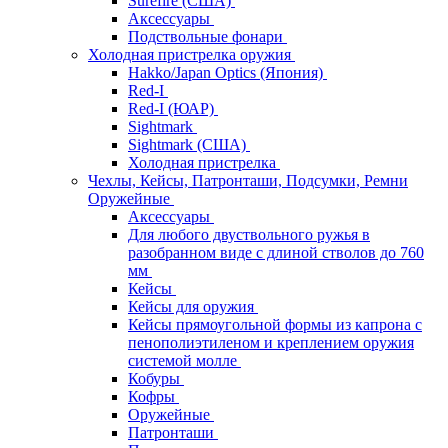
Surefire (США)
Аксессуары
Подствольные фонари
Холодная пристрелка оружия
Hakko/Japan Optics (Япония)
Red-I
Red-I (ЮАР)
Sightmark
Sightmark (США)
Холодная пристрелка
Чехлы, Кейсы, Патронташи, Подсумки, Ремни
Оружейные
Аксессуары
Для любого двуствольного ружья в
разобранном виде с длиной стволов до 760
мм
Кейсы
Кейсы для оружия
Кейсы прямоугольной формы из капрона с
пенополиэтиленом и креплением оружия
системой молле
Кобуры
Кофры
Оружейные
Патронташи