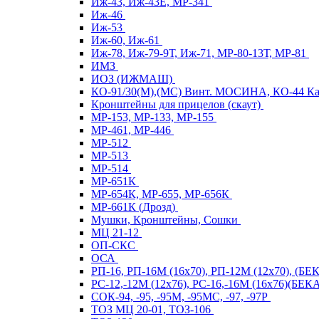
Иж-43, Иж-43Е, МР-341
Иж-46
Иж-53
Иж-60, Иж-61
Иж-78, Иж-79-9Т, Иж-71, МР-80-13Т, МР-81
ИМЗ
ИОЗ (ИЖМАШ)
КО-91/30(М),(МС) Винт. МОСИНА, КО-44 
Кронштейны для прицелов (скаут)
МР-153, МР-133, МР-155
МР-461, МР-446
МР-512
МР-513
МР-514
МР-651К
МР-654К, МР-655, МР-656К
МР-661К (Дрозд)
Мушки, Кронштейны, Сошки
МЦ 21-12
ОП-СКС
ОСА
РП-16, РП-16М (16х70), РП-12М (12х70), (Б
РС-12,-12М (12х76), РС-16,-16М (16х76)(Б
СОК-94, -95, -95М, -95МС, -97, -97Р
ТОЗ МЦ 20-01, ТОЗ-106