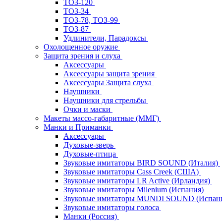
ТОЗ-120
ТОЗ-34
ТОЗ-78, ТОЗ-99
ТОЗ-87
Удлинители, Парадоксы
Охолощенное оружие
Защита зрения и слуха
Аксессуары
Аксессуары защита зрения
Аксессуары Защита слуха
Наушники
Наушники для стрельбы
Очки и маски
Макеты массо-габаритные (ММГ)
Манки и Приманки
Аксессуары
Духовые-зверь
Духовые-птица
Звуковые имитаторы BIRD SOUND (Италия)
Звуковые имитаторы Cass Creek (США)
Звуковые имитаторы LR Active (Ирландия)
Звуковые имитаторы Milenium (Испания)
Звуковые имитаторы MUNDI SOUND (Испан
Звуковые имитаторы голоса
Манки (Россия)