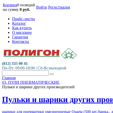
Корзина
0 позиций
Войти
Регистрация
на сумму
0
руб.
Прайс-листы
Каталог
Как купить
О магазине
Гарантия
Контакты
(812) 335 00 41
Пн-Пт: 09:00-18:00 | Сб-Вс:выходной
Главная
03. ПУЛИ ПНЕВМАТИЧЕСКИЕ
Пульки и шарики других производителей
Пульки и шарики других про
шарики для пневматики омедненненые Quarta (500 шт./банка., 