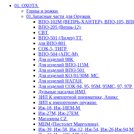
01. ОХОТА
Горны и рожки
01.Запасные части для Оружия
ВПО-102М (ВЕПРЬ-ХАНТЕР), ВПО-105, ВП
ВПО-205 (Вепрь-12)
СВТ
ВПО-501 (Лидер) ТТ
для ВПО-801
СОК-5, ТИГР
ВПО-504 (АПС-М)
Для изделий 98К
Для изделий ВПО-115М
Для изделий ВПО-501
Для изделий КО-91/30М, МС
Для изделий НАГАН
Для изделий СОК-94, 95, 95М, 95МС, 97, 97Р
Дульные насадки ИМЗ
ЗИП К импортной пневматике, Аникс
ЗИП к импортному оружию
Иж-18, Иж-18ЕМ-М
Иж-27М, Иж-27ЕМ
Магазины CZ
МЦМ (Пистолет Марголина)
Иж-39, Иж-58, Иж-12, Иж-54, Иж-26,Иж-94,