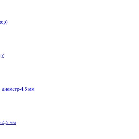
кор)
ор)
 диаметр-4,5 мм
-4,5 мм