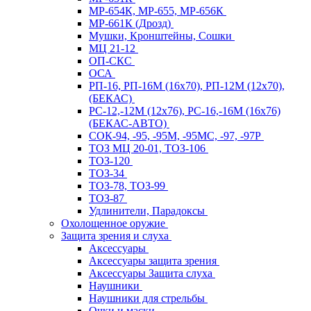
МР-654К, МР-655, МР-656К
МР-661К (Дрозд)
Мушки, Кронштейны, Сошки
МЦ 21-12
ОП-СКС
ОСА
РП-16, РП-16М (16х70), РП-12М (12х70),
(БЕКАС)
РС-12,-12М (12х76), РС-16,-16М (16х76)
(БЕКАС-АВТО)
СОК-94, -95, -95М, -95МС, -97, -97Р
ТОЗ МЦ 20-01, ТОЗ-106
ТОЗ-120
ТОЗ-34
ТОЗ-78, ТОЗ-99
ТОЗ-87
Удлинители, Парадоксы
Охолощенное оружие
Защита зрения и слуха
Аксессуары
Аксессуары защита зрения
Аксессуары Защита слуха
Наушники
Наушники для стрельбы
Очки и маски