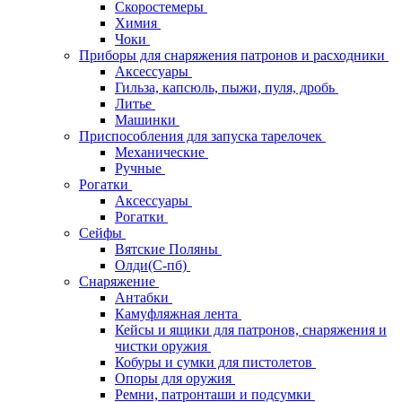
Скоростемеры
Химия
Чоки
Приборы для снаряжения патронов и расходники
Аксессуары
Гильза, капсюль, пыжи, пуля, дробь
Литье
Машинки
Приспособления для запуска тарелочек
Механические
Ручные
Рогатки
Аксессуары
Рогатки
Сейфы
Вятские Поляны
Олди(С-пб)
Снаряжение
Антабки
Камуфляжная лента
Кейсы и ящики для патронов, снаряжения и
чистки оружия
Кобуры и сумки для пистолетов
Опоры для оружия
Ремни, патронташи и подсумки