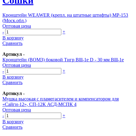
Сошки
Кронштейн WEAWER (крепл. на штатные штифты) МР-153
(Моск.обл.)
Оптовая цена
-
+
В корзину
Сравнить
Артикул
-
Кронштейн (ВОМЗ) боковой Тигр Вlll-1е D - 30 мм Вlll-1е
Оптовая цена
-
+
В корзину
Сравнить
Артикул
-
Мушка высокая с пламегасителем и компенсатором для
«Сайги-12», СП-12К АСД-МСПК 4
Оптовая цена
-
+
В корзину
Сравнить