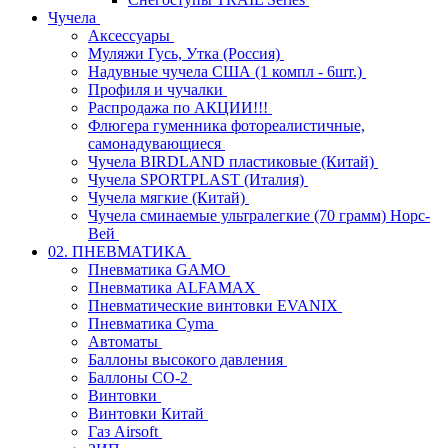
Чучела
Аксессуары
Муляжи Гусь, Утка (Россия)
Надувные чучела США (1 компл - 6шт.)
Профиля и чучалки
Распродажа по АКЦИИ!!!
Флюгера гуменника фотореалистичные,
самонадувающиеся
Чучела BIRDLAND пластиковые (Китай)
Чучела SPORTPLAST (Италия)
Чучела мягкие (Китай)
Чучела сминаемые ультралегкие (70 грамм) Норс-
Вей
02. ПНЕВМАТИКА
Пневматика GAMO
Пневматика ALFAMAX
Пневматические винтовки EVANIX
Пневматика Cyma
Автоматы
Баллоны высокого давления
Баллоны СО-2
Винтовки
Винтовки Китай
Газ Airsoft