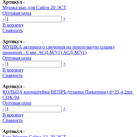
Артикул
-
Мушка выс.для Сайги 20 ЭСТ
Оптовая цена
-
+
В корзину
Сравнить
Артикул
-
МУШКА активного свечения на прицельную планку
шириной - 6 мм, АСД-М7(1) АСД-М7(1)
Оптовая цена
-
+
В корзину
Сравнить
Артикул
-
КОЛЬЦА кронштейна ВЕПРЬ (планка Пикатини) d=25,4 2шт.
СОК-94
Оптовая цена
-
+
В корзину
Сравнить
Артикул
-
База Weaver-Сайга-12, 20 ЭСТ