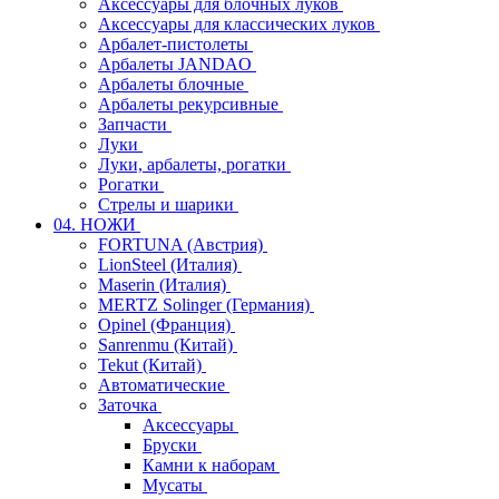
Аксессуары для блочных луков
Аксессуары для классических луков
Арбалет-пистолеты
Арбалеты JANDAO
Арбалеты блочные
Арбалеты рекурсивные
Запчасти
Луки
Луки, арбалеты, рогатки
Рогатки
Стрелы и шарики
04. НОЖИ
FORTUNA (Австрия)
LionSteel (Италия)
Maserin (Италия)
MERTZ Solinger (Германия)
Opinel (Франция)
Sanrenmu (Китай)
Tekut (Китай)
Автоматические
Заточка
Аксессуары
Бруски
Камни к наборам
Мусаты