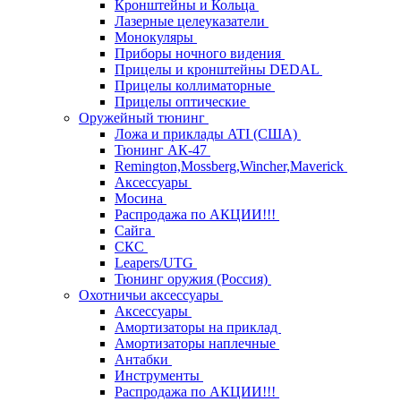
Кронштейны и Кольца
Лазерные целеуказатели
Монокуляры
Приборы ночного видения
Прицелы и кронштейны DEDAL
Прицелы коллиматорные
Прицелы оптические
Оружейный тюнинг
Ложа и приклады ATI (США)
Тюнинг АК-47
Remington,Mossberg,Wincher,Maverick
Аксессуары
Мосина
Распродажа по АКЦИИ!!!
Сайга
СКС
Leapers/UTG
Тюнинг оружия (Россия)
Охотничьи аксессуары
Аксессуары
Амортизаторы на приклад
Амортизаторы наплечные
Антабки
Инструменты
Распродажа по АКЦИИ!!!