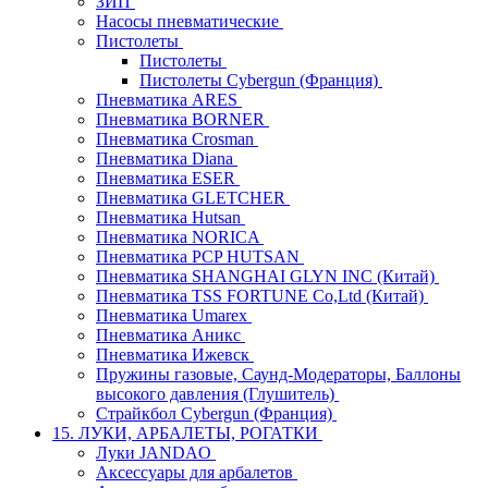
ЗИП
Насосы пневматические
Пистолеты
Пистолеты
Пистолеты Cybergun (Франция)
Пневматика ARES
Пневматика BORNER
Пневматика Crosman
Пневматика Diana
Пневматика ESER
Пневматика GLETCHER
Пневматика Hutsan
Пневматика NORICA
Пневматика PCP HUTSAN
Пневматика SHANGHAI GLYN INC (Китай)
Пневматика TSS FORTUNE Co,Ltd (Китай)
Пневматика Umarex
Пневматика Аникс
Пневматика Ижевск
Пружины газовые, Саунд-Модераторы, Баллоны
высокого давления (Глушитель)
Страйкбол Cybergun (Франция)
15. ЛУКИ, АРБАЛЕТЫ, РОГАТКИ
Луки JANDAO
Аксессуары для арбалетов