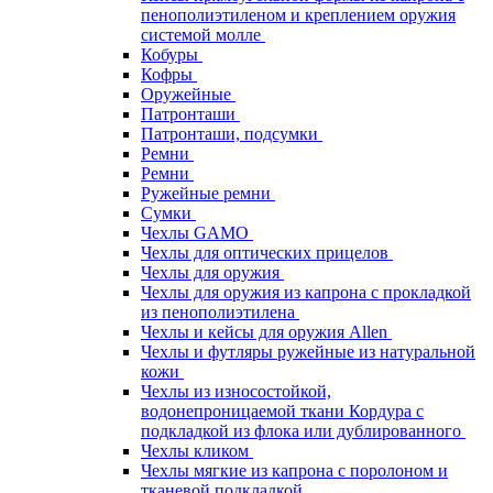
пенополиэтиленом и креплением оружия
системой молле
Кобуры
Кофры
Оружейные
Патронташи
Патронташи, подсумки
Ремни
Ремни
Ружейные ремни
Сумки
Чехлы GAMO
Чехлы для оптических прицелов
Чехлы для оружия
Чехлы для оружия из капрона с прокладкой
из пенополиэтилена
Чехлы и кейсы для оружия Allen
Чехлы и футляры ружейные из натуральной
кожи
Чехлы из износостойкой,
водонепроницаемой ткани Кордура с
подкладкой из флока или дублированного
Чехлы кликом
Чехлы мягкие из капрона с поролоном и
тканевой подкладкой