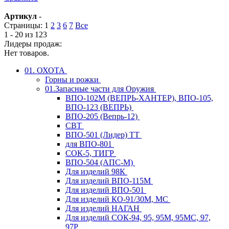
Артикул
-
Страницы:
1
2
3
6
7
Все
1 - 20 из 123
Лидеры продаж:
Нет товаров.
01. ОХОТА
Горны и рожки
01.Запасные части для Оружия
ВПО-102М (ВЕПРЬ-ХАНТЕР), ВПО-105,
ВПО-123 (ВЕПРЬ)
ВПО-205 (Вепрь-12)
СВТ
ВПО-501 (Лидер) ТТ
для ВПО-801
СОК-5, ТИГР
ВПО-504 (АПС-М)
Для изделий 98К
Для изделий ВПО-115М
Для изделий ВПО-501
Для изделий КО-91/30М, МС
Для изделий НАГАН
Для изделий СОК-94, 95, 95М, 95МС, 97,
97Р