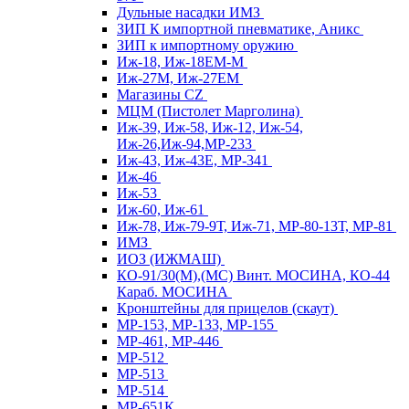
Дульные насадки ИМЗ
ЗИП К импортной пневматике, Аникс
ЗИП к импортному оружию
Иж-18, Иж-18ЕМ-М
Иж-27М, Иж-27ЕМ
Магазины CZ
МЦМ (Пистолет Марголина)
Иж-39, Иж-58, Иж-12, Иж-54,
Иж-26,Иж-94,МР-233
Иж-43, Иж-43Е, МР-341
Иж-46
Иж-53
Иж-60, Иж-61
Иж-78, Иж-79-9Т, Иж-71, МР-80-13Т, МР-81
ИМЗ
ИОЗ (ИЖМАШ)
КО-91/30(М),(МС) Винт. МОСИНА, КО-44
Караб. МОСИНА
Кронштейны для прицелов (скаут)
МР-153, МР-133, МР-155
МР-461, МР-446
МР-512
МР-513
МР-514
МР-651К