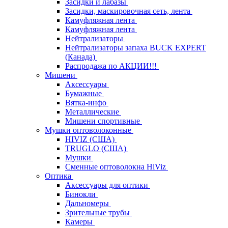
Засидки и лабазы
Засидки, маскировочная сеть, лента
Камуфляжная лента
Камуфляжная лента
Нейтрализаторы
Нейтрализаторы запаха BUCK EXPERT
(Канада)
Распродажа по АКЦИИ!!!
Мишени
Аксессуары
Бумажные
Вятка-инфо
Металлические
Мишени спортивные
Мушки оптоволоконные
HIVIZ (США)
TRUGLO (США)
Мушки
Сменные оптоволокна HiViz
Оптика
Аксессуары для оптики
Бинокли
Дальномеры
Зрительные трубы
Камеры