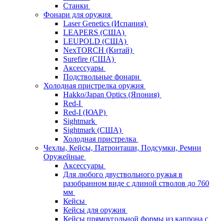
Станки
Фонари для оружия
Laser Genetics (Испания)
LEAPERS (США)
LEUPOLD (США)
NexTORCH (Китай)
Surefire (США)
Аксессуары
Подствольные фонари
Холодная пристрелка оружия
Hakko/Japan Optics (Япония)
Red-I
Red-I (ЮАР)
Sightmark
Sightmark (США)
Холодная пристрелка
Чехлы, Кейсы, Патронташи, Подсумки, Ремни
Оружейные
Аксессуары
Для любого двуствольного ружья в
разобранном виде с длиной стволов до 760
мм
Кейсы
Кейсы для оружия
Кейсы прямоугольной формы из капрона с