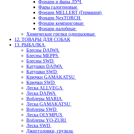
Фонари и фары ЛУЧ
Фары галогеновые
Фонари MELLERT (Германия)
Фонари NexTORCH
Фонари кемпинговые
Фонари налобные
Химические грелки одноразовые
12. ТОВАРЫ ДЛЯ СОБАК
13. РЫБАЛКА
Блесны DAIWA
Блесны MEPPS
Блесны SWD
Катушки DAIWA
Катушки SWD
Крючки GAMAKATSU
Крючки SWD
Леска ALLVEGA
Леска DAIWA
Воблеры MARIA
Леска GAMAKATSU
Воблеры SWD
Леска OLYMPUS
Воблеры YO-ZURI
Леска SWD
Джигголовки, грузила