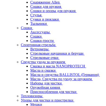
Снаряжение Allen
Сошки для оружия
Сошки и опоры для оружия
Стулья
Сумки и рюкзаки
Тыльники
Сошки
Аксессуары
Сошки
Сошки-трости
Спортивная стрельба
Ветромеры
Стрелковые наушники и беруши
Стрелковые очки
Средства ухода за оружием
Смазка и масла NANOPROTECH
Масла и смазки
Масла и средства BALLISTOL (Германия)
Масла, Средства по уходу за оружием
Наборы для чистки
Оружейная химия
Приспособления для чистки
Тепловизоры
Упоры для чистки и пристрелки
Мешки