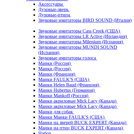
Аксессуары
Духовые-зверь
Духовые-птица
Звуковые имитаторы BIRD SOUND (Италия)
Звуковые имитаторы Cass Creek (США)
Звуковые имитаторы LR Active (Ирландия)
Звуковые имитаторы Milenium (Испания)
Звуковые имитаторы MUNDI SOUND
(Испания)
Звуковые имитаторы голоса
Манки (Россия)
Манки (Россия)
Манки (Франция)
Манки FAULK'S (США)
Манки Helen Baud (Франция)
Манки Hubertus (Германия)
Манки Mankoff (Россия)
Манки акриловые Mick Lacy (Канада)
Манки акриловые Mick Lacy (Канада)
Манки для собак
Манки Манки FAULK'S (США)
Манки на зверей BUCK EXPERT (Канада)
Манки на птиц BUCK EXPERT (Канада)
Набор