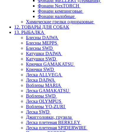
Фонари MELLERT (Германия)
Фонари NexTORCH
Фонари кемпинговые
Фонари налобные
Химические грелки одноразовые
12. ТОВАРЫ ДЛЯ СОБАК
13. РЫБАЛКА
Блесны DAIWA
Блесны MEPPS
Блесны SWD
Катушки DAIWA
Катушки SWD
Крючки GAMAKATSU
Крючки SWD
Леска ALLVEGA
Леска DAIWA
Воблеры MARIA
Леска GAMAKATSU
Воблеры SWD
Леска OLYMPUS
Воблеры YO-ZURI
Леска SWD
Джигголовки, грузила
Леска плетеная BERKLEY
Леска плетеная SPIDERWIRE