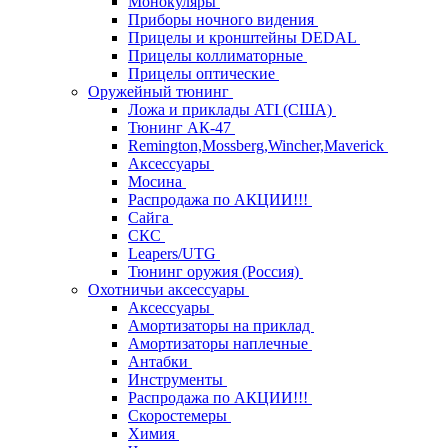
Монокуляры
Приборы ночного видения
Прицелы и кронштейны DEDAL
Прицелы коллиматорные
Прицелы оптические
Оружейный тюнинг
Ложа и приклады ATI (США)
Тюнинг АК-47
Remington,Mossberg,Wincher,Maverick
Аксессуары
Мосина
Распродажа по АКЦИИ!!!
Сайга
СКС
Leapers/UTG
Тюнинг оружия (Россия)
Охотничьи аксессуары
Аксессуары
Амортизаторы на приклад
Амортизаторы наплечные
Антабки
Инструменты
Распродажа по АКЦИИ!!!
Скоростемеры
Химия