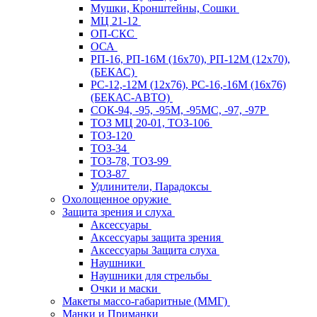
Мушки, Кронштейны, Сошки
МЦ 21-12
ОП-СКС
ОСА
РП-16, РП-16М (16х70), РП-12М (12х70),
(БЕКАС)
РС-12,-12М (12х76), РС-16,-16М (16х76)
(БЕКАС-АВТО)
СОК-94, -95, -95М, -95МС, -97, -97Р
ТОЗ МЦ 20-01, ТОЗ-106
ТОЗ-120
ТОЗ-34
ТОЗ-78, ТОЗ-99
ТОЗ-87
Удлинители, Парадоксы
Охолощенное оружие
Защита зрения и слуха
Аксессуары
Аксессуары защита зрения
Аксессуары Защита слуха
Наушники
Наушники для стрельбы
Очки и маски
Макеты массо-габаритные (ММГ)
Манки и Приманки