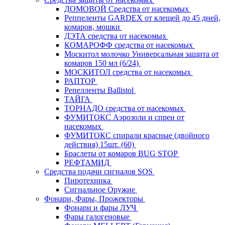
ДОМОВОЙ Средства от насекомых
Реппеленты GARDEX от клещей до 45 дней,
комаров, мошки
ДЭТА средства от насекомых
КОМАРОФФ средства от насекомых
Москитол молочко Универсальная защита от
комаров 150 мл (6/24)
МОСКИТОЛ средства от насекомых
РАПТОР
Репелленты Ballistol
ТАЙГА
ТОРНАДО средства от насекомых
ФУМИТОКС Аэрозоли и спреи от
насекомых
ФУМИТОКС спирали красные (двойного
действия) 15шт. (60)
Браслеты от комаров BUG STOP
РЕФТАМИД
Средства подачи сигналов SOS
Пиротехника
Сигнальное Оружие
Фонари, Фары, Прожекторы
Фонари и фары ЛУЧ
Фары галогеновые