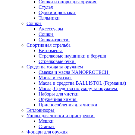
Сошки и опоры для оружия
Стулья
Сумки и рюкзаки
Тыльники
Сошки
Аксессуары
Сошки
Сошки-трости
Спортивная стрельба
Ветромеры
Стрелковые наушники и беруши
Стрелковые очки
Средства ухода за оружием
Смазка и масла NANOPROTECH
Масла и смазки
Масла и средства BALLISTOL (Германия)
Масла, Средства по уходу за оружием
Наборы для чистки
Оружейная химия
Приспособления для чистки
Тепловизоры
Упоры для чистки и пристрелки
Мешки
Станки
Фонари для оружия