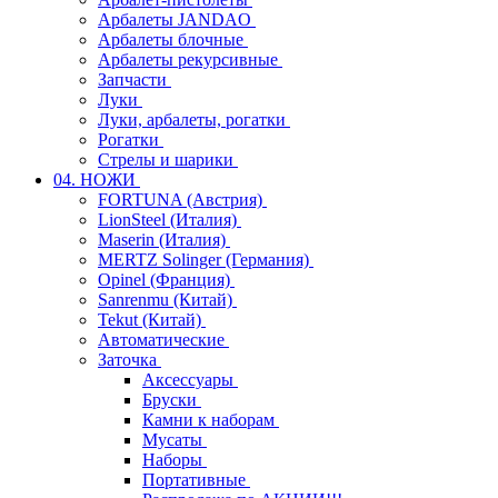
Арбалеты JANDAO
Арбалеты блочные
Арбалеты рекурсивные
Запчасти
Луки
Луки, арбалеты, рогатки
Рогатки
Стрелы и шарики
04. НОЖИ
FORTUNA (Австрия)
LionSteel (Италия)
Maserin (Италия)
MERTZ Solinger (Германия)
Opinel (Франция)
Sanrenmu (Китай)
Tekut (Китай)
Автоматические
Заточка
Аксессуары
Бруски
Камни к наборам
Мусаты
Наборы
Портативные