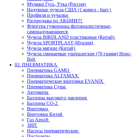
Муляжи Гусь, Утка (Россия)
Надувные чучела США (1 компл - 6шт.)
Профиля и чучалки
Распродажа по АКЦИИ!!!
Флюгера гуменника фотореалистичные,
самонадувающиеся
Чучела BIRDLAND пластиковые (Китай)
Чучела SPORTPLAST (Италия)
Чучела мягкие (Китай)
Чучела сминаемые ультралегкие (70 грамм) Норс-
Вей
02. ПНЕВМАТИКА
Пневматика GAMO
Пневматика ALFAMAX
Пневматические винтовки EVANIX
Пневматика Cyma
Автоматы
Баллоны высокого давления
Баллоны СО-2
Винтовки
Винтовки Китай
Газ Airsoft
ЗИП
Насосы пневматические
Пистолеты