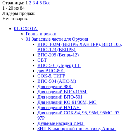
Страницы:
1
2
3
4
5
Все
1 - 20 из 84
Лидеры продаж:
Нет товаров.
01. ОХОТА
Горны и рожки
01.Запасные части для Оружия
ВПО-102М (ВЕПРЬ-ХАНТЕР), ВПО-105,
ВПО-123 (ВЕПРЬ)
ВПО-205 (Вепрь-12)
СВТ
ВПО-501 (Лидер) ТТ
для ВПО-801
СОК-5, ТИГР
ВПО-504 (АПС-М)
Для изделий 98К
Для изделий ВПО-115М
Для изделий ВПО-501
Для изделий КО-91/30М, МС
Для изделий НАГАН
Для изделий СОК-94, 95, 95М, 95МС, 97,
97Р
Дульные насадки ИМЗ
ЗИП К импортной пневматике, Аникс