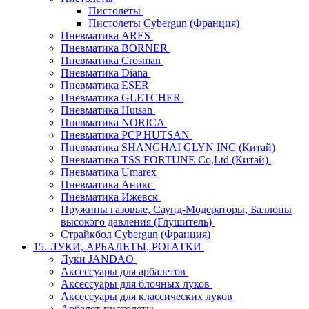
Пистолеты
Пистолеты Cybergun (Франция)
Пневматика ARES
Пневматика BORNER
Пневматика Crosman
Пневматика Diana
Пневматика ESER
Пневматика GLETCHER
Пневматика Hutsan
Пневматика NORICA
Пневматика PCP HUTSAN
Пневматика SHANGHAI GLYN INC (Китай)
Пневматика TSS FORTUNE Co,Ltd (Китай)
Пневматика Umarex
Пневматика Аникс
Пневматика Ижевск
Пружины газовые, Саунд-Модераторы, Баллоны
высокого давления (Глушитель)
Страйкбол Cybergun (Франция)
15. ЛУКИ, АРБАЛЕТЫ, РОГАТКИ
Луки JANDAO
Аксессуары для арбалетов
Аксессуары для блочных луков
Аксессуары для классических луков
Арбалет-пистолеты