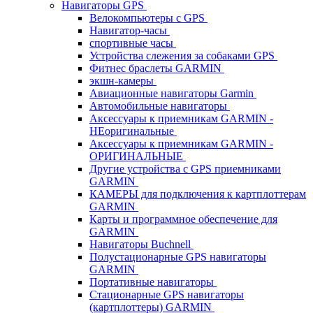
Навигаторы GPS
Велокомпьютеры с GPS
Навигатор-часы
спортивные часы
Устройства слежения за собаками GPS
Фитнес браслеты GARMIN
экшн-камеры
Авиационные навигаторы Garmin
Автомобильные навигаторы
Аксессуары к приемникам GARMIN -
НЕоригинальные
Аксессуары к приемникам GARMIN -
ОРИГИНАЛЬНЫЕ
Другие устройства с GPS приемниками
GARMIN
КАМЕРЫ для подключения к картплоттерам
GARMIN
Карты и программное обеспечение для
GARMIN
Навигаторы Buchnell
Полустационарные GPS навигаторы
GARMIN
Портативные навигаторы
Стационарные GPS навигаторы
(картплоттеры) GARMIN