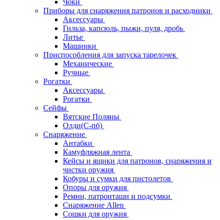
Чоки
Приборы для снаряжения патронов и расходники
Аксессуары
Гильза, капсюль, пыжи, пуля, дробь
Литье
Машинки
Приспособления для запуска тарелочек
Механические
Ручные
Рогатки
Аксессуары
Рогатки
Сейфы
Вятские Поляны
Олди(С-пб)
Снаряжение
Антабки
Камуфляжная лента
Кейсы и ящики для патронов, снаряжения и
чистки оружия
Кобуры и сумки для пистолетов
Опоры для оружия
Ремни, патронташи и подсумки
Снаряжение Allen
Сошки для оружия