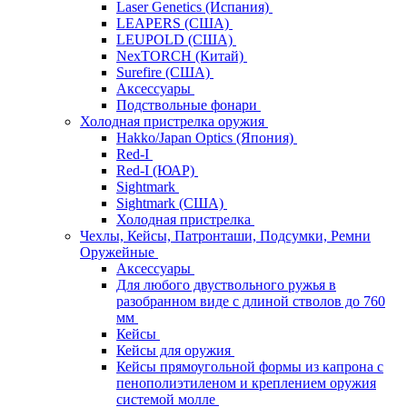
Laser Genetics (Испания)
LEAPERS (США)
LEUPOLD (США)
NexTORCH (Китай)
Surefire (США)
Аксессуары
Подствольные фонари
Холодная пристрелка оружия
Hakko/Japan Optics (Япония)
Red-I
Red-I (ЮАР)
Sightmark
Sightmark (США)
Холодная пристрелка
Чехлы, Кейсы, Патронташи, Подсумки, Ремни
Оружейные
Аксессуары
Для любого двуствольного ружья в
разобранном виде с длиной стволов до 760
мм
Кейсы
Кейсы для оружия
Кейсы прямоугольной формы из капрона с
пенополиэтиленом и креплением оружия
системой молле