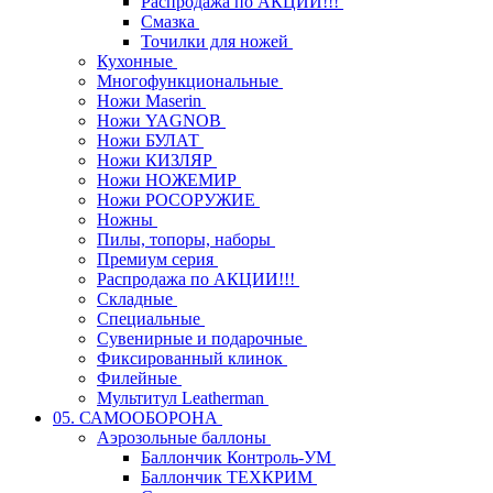
Распродажа по АКЦИИ!!!
Смазка
Точилки для ножей
Кухонные
Многофункциональные
Ножи Maserin
Ножи YAGNOB
Ножи БУЛАТ
Ножи КИЗЛЯР
Ножи НОЖЕМИР
Ножи РОСОРУЖИЕ
Ножны
Пилы, топоры, наборы
Премиум серия
Распродажа по АКЦИИ!!!
Складные
Специальные
Сувенирные и подарочные
Фиксированный клинок
Филейные
Мультитул Leatherman
05. САМООБОРОНА
Аэрозольные баллоны
Баллончик Контроль-УМ
Баллончик ТЕХКРИМ