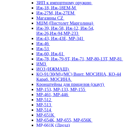
ЗИП к импортному оружию
Иж-18, Иж-18ЕМ-М
Иж-27М, Иж-27ЕМ
Магазины CZ
МЦМ (Пистолет Марголина)
Иж-39, Иж-58, Иж-12, Иж-54,
Иж-26,Иж-94,МР-233
Иж-43, Иж-43Е, МР-341
Иж-46
Иж-53
Иж-60, Иж-61
Иж-78, Иж-79-9Т, Иж-71, МР-80-13Т, МР-81
ИМЗ
ИОЗ (ИЖМАШ)
КО-91/30(М),(МС) Винт. МОСИНА, КО-44
Караб. МОСИНА
Кронштейны для прицелов (скаут)
МР-153, МР-133, МР-155
МР-461, МР-446
МР-512
МР-513
МР-514
МР-651К
МР-654К, МР-655, МР-656К
МР-661К (Дрозд)