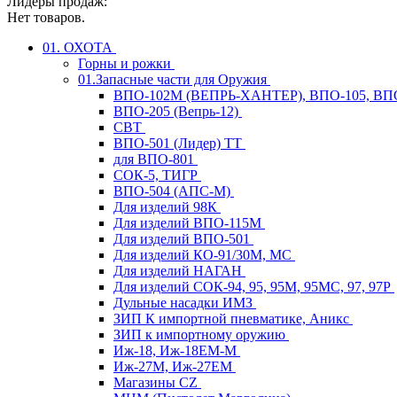
Лидеры продаж:
Нет товаров.
01. ОХОТА
Горны и рожки
01.Запасные части для Оружия
ВПО-102М (ВЕПРЬ-ХАНТЕР), ВПО-105, ВП
ВПО-205 (Вепрь-12)
СВТ
ВПО-501 (Лидер) ТТ
для ВПО-801
СОК-5, ТИГР
ВПО-504 (АПС-М)
Для изделий 98К
Для изделий ВПО-115М
Для изделий ВПО-501
Для изделий КО-91/30М, МС
Для изделий НАГАН
Для изделий СОК-94, 95, 95М, 95МС, 97, 97Р
Дульные насадки ИМЗ
ЗИП К импортной пневматике, Аникс
ЗИП к импортному оружию
Иж-18, Иж-18ЕМ-М
Иж-27М, Иж-27ЕМ
Магазины CZ