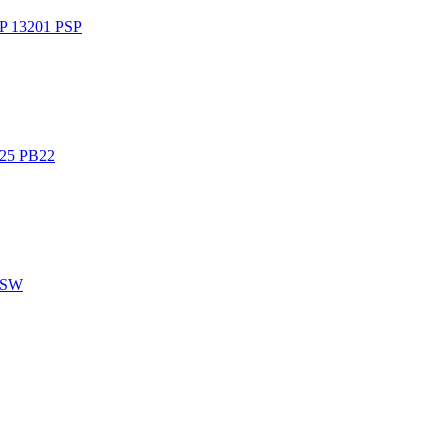
SP 13201 PSP
25 PB22
 PSW