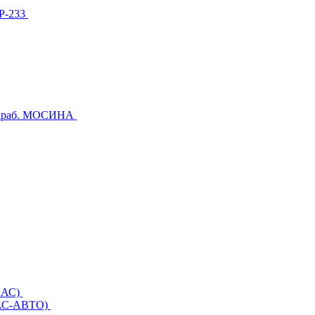
МР-233
Караб. МОСИНА
ЕКАС)
ЕКАС-АВТО)