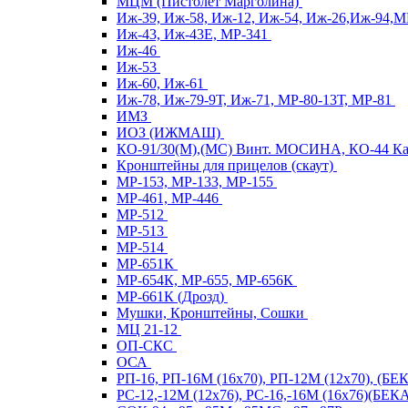
МЦМ (Пистолет Марголина)
Иж-39, Иж-58, Иж-12, Иж-54, Иж-26,Иж-94,
Иж-43, Иж-43Е, МР-341
Иж-46
Иж-53
Иж-60, Иж-61
Иж-78, Иж-79-9Т, Иж-71, МР-80-13Т, МР-81
ИМЗ
ИОЗ (ИЖМАШ)
КО-91/30(М),(МС) Винт. МОСИНА, КО-44 
Кронштейны для прицелов (скаут)
МР-153, МР-133, МР-155
МР-461, МР-446
МР-512
МР-513
МР-514
МР-651К
МР-654К, МР-655, МР-656К
МР-661К (Дрозд)
Мушки, Кронштейны, Сошки
МЦ 21-12
ОП-СКС
ОСА
РП-16, РП-16М (16х70), РП-12М (12х70), (Б
РС-12,-12М (12х76), РС-16,-16М (16х76)(Б