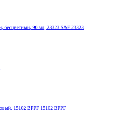
r, бесцветный, 90 мл, 23323 S&F 23323
1
товый, 15102 BPPF 15102 BPPF