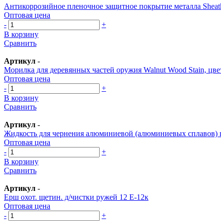
Антикоррозийное пленочное защитное покрытие металла SheathR
Оптовая цена
-
+
В корзину
Сравнить
Артикул
-
Морилка для деревянных частей оружия Walnut Wood Stain, цве
Оптовая цена
-
+
В корзину
Сравнить
Артикул
-
Жидкость для чернения алюминиевой (алюминиевых сплавов) 
Оптовая цена
-
+
В корзину
Сравнить
Артикул
-
Ерш охот. щетин. д/чистки ружей 12 Е-12к
Оптовая цена
-
+