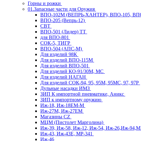
Горны и рожки
01.Запасные части для Оружия
ВПО-102М (ВЕПРЬ-ХАНТЕР), ВПО-105, ВП
ВПО-205 (Вепрь-12)
СВТ
ВПО-501 (Лидер) ТТ
для ВПО-801
СОК-5, ТИГР
ВПО-504 (АПС-М)
Для изделий 98К
Для изделий ВПО-115М
Для изделий ВПО-501
Для изделий КО-91/30М, МС
Для изделий НАГАН
Для изделий СОК-94, 95, 95М, 95МС, 97, 97Р
Дульные насадки ИМЗ
ЗИП К импортной пневматике, Аникс
ЗИП к импортному оружию
Иж-18, Иж-18ЕМ-М
Иж-27М, Иж-27ЕМ
Магазины CZ
МЦМ (Пистолет Марголина)
Иж-39, Иж-58, Иж-12, Иж-54, Иж-26,Иж-94,
Иж-43, Иж-43Е, МР-341
Иж-46