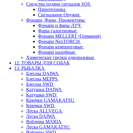
Средства подачи сигналов SOS
Пиротехника
Сигнальное Оружие
Фонари, Фары, Прожекторы
Фонари и фары ЛУЧ
Фары галогеновые
Фонари MELLERT (Германия)
Фонари NexTORCH
Фонари кемпинговые
Фонари налобные
Химические грелки одноразовые
12. ТОВАРЫ ДЛЯ СОБАК
13. РЫБАЛКА
Блесны DAIWA
Блесны MEPPS
Блесны SWD
Катушки DAIWA
Катушки SWD
Крючки GAMAKATSU
Крючки SWD
Леска ALLVEGA
Леска DAIWA
Воблеры MARIA
Леска GAMAKATSU
Воблеры SWD