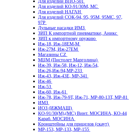
Для изделий ВПО-501
Для изделий КО-91/30М, МС
Для изделий НАГАН
Для изделий СОК-94, 95, 95М, 95МС, 97,
97Р
Дульные насадки ИМЗ
ЗИП К импортной пневматике, Аникс
ЗИП к импортному оружию
Иж-18, Иж-18ЕМ-М
Иж-27М, Иж-27ЕМ
Магазины CZ
МЦМ (Пистолет Марголина)
Иж-39, Иж-58, Иж-12, Иж-54,
Иж-26,Иж-94,МР-233
Иж-43, Иж-43Е, МР-341
Иж-46
Иж-53
Иж-60, Иж-61
Иж-78, Иж-79-9Т, Иж-71, МР-80-13Т, МР-81
ИМЗ
ИОЗ (ИЖМАШ)
КО-91/30(М),(МС) Винт. МОСИНА, КО-44
Караб. МОСИНА
Кронштейны для прицелов (скаут)
МР-153, МР-133, МР-155