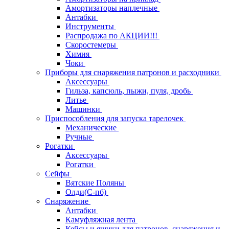
Амортизаторы наплечные
Антабки
Инструменты
Распродажа по АКЦИИ!!!
Скоростемеры
Химия
Чоки
Приборы для снаряжения патронов и расходники
Аксессуары
Гильза, капсюль, пыжи, пуля, дробь
Литье
Машинки
Приспособления для запуска тарелочек
Механические
Ручные
Рогатки
Аксессуары
Рогатки
Сейфы
Вятские Поляны
Олди(С-пб)
Снаряжение
Антабки
Камуфляжная лента
Кейсы и ящики для патронов, снаряжения и