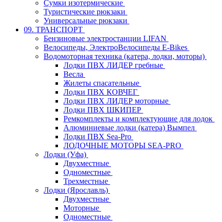
Сумки изотермические
Туристические рюкзаки
Универсальные рюкзаки
09. ТРАНСПОРТ
Бензиновые электростанции LIFAN
Велосипеды, ЭлектроВелосипеды E-Bikes
Водомоторная техника (катера, лодки, моторы)
Лодки ПВХ ЛИДЕР гребные
Весла
Жилеты спасательные
Лодки ПВХ КОВЧЕГ
Лодки ПВХ ЛИДЕР моторные
Лодки ПВХ ШКИПЕР
Ремкомплекты и комплектующие для лодок
Алюминиевые лодки (катера) Вымпел
Лодки ПВХ Sea-Pro
ЛОДОЧНЫЕ МОТОРЫ SEA-PRO
Лодки (Уфа)
Двухместные
Одноместные
Трехместные
Лодки (Ярославль)
Двухместные
Моторные
Одноместные