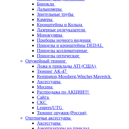
Бинокли
Дальномеры
Зрительные трубы
Камеры
Кронштейны и Кольца
Лазерные целеуказатели
Монокуляры
Приборы ночного видения
Прицелы и кронштейны DEDAL
Прицелы коллиматорные
Прицелы оптические
Оружейный тюнинг
Ложа и приклады ATI (США)
Тюнинг АК-47
Remington,Mossberg,Wincher,Maverick
Аксессуары
Мосина
Распродажа по АКЦИИ!!!
Сайга
СКС
Leapers/UTG
Тюнинг оружия (Россия)
Охотничьи аксессуары
Аксессуары
Амортизаторы на приклад