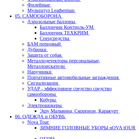
Филейные
Мультитул Leatherman
05. САМООБОРОНА
Аэрозольные баллоны
Баллончик Контроль-УМ
Баллончик ТЕХКРИМ
Спецсредства
БАМ перцовый
Дубинки
Защита от собак
Металлодетекторы персональные,
Металлоискатели
Наручники
Портативные автомобильные заграждения
Сигнализации
УДАР - эффективное средство средство
самообороны
Кобуры
Электрошокеры
Эшу Мальвина, Скорпион, Каракурт
06. ОДЕЖДА и ОБУВЬ
Nova Tour
ЗИМНИЕ ГОЛОВНЫЕ УБОРЫ nOVA tOUR
ОБУВЬ