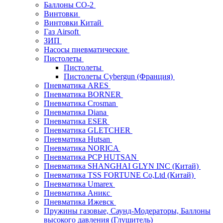
Баллоны СО-2
Винтовки
Винтовки Китай
Газ Airsoft
ЗИП
Насосы пневматические
Пистолеты
Пистолеты
Пистолеты Cybergun (Франция)
Пневматика ARES
Пневматика BORNER
Пневматика Crosman
Пневматика Diana
Пневматика ESER
Пневматика GLETCHER
Пневматика Hutsan
Пневматика NORICA
Пневматика PCP HUTSAN
Пневматика SHANGHAI GLYN INC (Китай)
Пневматика TSS FORTUNE Co,Ltd (Китай)
Пневматика Umarex
Пневматика Аникс
Пневматика Ижевск
Пружины газовые, Саунд-Модераторы, Баллоны
высокого давления (Глушитель)