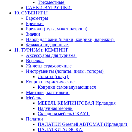
Трехместные
САНКИ-ВАТРУШКИ
10. СУВЕНИРЫ
Барометры
Брелоки
Брелоки (пуля, макет патрона)
Значки
Набор для бани (шапки, коврики, варежки)
Фляжки подарочные
11. ТУРИЗМ и КЕМПИНГ
Аксессуары для туризма
Веревка
Жилеты страховочные
Инструменты (лопаты, пилы, топоры)
Лопаты (скаут)
Коврики туристические
Коврики самонадувающиеся
Мангалы, коптильни
Мебель
МЕБЕЛЬ КЕМПИНГОВАЯ Ирландия
Надувная мебель
Складная мебель СКАУТ
Палатки
ПАЛАТКИ Greenell АВТОМАТ (Ирландия)
ПАЛАТКИ АЛЯСКА