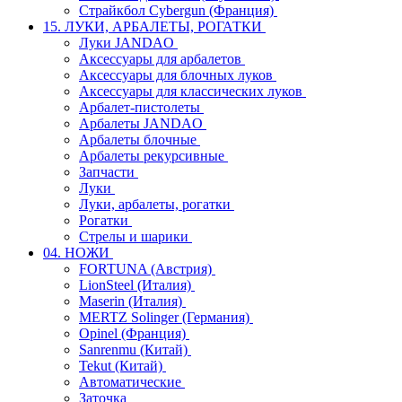
Страйкбол Cybergun (Франция)
15. ЛУКИ, АРБАЛЕТЫ, РОГАТКИ
Луки JANDAO
Аксессуары для арбалетов
Аксессуары для блочных луков
Аксессуары для классических луков
Арбалет-пистолеты
Арбалеты JANDAO
Арбалеты блочные
Арбалеты рекурсивные
Запчасти
Луки
Луки, арбалеты, рогатки
Рогатки
Стрелы и шарики
04. НОЖИ
FORTUNA (Австрия)
LionSteel (Италия)
Maserin (Италия)
MERTZ Solinger (Германия)
Opinel (Франция)
Sanrenmu (Китай)
Tekut (Китай)
Автоматические
Заточка