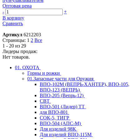
пулеулавливателем
Оптовая цена
-
+
В корзину
Сравнить
Артикул
6212203
Страницы:
1
2
Все
1 - 20 из 29
Лидеры продаж:
Нет товаров.
01. ОХОТА
Горны и рожки
01.Запасные части для Оружия
ВПО-102М (ВЕПРЬ-ХАНТЕР), ВПО-105,
ВПО-123 (ВЕПРЬ)
ВПО-205 (Вепрь-12)
СВТ
ВПО-501 (Лидер) ТТ
для ВПО-801
СОК-5, ТИГР
ВПО-504 (АПС-М)
Для изделий 98К
Для изделий ВПО-115М