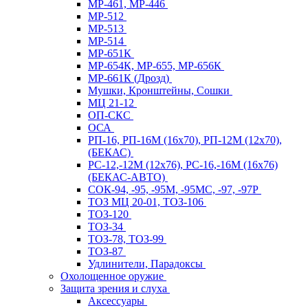
МР-461, МР-446
МР-512
МР-513
МР-514
МР-651К
МР-654К, МР-655, МР-656К
МР-661К (Дрозд)
Мушки, Кронштейны, Сошки
МЦ 21-12
ОП-СКС
ОСА
РП-16, РП-16М (16х70), РП-12М (12х70),
(БЕКАС)
РС-12,-12М (12х76), РС-16,-16М (16х76)
(БЕКАС-АВТО)
СОК-94, -95, -95М, -95МС, -97, -97Р
ТОЗ МЦ 20-01, ТОЗ-106
ТОЗ-120
ТОЗ-34
ТОЗ-78, ТОЗ-99
ТОЗ-87
Удлинители, Парадоксы
Охолощенное оружие
Защита зрения и слуха
Аксессуары