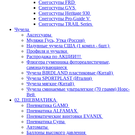
Снегоступы FRD
Снегоступы GVS
Снегоступы Heritage 930
Снегоступы Pro-Guide V
Снегоступы TRAIL Series
Чучела
Аксессуары
Муляжи Гусь, Утка (Россия)
Надувные чучела США (1 компл - 6шт.)
Профиля и чучалки
Распродажа по АКЦИИ!!!
Флюгера гуменника фотореалистичные,
самонадувающиеся
Чучела BIRDLAND пластиковые (Китай)
Чучела SPORTPLAST (Италия)
Чучела мягкие (Китай)
Чучела сминаемые ультралегкие (70 грамм) Норс-
Вей
02. ПНЕВМАТИКА
Пневматика GAMO
Пневматика ALFAMAX
Пневматические винтовки EVANIX
Пневматика Cyma
Автоматы
Баллоны высокого давления