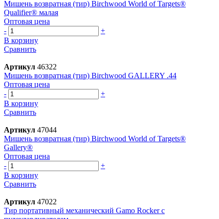
Мишень возвратная (тир) Birchwood World of Targets®
Qualifier® малая
Оптовая цена
-
+
В корзину
Сравнить
Артикул
46322
Мишень возвратная (тир) Birchwood GALLERY .44
Оптовая цена
-
+
В корзину
Сравнить
Артикул
47044
Мишень возвратная (тир) Birchwood World of Targets®
Gallery®
Оптовая цена
-
+
В корзину
Сравнить
Артикул
47022
Тир портативный механический Gamo Rocker с