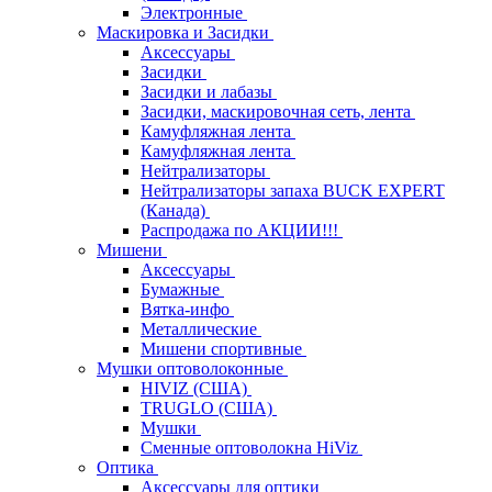
Электронные
Маскировка и Засидки
Аксессуары
Засидки
Засидки и лабазы
Засидки, маскировочная сеть, лента
Камуфляжная лента
Камуфляжная лента
Нейтрализаторы
Нейтрализаторы запаха BUCK EXPERT
(Канада)
Распродажа по АКЦИИ!!!
Мишени
Аксессуары
Бумажные
Вятка-инфо
Металлические
Мишени спортивные
Мушки оптоволоконные
HIVIZ (США)
TRUGLO (США)
Мушки
Сменные оптоволокна HiViz
Оптика
Аксессуары для оптики