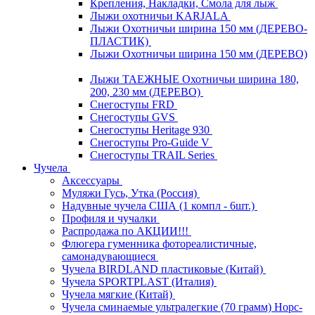
Крепления, Накладки, Смола для лыж
Лыжи охотничьи KARJALA
Лыжи Охотничьи ширина 150 мм (ДЕРЕВО-
ПЛАСТИК)
Лыжи Охотничьи ширина 150 мм (ДЕРЕВО)
Лыжи ТАЕЖНЫЕ Охотничьи ширина 180,
200, 230 мм (ДЕРЕВО)
Снегоступы FRD
Снегоступы GVS
Снегоступы Heritage 930
Снегоступы Pro-Guide V
Снегоступы TRAIL Series
Чучела
Аксессуары
Муляжи Гусь, Утка (Россия)
Надувные чучела США (1 компл - 6шт.)
Профиля и чучалки
Распродажа по АКЦИИ!!!
Флюгера гуменника фотореалистичные,
самонадувающиеся
Чучела BIRDLAND пластиковые (Китай)
Чучела SPORTPLAST (Италия)
Чучела мягкие (Китай)
Чучела сминаемые ультралегкие (70 грамм) Норс-