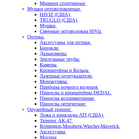
Мишени спортивные
Мушки оптоволоконные
HIVIZ (США)
TRUGLO (США)
Мушки
Сменные оптоволокна HiViz
Оптика
Аксессуары для оптики
Бинокли
Дальномеры
Зрительные трубы
Камеры
Кронштейны и Кольца
Лазерные целеуказатели
Монокуляры
Приборы ночного видения
Прицелы и кронштейны DEDAL
Прицелы коллиматорные
Прицелы оптические
Оружейный тюнинг
Ложа и приклады ATI (США)
Тюнинг АК-47
Remington,Mossberg,Wincher,Maverick
Аксессуары
Мосина