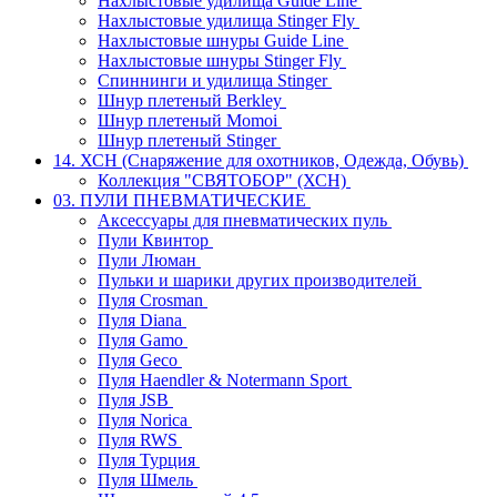
Нахлыстовые удилища Guide Line
Нахлыстовые удилища Stinger Fly
Нахлыстовые шнуры Guide Line
Нахлыстовые шнуры Stinger Fly
Спиннинги и удилища Stinger
Шнур плетеный Berkley
Шнур плетеный Momoi
Шнур плетеный Stinger
14. ХСН (Снаряжение для охотников, Одежда, Обувь)
Коллекция "СВЯТОБОР" (ХСН)
03. ПУЛИ ПНЕВМАТИЧЕСКИЕ
Аксессуары для пневматических пуль
Пули Квинтор
Пули Люман
Пульки и шарики других производителей
Пуля Crosman
Пуля Diana
Пуля Gamo
Пуля Geco
Пуля Haendler & Notermann Sport
Пуля JSB
Пуля Norica
Пуля RWS
Пуля Турция
Пуля Шмель