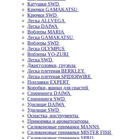
Катушки SWD
Крючки GAMAKATSU
Крючки SWD
Леска ALLVEGA
Леска DAIWA
Воблеры MARIA
Леска GAMAKATSU
Воблеры SWD
Леска OLYMPUS
Воблеры YO-ZURI
Леска SWD
Джигголовки, грузила
Леска плетеная BERKLEY
Леска плетеная SPIDERWIRE
Поплавки EXPERT
Коробки, ящики для снастей
Спиннинги DAIWA
Спиннинги SWD
Удилище DAIWA
Удилище SWD
Оснастка, инструменты
Прикормка и ароматизаторы
Силиконовые приманки MANNS
Силиконовые приманки MISTER FISH
Силиконовые приманки SPRO