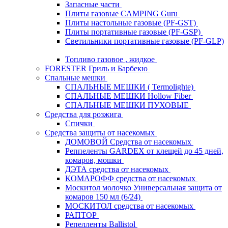
Запасные части
Плиты газовые CAMPING Guru
Плиты настольные газовые (PF-GST)
Плиты портативные газовые (PF-GSP)
Светильники портативные газовые (PF-GLP)
Топливо газовое , жидкое
FORESTER Гриль и Барбекю
Спальные мешки
СПАЛЬНЫЕ МЕШКИ ( Termolighte)
СПАЛЬНЫЕ МЕШКИ Hollow Fiber
СПАЛЬНЫЕ МЕШКИ ПУХОВЫЕ
Средства для розжига
Спички
Средства защиты от насекомых
ДОМОВОЙ Средства от насекомых
Реппеленты GARDEX от клещей до 45 дней,
комаров, мошки
ДЭТА средства от насекомых
КОМАРОФФ средства от насекомых
Москитол молочко Универсальная защита от
комаров 150 мл (6/24)
МОСКИТОЛ средства от насекомых
РАПТОР
Репелленты Ballistol