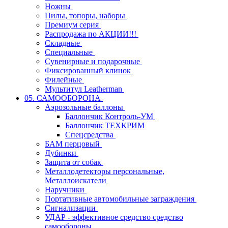
Ножны
Пилы, топоры, наборы
Премиум серия
Распродажа по АКЦИИ!!!
Складные
Специальные
Сувенирные и подарочные
Фиксированный клинок
Филейные
Мультитул Leatherman
05. САМООБОРОНА
Аэрозольные баллоны
Баллончик Контроль-УМ
Баллончик ТЕХКРИМ
Спецсредства
БАМ перцовый
Дубинки
Защита от собак
Металлодетекторы персональные,
Металлоискатели
Наручники
Портативные автомобильные заграждения
Сигнализации
УДАР - эффективное средство средство
самообороны