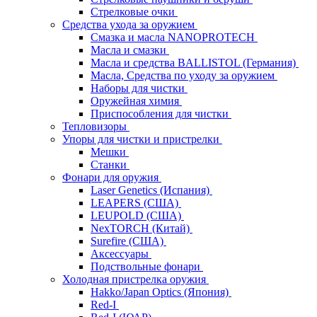
Стрелковые очки
Средства ухода за оружием
Смазка и масла NANOPROTECH
Масла и смазки
Масла и средства BALLISTOL (Германия)
Масла, Средства по уходу за оружием
Наборы для чистки
Оружейная химия
Приспособления для чистки
Тепловизоры
Упоры для чистки и пристрелки
Мешки
Станки
Фонари для оружия
Laser Genetics (Испания)
LEAPERS (США)
LEUPOLD (США)
NexTORCH (Китай)
Surefire (США)
Аксессуары
Подствольные фонари
Холодная пристрелка оружия
Hakko/Japan Optics (Япония)
Red-I