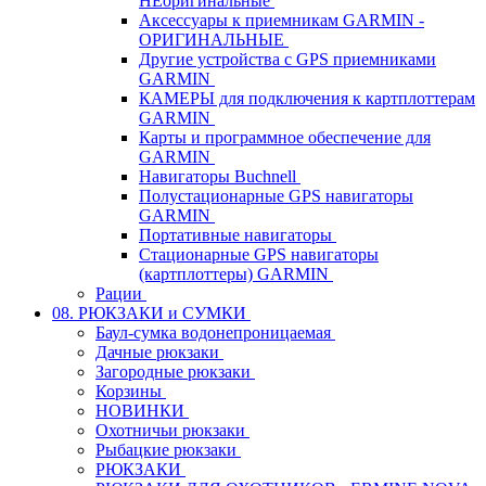
НЕоригинальные
Аксессуары к приемникам GARMIN -
ОРИГИНАЛЬНЫЕ
Другие устройства с GPS приемниками
GARMIN
КАМЕРЫ для подключения к картплоттерам
GARMIN
Карты и программное обеспечение для
GARMIN
Навигаторы Buchnell
Полустационарные GPS навигаторы
GARMIN
Портативные навигаторы
Стационарные GPS навигаторы
(картплоттеры) GARMIN
Рации
08. РЮКЗАКИ и СУМКИ
Баул-сумка водонепроницаемая
Дачные рюкзаки
Загородные рюкзаки
Корзины
НОВИНКИ
Охотничьи рюкзаки
Рыбацкие рюкзаки
РЮКЗАКИ