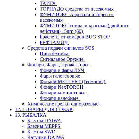
ТАЙГА
ТОРНАДО средства от насекомых
ФУМИТОКС Аэрозоли и спреи от
насекомых
ФУМИТОКС спирали красные (двойного
действия) 15шт. (60)
Браслеты от комаров BUG STOP
РЕФТАМИД
Средства подачи сигналов SOS
Пиротехника
Сигнальное Оружие
Фонари, Фары, Прожекторы
Фонари и фары ЛУЧ
Фары галогеновые
Фонари MELLERT (Германия)
Фонари NexTORCH
Фонари кемпинговые
Фонари налобные
Химические грелки одноразовые
12. ТОВАРЫ ДЛЯ СОБАК
13. РЫБАЛКА
Блесны DAIWA
Блесны MEPPS
Блесны SWD
Катушки DAIWA