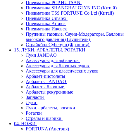
Пневматика PCP HUTSAN
Пневматика SHANGHAI GLYN INC (Китай)
Пневматика TSS FORTUNE Co,Ltd (Китай)
Пневматика Umarex
Пневматика Аникс
Пневматика Ижевск
Пружины газовые, Саунд-Модераторы, Баллоны
высокого давления (Глушитель)
Страйкбол Cybergun (Франция)
15. ЛУКИ, АРБАЛЕТЫ, РОГАТКИ
Луки JANDAO
Аксессуары для арбалетов
Аксессуары для блочных луков
Аксессуары для классических луков
Арбалет-пистолеты
Арбалеты JANDAO
Арбалеты блочные
Арбалеты рекурсивные
Запчасти
Луки
Луки, арбалеты, рогатки
Рогатки
Стрелы и шарики
04. НОЖИ
FORTUNA (Австрия)