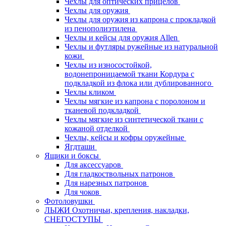
Чехлы для оптических прицелов
Чехлы для оружия
Чехлы для оружия из капрона с прокладкой
из пенополиэтилена
Чехлы и кейсы для оружия Allen
Чехлы и футляры ружейные из натуральной
кожи
Чехлы из износостойкой,
водонепроницаемой ткани Кордура с
подкладкой из флока или дублированного
Чехлы кликом
Чехлы мягкие из капрона с поролоном и
тканевой подкладкой
Чехлы мягкие из синтетической ткани с
кожаной отделкой
Чехлы, кейсы и кофры оружейные
Ягдташи
Ящики и боксы
Для аксессуаров
Для гладкоствольных патронов
Для нарезных патронов
Для чоков
Фотоловушки
ЛЫЖИ Охотничьи, крепления, накладки,
СНЕГОСТУПЫ