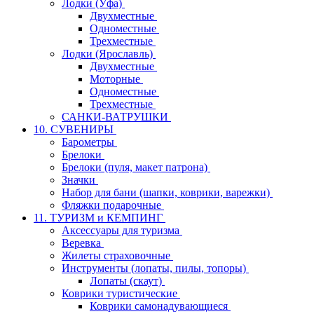
Лодки (Уфа)
Двухместные
Одноместные
Трехместные
Лодки (Ярославль)
Двухместные
Моторные
Одноместные
Трехместные
САНКИ-ВАТРУШКИ
10. СУВЕНИРЫ
Барометры
Брелоки
Брелоки (пуля, макет патрона)
Значки
Набор для бани (шапки, коврики, варежки)
Фляжки подарочные
11. ТУРИЗМ и КЕМПИНГ
Аксессуары для туризма
Веревка
Жилеты страховочные
Инструменты (лопаты, пилы, топоры)
Лопаты (скаут)
Коврики туристические
Коврики самонадувающиеся