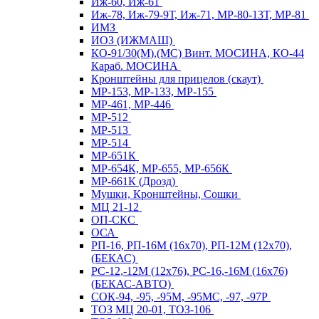
Иж-60, Иж-61
Иж-78, Иж-79-9Т, Иж-71, МР-80-13Т, МР-81
ИМЗ
ИОЗ (ИЖМАШ)
КО-91/30(М),(МС) Винт. МОСИНА, КО-44
Караб. МОСИНА
Кронштейны для прицелов (скаут)
МР-153, МР-133, МР-155
МР-461, МР-446
МР-512
МР-513
МР-514
МР-651К
МР-654К, МР-655, МР-656К
МР-661К (Дрозд)
Мушки, Кронштейны, Сошки
МЦ 21-12
ОП-СКС
ОСА
РП-16, РП-16М (16х70), РП-12М (12х70),
(БЕКАС)
РС-12,-12М (12х76), РС-16,-16М (16х76)
(БЕКАС-АВТО)
СОК-94, -95, -95М, -95МС, -97, -97Р
ТОЗ МЦ 20-01, ТОЗ-106