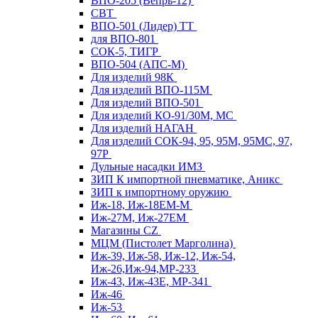
ВПО-205 (Вепрь-12)
СВТ
ВПО-501 (Лидер) ТТ
для ВПО-801
СОК-5, ТИГР
ВПО-504 (АПС-М)
Для изделий 98К
Для изделий ВПО-115М
Для изделий ВПО-501
Для изделий КО-91/30М, МС
Для изделий НАГАН
Для изделий СОК-94, 95, 95М, 95МС, 97,
97Р
Дульные насадки ИМЗ
ЗИП К импортной пневматике, Аникс
ЗИП к импортному оружию
Иж-18, Иж-18ЕМ-М
Иж-27М, Иж-27ЕМ
Магазины CZ
МЦМ (Пистолет Марголина)
Иж-39, Иж-58, Иж-12, Иж-54,
Иж-26,Иж-94,МР-233
Иж-43, Иж-43Е, МР-341
Иж-46
Иж-53