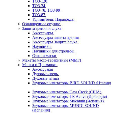
ТОЗ-120
ТОЗ-34
ТОЗ-78, ТОЗ-99
ТОЗ-87
Удлинители, Парадоксы
Охолощенное оружие
Защита зрения и слуха
Аксессуары
Аксессуары защита зрения
Аксессуары Защита слуха
Наушники
Наушники для стрельбы
Очки и маски
Макеты массо-габаритные (ММГ)
Манки и Приманки
Аксессуары
Духовые-зверь
Духовые-птица
Звуковые имитаторы BIRD SOUND (Италия)
Звуковые имитаторы Cass Creek (США)
Звуковые имитаторы LR Active (Ирландия)
Звуковые имитаторы Milenium (Испания)
Звуковые имитаторы MUNDI SOUND
(Испания)