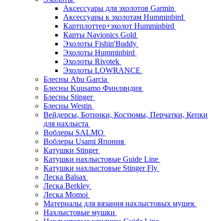
Аксессуары для эхолотов Garmin
Аксессуары к эхолотам Humminbird
Картплоттер+эхолот Humminbird
Карты Navionics Gold
Эхолоты Fishin'Buddy
Эхолоты Humminbird
Эхолоты Rivotek
Эхолоты LOWRANCE
Блесны Abu Garcia
Блесны Kuusamo Финляндия
Блесны Stinger
Блесны Westin
Вейдерсы, Ботинки, Костюмы, Перчатки, Кепки
для нахлыста
Воблеры SALMO
Воблеры Usami Япония
Катушки Stinger
Катушки нахлыстовые Guide Line
Катушки нахлыстовые Stinger Fly
Леска Balsax
Леска Berkley
Леска Momoi
Материалы для вязания нахлыстовых мушек
Нахлыстовые мушки