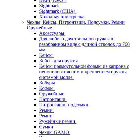
Red-I (ЮАР)
Sightmark
Sightmark (США)
Холодная пристрелка
Чехлы, Кейсы, Патронташи, Подсумки, Ремни
Оружейные
Аксессуары
Для любого двуствольного ружья в
разобранном виде с длиной стволов до 760
мм
Кейсы
Кейсы для оружия
Кейсы прямоугольной формы из капрона с
пенополиэтиленом и креплением оружия
системой молле
Кобуры
Кофры
Оружейные
Патронташи
Патронташи, подсумки
Ремни
Ремни
Ружейные ремни
Сумки
Чехлы GAMO