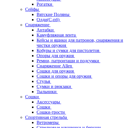
Рогатки
Сейфы
Вятские Поляны
Олди(С-пб)
Снаряжение
Антабки
Камуфляжная лента
Кейсы и ящики для патронов, снаряжения и
чистки оружия
Кобуры и сумки для пистолетов
Опоры для оружия
Ремни, патронташи и подсумки
Снаряжение Allen
Сошки для оружия
Сошки и опоры для оружия
Стулья
Сумки и рюкзаки
Тыльники
Сошки
Аксессуары
Сошки
Сошки-трости
Спортивная стрельба
Ветромеры
Стрелковые наушники и беруши