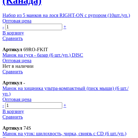
(Канада)
Набор из 5 манков на лося RIGHT-ON с рупором (10шт./уп.)
Оптовая цена
-
+
В корзину
Сравнить
Артикул
69RO-FKIT
Манок на гуся - базар (6 шт./уп.) DISC
Оптовая цена
Нет в наличии
Сравнить
Артикул
-
Манок на хищника ультра-компактный (писк мыши) (6 шт./
уп.)
Оптовая цена
-
+
В корзину
Сравнить
Артикул
74S
Манок на уток: шилохвость, чирка, свиязь с CD (6 шт./уп.)