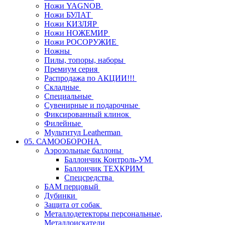
Ножи YAGNOB
Ножи БУЛАТ
Ножи КИЗЛЯР
Ножи НОЖЕМИР
Ножи РОСОРУЖИЕ
Ножны
Пилы, топоры, наборы
Премиум серия
Распродажа по АКЦИИ!!!
Складные
Специальные
Сувенирные и подарочные
Фиксированный клинок
Филейные
Мультитул Leatherman
05. САМООБОРОНА
Аэрозольные баллоны
Баллончик Контроль-УМ
Баллончик ТЕХКРИМ
Спецсредства
БАМ перцовый
Дубинки
Защита от собак
Металлодетекторы персональные,
Металлоискатели