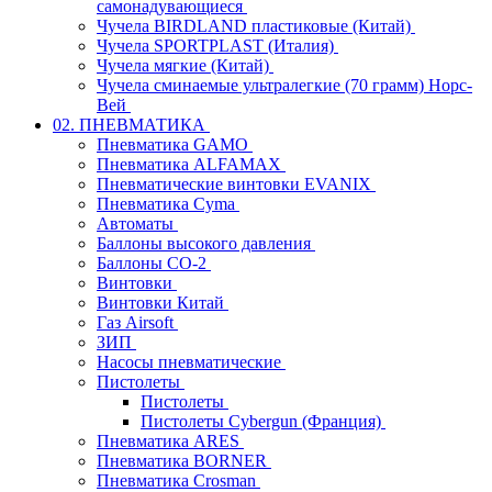
самонадувающиеся
Чучела BIRDLAND пластиковые (Китай)
Чучела SPORTPLAST (Италия)
Чучела мягкие (Китай)
Чучела сминаемые ультралегкие (70 грамм) Норс-
Вей
02. ПНЕВМАТИКА
Пневматика GAMO
Пневматика ALFAMAX
Пневматические винтовки EVANIX
Пневматика Cyma
Автоматы
Баллоны высокого давления
Баллоны СО-2
Винтовки
Винтовки Китай
Газ Airsoft
ЗИП
Насосы пневматические
Пистолеты
Пистолеты
Пистолеты Cybergun (Франция)
Пневматика ARES
Пневматика BORNER
Пневматика Crosman