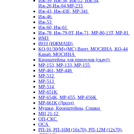
Иж-39, Иж-58, Иж-12, Иж-54,
Иж-26,Иж-94,МР-233
Иж-43, Иж-43Е, МР-341
Иж-46
Иж-53
Иж-60, Иж-61
Иж-78, Иж-79-9Т, Иж-71, МР-80-13Т, МР-81
ИМЗ
ИОЗ (ИЖМАШ)
КО-91/30(М),(МС) Винт. МОСИНА, КО-44
Караб. МОСИНА
Кронштейны для прицелов (скаут)
МР-153, МР-133, МР-155
МР-461, МР-446
МР-512
МР-513
МР-514
МР-651К
МР-654К, МР-655, МР-656К
МР-661К (Дрозд)
Мушки, Кронштейны, Сошки
МЦ 21-12
ОП-СКС
ОСА
РП-16, РП-16М (16х70), РП-12М (12х70),