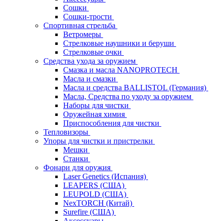
Сошки
Сошки-трости
Спортивная стрельба
Ветромеры
Стрелковые наушники и беруши
Стрелковые очки
Средства ухода за оружием
Смазка и масла NANOPROTECH
Масла и смазки
Масла и средства BALLISTOL (Германия)
Масла, Средства по уходу за оружием
Наборы для чистки
Оружейная химия
Приспособления для чистки
Тепловизоры
Упоры для чистки и пристрелки
Мешки
Станки
Фонари для оружия
Laser Genetics (Испания)
LEAPERS (США)
LEUPOLD (США)
NexTORCH (Китай)
Surefire (США)
Аксессуары