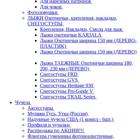
Для нарезных патронов
Для чоков
Фотоловушки
ЛЫЖИ Охотничьи, крепления, накладки,
СНЕГОСТУПЫ
Крепления, Накладки, Смола для лыж
Лыжи охотничьи KARJALA
Лыжи Охотничьи ширина 150 мм (ДЕРЕВО-
ПЛАСТИК)
Лыжи Охотничьи ширина 150 мм (ДЕРЕВО)
Лыжи ТАЕЖНЫЕ Охотничьи ширина 180,
200, 230 мм (ДЕРЕВО)
Снегоступы FRD
Снегоступы GVS
Снегоступы Heritage 930
Снегоступы Pro-Guide V
Снегоступы TRAIL Series
Чучела
Аксессуары
Муляжи Гусь, Утка (Россия)
Надувные чучела США (1 компл - 6шт.)
Профиля и чучалки
Распродажа по АКЦИИ!!!
Флюгера гуменника фотореалистичные,