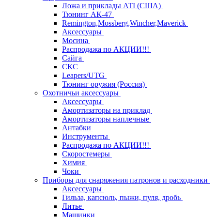
Ложа и приклады ATI (США)
Тюнинг АК-47
Remington,Mossberg,Wincher,Maverick
Аксессуары
Мосина
Распродажа по АКЦИИ!!!
Сайга
СКС
Leapers/UTG
Тюнинг оружия (Россия)
Охотничьи аксессуары
Аксессуары
Амортизаторы на приклад
Амортизаторы наплечные
Антабки
Инструменты
Распродажа по АКЦИИ!!!
Скоростемеры
Химия
Чоки
Приборы для снаряжения патронов и расходники
Аксессуары
Гильза, капсюль, пыжи, пуля, дробь
Литье
Машинки