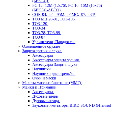
(БЕКАС)
РС-12,-12М (12х76), РС-16,-16М (16х76)
(БЕКАС-АВТО)
СОК-94, -95, -95М, -95МС, -97, -97Р
ТОЗ МЦ 20-01, ТОЗ-106
ТОЗ-120
ТОЗ-34
ТОЗ-78, ТОЗ-99
ТОЗ-87
Удлинители, Парадоксы
Охолощенное оружие
Защита зрения и слуха
Аксессуары
Аксессуары защита зрения
Аксессуары Защита слуха
Наушники
Наушники для стрельбы
Очки и маски
Макеты массо-габаритные (ММГ)
Манки и Приманки
Аксессуары
Духовые-зверь
Духовые-птица
Звуковые имитаторы BIRD SOUND (Италия)