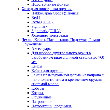
Подствольные фонари
Холодная пристрелка оружия
Hakko/Japan Optics (Япония)
Red-I
Red-I (ЮАР)
Sightmark
Sightmark (США)
Холодная пристрелка
Чехлы, Кейсы, Патронташи, Подсумки, Ремни
Оружейные
Аксессуары
Для любого двуствольного ружья в
разобранном виде с длиной стволов до 760
мм
Кейсы
Кейсы для оружия
Кейсы прямоугольной формы из капрона с
пенополиэтиленом и креплением оружия
системой молле
Кобуры
Кофры
Оружейные
Патронташи
Патронташи, подсумки