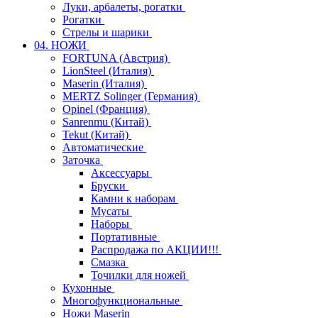
Луки, арбалеты, рогатки
Рогатки
Стрелы и шарики
04. НОЖИ
FORTUNA (Австрия)
LionSteel (Италия)
Maserin (Италия)
MERTZ Solinger (Германия)
Opinel (Франция)
Sanrenmu (Китай)
Tekut (Китай)
Автоматические
Заточка
Аксессуары
Бруски
Камни к наборам
Мусаты
Наборы
Портативные
Распродажа по АКЦИИ!!!
Смазка
Точилки для ножей
Кухонные
Многофункциональные
Ножи Maserin