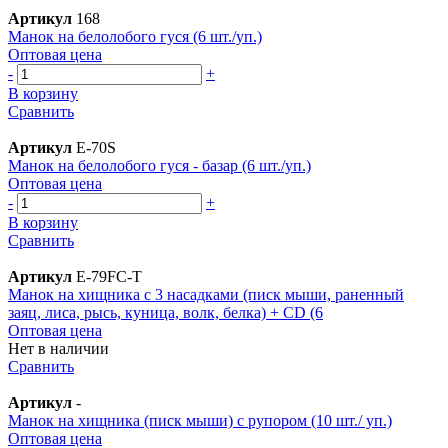
Артикул
168
Манок на белолобого гуся (6 шт./уп.)
Оптовая цена
-
+
В корзину
Сравнить
Артикул
E-70S
Манок на белолобого гуся - базар (6 шт./уп.)
Оптовая цена
-
+
В корзину
Сравнить
Артикул
E-79FC-T
Манок на хищника с 3 насадками (писк мыши, раненный
заяц, лиса, рысь, куница, волк, белка) + CD (6
Оптовая цена
Нет в наличии
Сравнить
Артикул
-
Манок на хищника (писк мыши) с рупором (10 шт./ уп.)
Оптовая цена