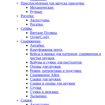
Приспособления для запуска тарелочек
Механические
Ручные
Рогатки
Аксессуары
Рогатки
Сейфы
Вятские Поляны
Олди(С-пб)
Снаряжение
Антабки
Камуфляжная лента
Кейсы и ящики для патронов, снаряжения и
чистки оружия
Кобуры и сумки для пистолетов
Опоры для оружия
Ремни, патронташи и подсумки
Снаряжение Allen
Сошки для оружия
Сошки и опоры для оружия
Стулья
Сумки и рюкзаки
Тыльники
Сошки
Аксессуары