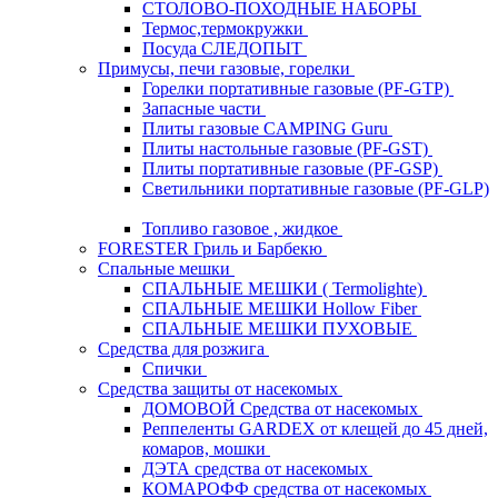
СТОЛОВО-ПОХОДНЫЕ НАБОРЫ
Термос,термокружки
Посуда СЛЕДОПЫТ
Примусы, печи газовые, горелки
Горелки портативные газовые (PF-GTP)
Запасные части
Плиты газовые CAMPING Guru
Плиты настольные газовые (PF-GST)
Плиты портативные газовые (PF-GSP)
Светильники портативные газовые (PF-GLP)
Топливо газовое , жидкое
FORESTER Гриль и Барбекю
Спальные мешки
СПАЛЬНЫЕ МЕШКИ ( Termolighte)
СПАЛЬНЫЕ МЕШКИ Hollow Fiber
СПАЛЬНЫЕ МЕШКИ ПУХОВЫЕ
Средства для розжига
Спички
Средства защиты от насекомых
ДОМОВОЙ Средства от насекомых
Реппеленты GARDEX от клещей до 45 дней,
комаров, мошки
ДЭТА средства от насекомых
КОМАРОФФ средства от насекомых