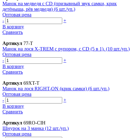
Манок на медведя с CD (призывный звук самки, крик
детёныша, рёв медведя) (6 шт./уп.)
Оптовая цена
-
+
В корзину
Сравнить
Артикул
77-T
Манок на лося X-TREM с рупором, с CD (5 в 1). (10 шт./уп.)
Оптовая цена
-
+
В корзину
Сравнить
Артикул
69XT-T
Манок на лося RIGHT-ON (крик самки) (6 шт./уп.)
Оптовая цена
-
+
В корзину
Сравнить
Артикул
69RO-CIH
Шнурок на 3 манка (12 шт./уп.)
Оптовая цена