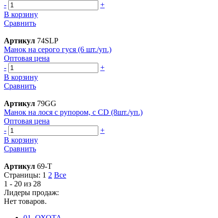
-
+
В корзину
Сравнить
Артикул
74SLP
Манок на серого гуся (6 шт./уп.)
Оптовая цена
-
+
В корзину
Сравнить
Артикул
79GG
Манок на лося с рупором, с CD (8шт./уп.)
Оптовая цена
-
+
В корзину
Сравнить
Артикул
69-T
Страницы:
1
2
Все
1 - 20 из 28
Лидеры продаж:
Нет товаров.
01. ОХОТА