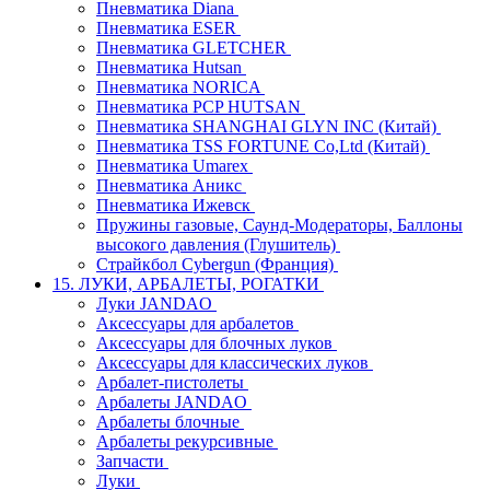
Пневматика Diana
Пневматика ESER
Пневматика GLETCHER
Пневматика Hutsan
Пневматика NORICA
Пневматика PCP HUTSAN
Пневматика SHANGHAI GLYN INC (Китай)
Пневматика TSS FORTUNE Co,Ltd (Китай)
Пневматика Umarex
Пневматика Аникс
Пневматика Ижевск
Пружины газовые, Саунд-Модераторы, Баллоны
высокого давления (Глушитель)
Страйкбол Cybergun (Франция)
15. ЛУКИ, АРБАЛЕТЫ, РОГАТКИ
Луки JANDAO
Аксессуары для арбалетов
Аксессуары для блочных луков
Аксессуары для классических луков
Арбалет-пистолеты
Арбалеты JANDAO
Арбалеты блочные
Арбалеты рекурсивные
Запчасти
Луки