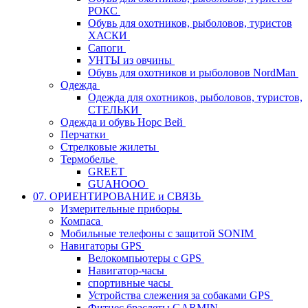
РОКС
Обувь для охотников, рыболовов, туристов
ХАСКИ
Сапоги
УНТЫ из овчины
Обувь для охотников и рыболовов NordMan
Одежда
Одежда для охотников, рыболовов, туристов,
СТЕЛЬКИ
Одежда и обувь Норс Вей
Перчатки
Стрелковые жилеты
Термобелье
GREET
GUAHOOO
07. ОРИЕНТИРОВАНИЕ и СВЯЗЬ
Измерительные приборы
Компаса
Мобильные телефоны с защитой SONIM
Навигаторы GPS
Велокомпьютеры с GPS
Навигатор-часы
спортивные часы
Устройства слежения за собаками GPS
Фитнес браслеты GARMIN