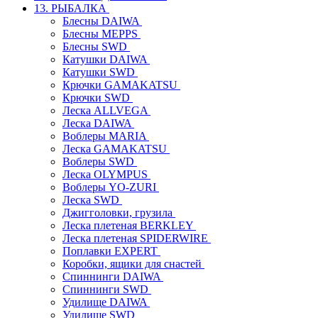
13. РЫБАЛКА
Блесны DAIWA
Блесны MEPPS
Блесны SWD
Катушки DAIWA
Катушки SWD
Крючки GAMAKATSU
Крючки SWD
Леска ALLVEGA
Леска DAIWA
Воблеры MARIA
Леска GAMAKATSU
Воблеры SWD
Леска OLYMPUS
Воблеры YO-ZURI
Леска SWD
Джигголовки, грузила
Леска плетеная BERKLEY
Леска плетеная SPIDERWIRE
Поплавки EXPERT
Коробки, ящики для снастей
Спиннинги DAIWA
Спиннинги SWD
Удилище DAIWA
Удилище SWD