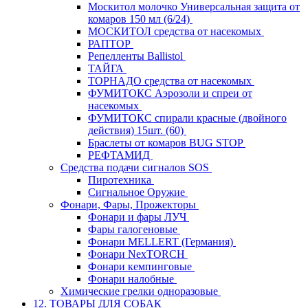
Москитол молочко Универсальная защита от
комаров 150 мл (6/24)
МОСКИТОЛ средства от насекомых
РАПТОР
Репелленты Ballistol
ТАЙГА
ТОРНАДО средства от насекомых
ФУМИТОКС Аэрозоли и спреи от
насекомых
ФУМИТОКС спирали красные (двойного
действия) 15шт. (60)
Браслеты от комаров BUG STOP
РЕФТАМИД
Средства подачи сигналов SOS
Пиротехника
Сигнальное Оружие
Фонари, Фары, Прожекторы
Фонари и фары ЛУЧ
Фары галогеновые
Фонари MELLERT (Германия)
Фонари NexTORCH
Фонари кемпинговые
Фонари налобные
Химические грелки одноразовые
12. ТОВАРЫ ДЛЯ СОБАК