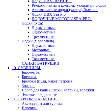
Лодки ПВХ ШКИПЕР
Ремкомплекты и комплектующие для лодок
Алюминиевые лодки (катера) Вымпел
Лодки ПВХ Sea-Pro
ЛОДОЧНЫЕ МОТОРЫ SEA-PRO
Лодки (Уфа)
Двухместные
Одноместные
Трехместные
Лодки (Ярославль)
Двухместные
Моторные
Одноместные
Трехместные
САНКИ-ВАТРУШКИ
10. СУВЕНИРЫ
Барометры
Брелоки
Брелоки (пуля, макет патрона)
Значки
Набор для бани (шапки, коврики, варежки)
Фляжки подарочные
11. ТУРИЗМ и КЕМПИНГ
Аксессуары для туризма
Веревка