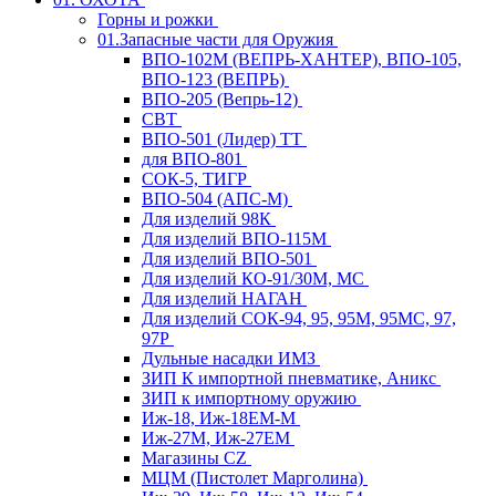
Горны и рожки
01.Запасные части для Оружия
ВПО-102М (ВЕПРЬ-ХАНТЕР), ВПО-105,
ВПО-123 (ВЕПРЬ)
ВПО-205 (Вепрь-12)
СВТ
ВПО-501 (Лидер) ТТ
для ВПО-801
СОК-5, ТИГР
ВПО-504 (АПС-М)
Для изделий 98К
Для изделий ВПО-115М
Для изделий ВПО-501
Для изделий КО-91/30М, МС
Для изделий НАГАН
Для изделий СОК-94, 95, 95М, 95МС, 97,
97Р
Дульные насадки ИМЗ
ЗИП К импортной пневматике, Аникс
ЗИП к импортному оружию
Иж-18, Иж-18ЕМ-М
Иж-27М, Иж-27ЕМ
Магазины CZ
МЦМ (Пистолет Марголина)