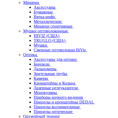
Мишени
Аксессуары
Бумажные
Вятка-инфо
Металлические
Мишени спортивные
Мушки оптоволоконные
HIVIZ (США)
TRUGLO (США)
Мушки
Сменные оптоволокна HiViz
Оптика
Аксессуары для оптики
Бинокли
Дальномеры
Зрительные трубы
Камеры
Кронштейны и Кольца
Лазерные целеуказатели
Монокуляры
Приборы ночного видения
Прицелы и кронштейны DEDAL
Прицелы коллиматорные
Прицелы оптические
Оружейный тюнинг