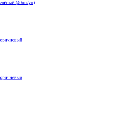
зелёный (40шт/уп)
-коричневый
-коричневый