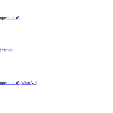
-коричневый
зелёный
-коричневый (40шт/уп)