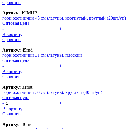
Сравнить
Артикул
KIMHB
горн охотничий 45 см (латунь), изогнутый, круглый (20шт/уп)
Оптовая цена
-
+
В корзину
Сравнить
Артикул
45rnd
горн охотничий 31 см (латунь), плоский
Оптовая цена
-
+
В корзину
Сравнить
Артикул
31flat
горн охотничий 30 см (латунь), круглый (40шт/уп)
Оптовая цена
-
+
В корзину
Сравнить
Артикул
30rnd