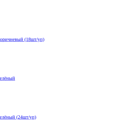
-коричневый (18шт/уп)
зелёный
зелёный (24шт/уп)