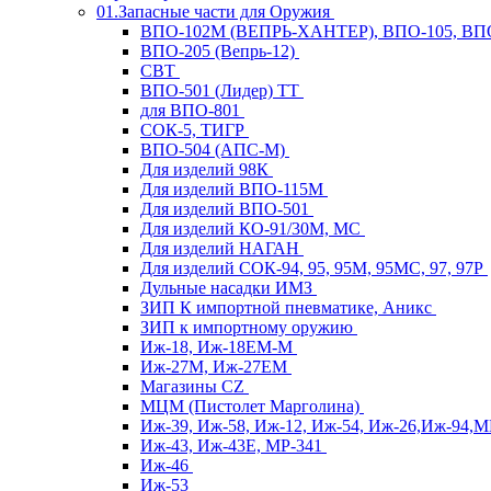
01.Запасные части для Оружия
ВПО-102М (ВЕПРЬ-ХАНТЕР), ВПО-105, ВП
ВПО-205 (Вепрь-12)
СВТ
ВПО-501 (Лидер) ТТ
для ВПО-801
СОК-5, ТИГР
ВПО-504 (АПС-М)
Для изделий 98К
Для изделий ВПО-115М
Для изделий ВПО-501
Для изделий КО-91/30М, МС
Для изделий НАГАН
Для изделий СОК-94, 95, 95М, 95МС, 97, 97Р
Дульные насадки ИМЗ
ЗИП К импортной пневматике, Аникс
ЗИП к импортному оружию
Иж-18, Иж-18ЕМ-М
Иж-27М, Иж-27ЕМ
Магазины CZ
МЦМ (Пистолет Марголина)
Иж-39, Иж-58, Иж-12, Иж-54, Иж-26,Иж-94,
Иж-43, Иж-43Е, МР-341
Иж-46
Иж-53