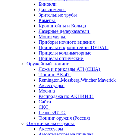
Бинокли
Дальномеры
Зрительные трубы
Камеры
Кронштейны и Кольца
Лазерные целеуказатели
Монокуляры
Приборы ночного видения
Прицелы и кронштейны DEDAL
Прицелы коллиматорные
Прицелы оптические
Оружейный тюнинг
Ложа и приклады ATI (США)
Тюнинг АК-47
Remington,Mossberg,Wincher,Maverick
Аксессуары
Мосина
Распродажа по АКЦИИ!!!
Сайга
СКС
Leapers/UTG
Тюнинг оружия (Россия)
Охотничьи аксессуары
Аксессуары
Амортизаторы на приклад