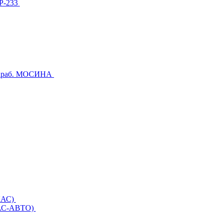
МР-233
Караб. МОСИНА
ЕКАС)
ЕКАС-АВТО)