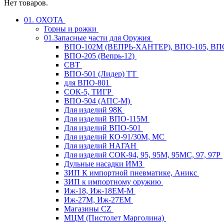
Нет товаров.
01. ОХОТА
Горны и рожки
01.Запасные части для Оружия
ВПО-102М (ВЕПРЬ-ХАНТЕР), ВПО-105, ВП
ВПО-205 (Вепрь-12)
СВТ
ВПО-501 (Лидер) ТТ
для ВПО-801
СОК-5, ТИГР
ВПО-504 (АПС-М)
Для изделий 98К
Для изделий ВПО-115М
Для изделий ВПО-501
Для изделий КО-91/30М, МС
Для изделий НАГАН
Для изделий СОК-94, 95, 95М, 95МС, 97, 97Р
Дульные насадки ИМЗ
ЗИП К импортной пневматике, Аникс
ЗИП к импортному оружию
Иж-18, Иж-18ЕМ-М
Иж-27М, Иж-27ЕМ
Магазины CZ
МЦМ (Пистолет Марголина)