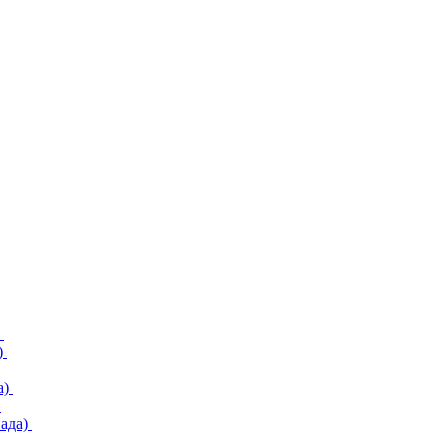
)
)
а)
)
ада)