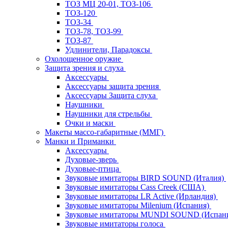
ТОЗ МЦ 20-01, ТОЗ-106
ТОЗ-120
ТОЗ-34
ТОЗ-78, ТОЗ-99
ТОЗ-87
Удлинители, Парадоксы
Охолощенное оружие
Защита зрения и слуха
Аксессуары
Аксессуары защита зрения
Аксессуары Защита слуха
Наушники
Наушники для стрельбы
Очки и маски
Макеты массо-габаритные (ММГ)
Манки и Приманки
Аксессуары
Духовые-зверь
Духовые-птица
Звуковые имитаторы BIRD SOUND (Италия)
Звуковые имитаторы Cass Creek (США)
Звуковые имитаторы LR Active (Ирландия)
Звуковые имитаторы Milenium (Испания)
Звуковые имитаторы MUNDI SOUND (Испан
Звуковые имитаторы голоса