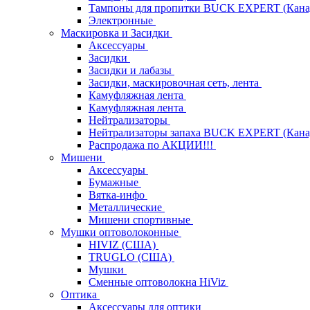
Тампоны для пропитки BUCK EXPERT (Кана
Электронные
Маскировка и Засидки
Аксессуары
Засидки
Засидки и лабазы
Засидки, маскировочная сеть, лента
Камуфляжная лента
Камуфляжная лента
Нейтрализаторы
Нейтрализаторы запаха BUCK EXPERT (Кана
Распродажа по АКЦИИ!!!
Мишени
Аксессуары
Бумажные
Вятка-инфо
Металлические
Мишени спортивные
Мушки оптоволоконные
HIVIZ (США)
TRUGLO (США)
Мушки
Сменные оптоволокна HiViz
Оптика
Аксессуары для оптики