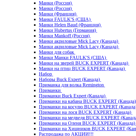
Манки (Россия)
Манки (Россия)
Манки (Франция)
Манки FAULK'S (США)
Манки Helen Baud (Франция)
Манки Hubertus (Германия)
Манки Mankoff (Россия)
Манки акриловые Mick Lacy (Канада)
Манки акриловые Mick Lacy (Канада)
Манки для собак
Манки Манки FAULK'S (США)
Манки на зверей BUCK EXPERT (Канада)
Манки на птиц BUCK EXPERT (Канада)
Набор
Наборы Buck Expert (Канада)
Приманка для волка Remington
Приманки
Приманки Buck Expert (Канада)
Приманки на кабана BUCK EXPERT (Канада
Приманки на косулю BUCK EXPERT (Канада
Приманки на лося BUCK EXPERT (Канада)
Приманки на медведя BUCK EXPERT (Канад
Приманки на Оленя BUCK EXPERT (Канада
Приманки на Хищников BUCK EXPERT (Кан
Распродажа по АКЦИИ!!!