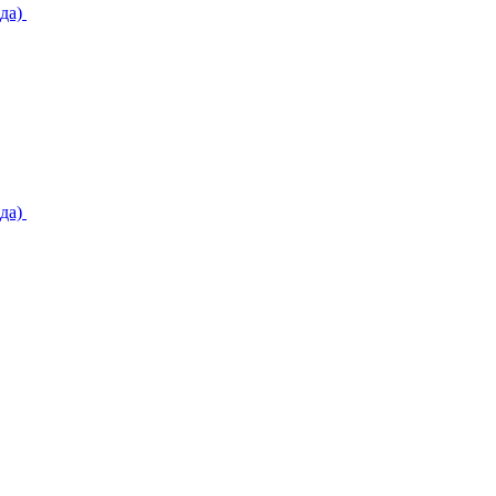
да)
да)