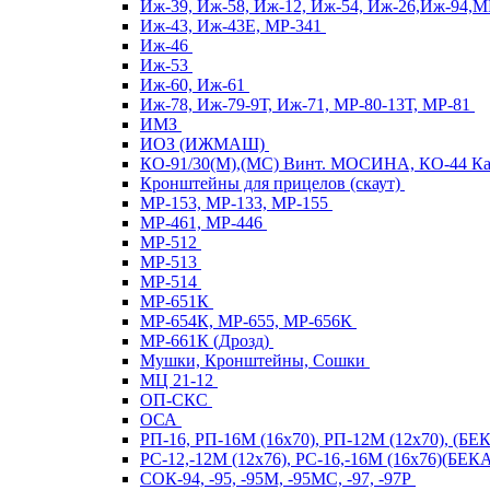
Иж-39, Иж-58, Иж-12, Иж-54, Иж-26,Иж-94,
Иж-43, Иж-43Е, МР-341
Иж-46
Иж-53
Иж-60, Иж-61
Иж-78, Иж-79-9Т, Иж-71, МР-80-13Т, МР-81
ИМЗ
ИОЗ (ИЖМАШ)
КО-91/30(М),(МС) Винт. МОСИНА, КО-44 
Кронштейны для прицелов (скаут)
МР-153, МР-133, МР-155
МР-461, МР-446
МР-512
МР-513
МР-514
МР-651К
МР-654К, МР-655, МР-656К
МР-661К (Дрозд)
Мушки, Кронштейны, Сошки
МЦ 21-12
ОП-СКС
ОСА
РП-16, РП-16М (16х70), РП-12М (12х70), (Б
РС-12,-12М (12х76), РС-16,-16М (16х76)(Б
СОК-94, -95, -95М, -95МС, -97, -97Р