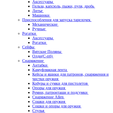
Аксессуары
Гильза, капсюль, пыжи, пуля, дробь
Литье
Машинки
Приспособления для запуска тарелочек
Механические
Ручные
Рогатки
Аксессуары
Рогатки
Сейфы
Вятские Поляны
Олди(С-пб)
Снаряжение
Антабки
Камуфляжная лента
Кейсы и ящики для патронов, снаряжения и
чистки оружия
Кобуры и сумки для пистолетов
Опоры для оружия
Ремни, патронташи и подсумки
Снаряжение Allen
Сошки для оружия
Сошки и опоры для оружия
Стулья