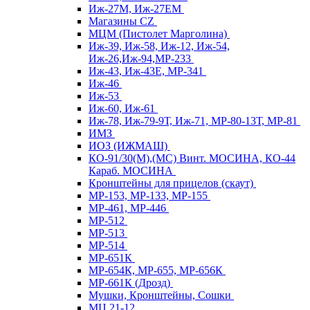
Иж-27М, Иж-27ЕМ
Магазины CZ
МЦМ (Пистолет Марголина)
Иж-39, Иж-58, Иж-12, Иж-54,
Иж-26,Иж-94,МР-233
Иж-43, Иж-43Е, МР-341
Иж-46
Иж-53
Иж-60, Иж-61
Иж-78, Иж-79-9Т, Иж-71, МР-80-13Т, МР-81
ИМЗ
ИОЗ (ИЖМАШ)
КО-91/30(М),(МС) Винт. МОСИНА, КО-44
Караб. МОСИНА
Кронштейны для прицелов (скаут)
МР-153, МР-133, МР-155
МР-461, МР-446
МР-512
МР-513
МР-514
МР-651К
МР-654К, МР-655, МР-656К
МР-661К (Дрозд)
Мушки, Кронштейны, Сошки
МЦ 21-12