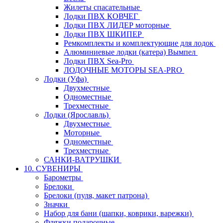
Жилеты спасательные
Лодки ПВХ КОВЧЕГ
Лодки ПВХ ЛИДЕР моторные
Лодки ПВХ ШКИПЕР
Ремкомплекты и комплектующие для лодок
Алюминиевые лодки (катера) Вымпел
Лодки ПВХ Sea-Pro
ЛОДОЧНЫЕ МОТОРЫ SEA-PRO
Лодки (Уфа)
Двухместные
Одноместные
Трехместные
Лодки (Ярославль)
Двухместные
Моторные
Одноместные
Трехместные
САНКИ-ВАТРУШКИ
10. СУВЕНИРЫ
Барометры
Брелоки
Брелоки (пуля, макет патрона)
Значки
Набор для бани (шапки, коврики, варежки)
Фляжки подарочные