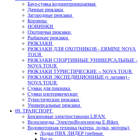
Баул-сумка водонепроницаемая
Дачные рюкзаки
Загородные рюкзаки
Корзины
НОВИНКИ
Охотничьи рюкзаки
Рыбацкие рюкзаки
РЮКЗАКИ
РЮКЗАКИ ДЛЯ ОХОТНИКОВ - ERMINE NOVA
TOUR
РЮКЗАКИ СПОРТИВНЫЕ УНИВЕРСАЛЬНЫЕ -
NOVA TOUR
РЮКЗАКИ ТУРИСТИЧЕСКИЕ -- NOVA TOUR
РЮКЗАКИ ЭКСПЕДИЦИОННЫЕ (с латами) -
NOVA TOUR
Сумки для пикника
Сумки изотермические
Туристические рюкзаки
Универсальные рюкзаки
09. ТРАНСПОРТ
Бензиновые электростанции LIFAN
Велосипеды, ЭлектроВелосипеды E-Bikes
Водомоторная техника (катера, лодки, моторы)
Лодки ПВХ ЛИДЕР гребные
Весла