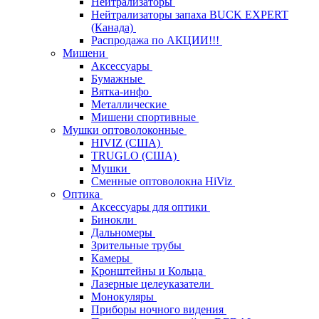
Нейтрализаторы
Нейтрализаторы запаха BUCK EXPERT
(Канада)
Распродажа по АКЦИИ!!!
Мишени
Аксессуары
Бумажные
Вятка-инфо
Металлические
Мишени спортивные
Мушки оптоволоконные
HIVIZ (США)
TRUGLO (США)
Мушки
Сменные оптоволокна HiViz
Оптика
Аксессуары для оптики
Бинокли
Дальномеры
Зрительные трубы
Камеры
Кронштейны и Кольца
Лазерные целеуказатели
Монокуляры
Приборы ночного видения