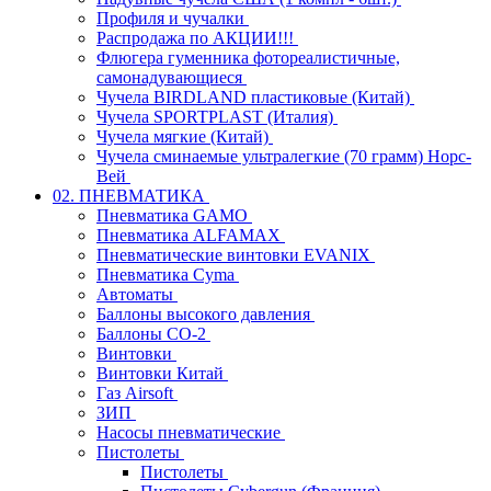
Профиля и чучалки
Распродажа по АКЦИИ!!!
Флюгера гуменника фотореалистичные,
самонадувающиеся
Чучела BIRDLAND пластиковые (Китай)
Чучела SPORTPLAST (Италия)
Чучела мягкие (Китай)
Чучела сминаемые ультралегкие (70 грамм) Норс-
Вей
02. ПНЕВМАТИКА
Пневматика GAMO
Пневматика ALFAMAX
Пневматические винтовки EVANIX
Пневматика Cyma
Автоматы
Баллоны высокого давления
Баллоны СО-2
Винтовки
Винтовки Китай
Газ Airsoft
ЗИП
Насосы пневматические
Пистолеты
Пистолеты