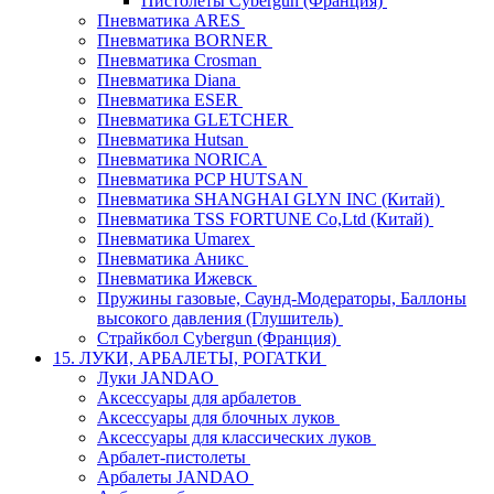
Пистолеты Cybergun (Франция)
Пневматика ARES
Пневматика BORNER
Пневматика Crosman
Пневматика Diana
Пневматика ESER
Пневматика GLETCHER
Пневматика Hutsan
Пневматика NORICA
Пневматика PCP HUTSAN
Пневматика SHANGHAI GLYN INC (Китай)
Пневматика TSS FORTUNE Co,Ltd (Китай)
Пневматика Umarex
Пневматика Аникс
Пневматика Ижевск
Пружины газовые, Саунд-Модераторы, Баллоны
высокого давления (Глушитель)
Страйкбол Cybergun (Франция)
15. ЛУКИ, АРБАЛЕТЫ, РОГАТКИ
Луки JANDAO
Аксессуары для арбалетов
Аксессуары для блочных луков
Аксессуары для классических луков
Арбалет-пистолеты
Арбалеты JANDAO