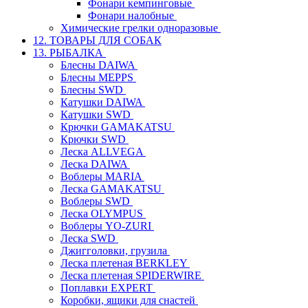
Фонари кемпинговые
Фонари налобные
Химические грелки одноразовые
12. ТОВАРЫ ДЛЯ СОБАК
13. РЫБАЛКА
Блесны DAIWA
Блесны MEPPS
Блесны SWD
Катушки DAIWA
Катушки SWD
Крючки GAMAKATSU
Крючки SWD
Леска ALLVEGA
Леска DAIWA
Воблеры MARIA
Леска GAMAKATSU
Воблеры SWD
Леска OLYMPUS
Воблеры YO-ZURI
Леска SWD
Джигголовки, грузила
Леска плетеная BERKLEY
Леска плетеная SPIDERWIRE
Поплавки EXPERT
Коробки, ящики для снастей