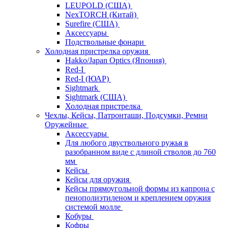
LEUPOLD (США)
NexTORCH (Китай)
Surefire (США)
Аксессуары
Подствольные фонари
Холодная пристрелка оружия
Hakko/Japan Optics (Япония)
Red-I
Red-I (ЮАР)
Sightmark
Sightmark (США)
Холодная пристрелка
Чехлы, Кейсы, Патронташи, Подсумки, Ремни
Оружейные
Аксессуары
Для любого двуствольного ружья в
разобранном виде с длиной стволов до 760
мм
Кейсы
Кейсы для оружия
Кейсы прямоугольной формы из капрона с
пенополиэтиленом и креплением оружия
системой молле
Кобуры
Кофры