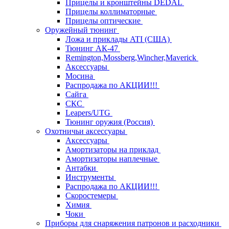
Прицелы и кронштейны DEDAL
Прицелы коллиматорные
Прицелы оптические
Оружейный тюнинг
Ложа и приклады ATI (США)
Тюнинг АК-47
Remington,Mossberg,Wincher,Maverick
Аксессуары
Мосина
Распродажа по АКЦИИ!!!
Сайга
СКС
Leapers/UTG
Тюнинг оружия (Россия)
Охотничьи аксессуары
Аксессуары
Амортизаторы на приклад
Амортизаторы наплечные
Антабки
Инструменты
Распродажа по АКЦИИ!!!
Скоростемеры
Химия
Чоки
Приборы для снаряжения патронов и расходники