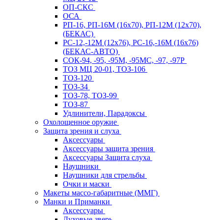
ОП-СКС
ОСА
РП-16, РП-16М (16х70), РП-12М (12х70),
(БЕКАС)
РС-12,-12М (12х76), РС-16,-16М (16х76)
(БЕКАС-АВТО)
СОК-94, -95, -95М, -95МС, -97, -97Р
ТОЗ МЦ 20-01, ТОЗ-106
ТОЗ-120
ТОЗ-34
ТОЗ-78, ТОЗ-99
ТОЗ-87
Удлинители, Парадоксы
Охолощенное оружие
Защита зрения и слуха
Аксессуары
Аксессуары защита зрения
Аксессуары Защита слуха
Наушники
Наушники для стрельбы
Очки и маски
Макеты массо-габаритные (ММГ)
Манки и Приманки
Аксессуары
Духовые-зверь