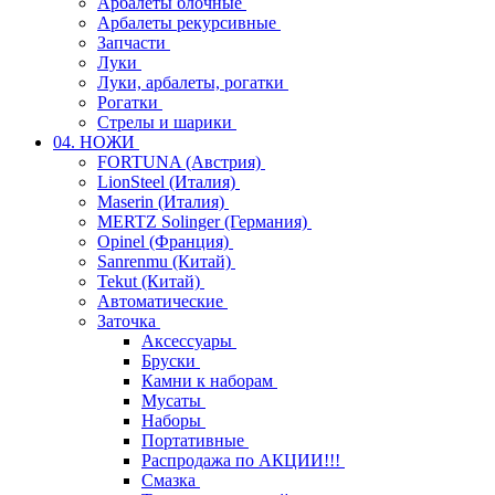
Арбалеты блочные
Арбалеты рекурсивные
Запчасти
Луки
Луки, арбалеты, рогатки
Рогатки
Стрелы и шарики
04. НОЖИ
FORTUNA (Австрия)
LionSteel (Италия)
Maserin (Италия)
MERTZ Solinger (Германия)
Opinel (Франция)
Sanrenmu (Китай)
Tekut (Китай)
Автоматические
Заточка
Аксессуары
Бруски
Камни к наборам
Мусаты
Наборы
Портативные
Распродажа по АКЦИИ!!!
Смазка