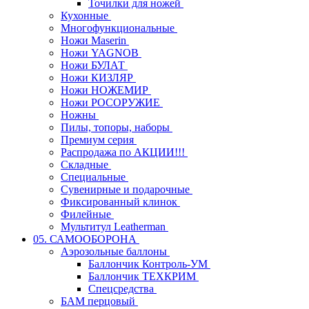
Точилки для ножей
Кухонные
Многофункциональные
Ножи Maserin
Ножи YAGNOB
Ножи БУЛАТ
Ножи КИЗЛЯР
Ножи НОЖЕМИР
Ножи РОСОРУЖИЕ
Ножны
Пилы, топоры, наборы
Премиум серия
Распродажа по АКЦИИ!!!
Складные
Специальные
Сувенирные и подарочные
Фиксированный клинок
Филейные
Мультитул Leatherman
05. САМООБОРОНА
Аэрозольные баллоны
Баллончик Контроль-УМ
Баллончик ТЕХКРИМ
Спецсредства
БАМ перцовый