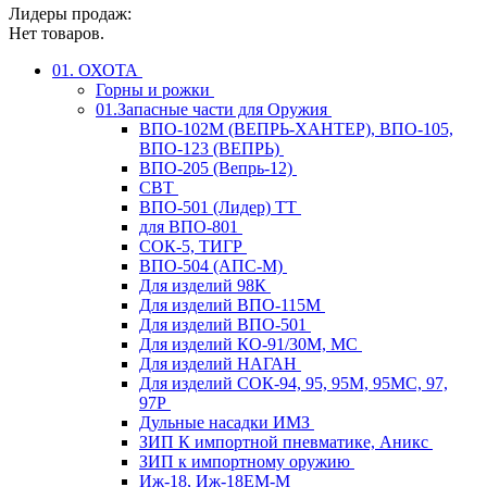
Лидеры продаж:
Нет товаров.
01. ОХОТА
Горны и рожки
01.Запасные части для Оружия
ВПО-102М (ВЕПРЬ-ХАНТЕР), ВПО-105,
ВПО-123 (ВЕПРЬ)
ВПО-205 (Вепрь-12)
СВТ
ВПО-501 (Лидер) ТТ
для ВПО-801
СОК-5, ТИГР
ВПО-504 (АПС-М)
Для изделий 98К
Для изделий ВПО-115М
Для изделий ВПО-501
Для изделий КО-91/30М, МС
Для изделий НАГАН
Для изделий СОК-94, 95, 95М, 95МС, 97,
97Р
Дульные насадки ИМЗ
ЗИП К импортной пневматике, Аникс
ЗИП к импортному оружию
Иж-18, Иж-18ЕМ-М