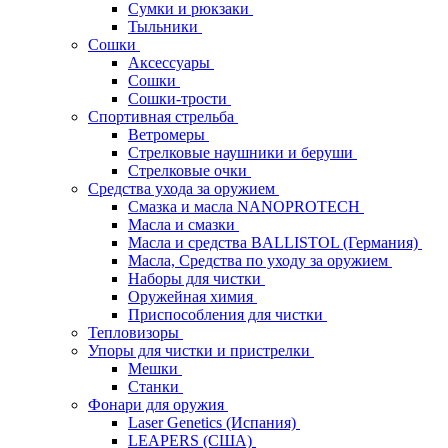
Сумки и рюкзаки
Тыльники
Сошки
Аксессуары
Сошки
Сошки-трости
Спортивная стрельба
Ветромеры
Стрелковые наушники и беруши
Стрелковые очки
Средства ухода за оружием
Смазка и масла NANOPROTECH
Масла и смазки
Масла и средства BALLISTOL (Германия)
Масла, Средства по уходу за оружием
Наборы для чистки
Оружейная химия
Приспособления для чистки
Тепловизоры
Упоры для чистки и пристрелки
Мешки
Станки
Фонари для оружия
Laser Genetics (Испания)
LEAPERS (США)