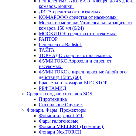
Реппеленты GARDEX от клещей до 45 дней,
комаров, мошки
ДЭТА средства от насекомых
КОМАРОФФ средства от насекомых
Москитол молочко Универсальная защита от
комаров 150 мл (6/24)
МОСКИТОЛ средства от насекомых
РАПТОР
Репелленты Ballistol
ТАЙГА
ТОРНАДО средства от насекомых
ФУМИТОКС Аэрозоли и спреи от
насекомых
ФУМИТОКС спирали красные (двойного
действия) 15шт. (60)
Браслеты от комаров BUG STOP
РЕФТАМИД
Средства подачи сигналов SOS
Пиротехника
Сигнальное Оружие
Фонари, Фары, Прожекторы
Фонари и фары ЛУЧ
Фары галогеновые
Фонари MELLERT (Германия)
Фонари NexTORCH