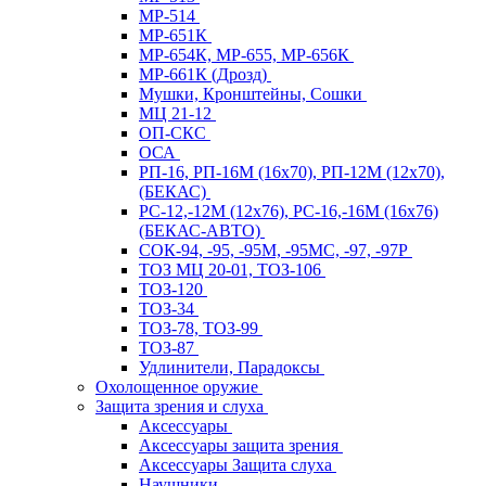
МР-514
МР-651К
МР-654К, МР-655, МР-656К
МР-661К (Дрозд)
Мушки, Кронштейны, Сошки
МЦ 21-12
ОП-СКС
ОСА
РП-16, РП-16М (16х70), РП-12М (12х70),
(БЕКАС)
РС-12,-12М (12х76), РС-16,-16М (16х76)
(БЕКАС-АВТО)
СОК-94, -95, -95М, -95МС, -97, -97Р
ТОЗ МЦ 20-01, ТОЗ-106
ТОЗ-120
ТОЗ-34
ТОЗ-78, ТОЗ-99
ТОЗ-87
Удлинители, Парадоксы
Охолощенное оружие
Защита зрения и слуха
Аксессуары
Аксессуары защита зрения
Аксессуары Защита слуха
Наушники