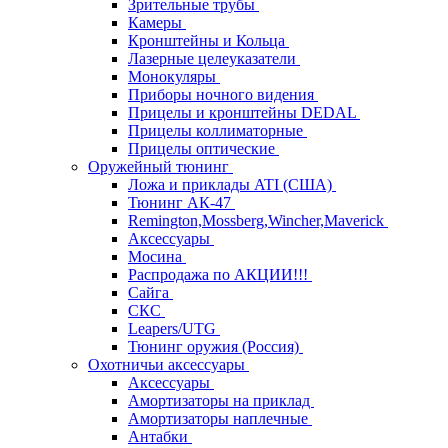
Зрительные трубы
Камеры
Кронштейны и Кольца
Лазерные целеуказатели
Монокуляры
Приборы ночного видения
Прицелы и кронштейны DEDAL
Прицелы коллиматорные
Прицелы оптические
Оружейный тюнинг
Ложа и приклады ATI (США)
Тюнинг АК-47
Remington,Mossberg,Wincher,Maverick
Аксессуары
Мосина
Распродажа по АКЦИИ!!!
Сайга
СКС
Leapers/UTG
Тюнинг оружия (Россия)
Охотничьи аксессуары
Аксессуары
Амортизаторы на приклад
Амортизаторы наплечные
Антабки