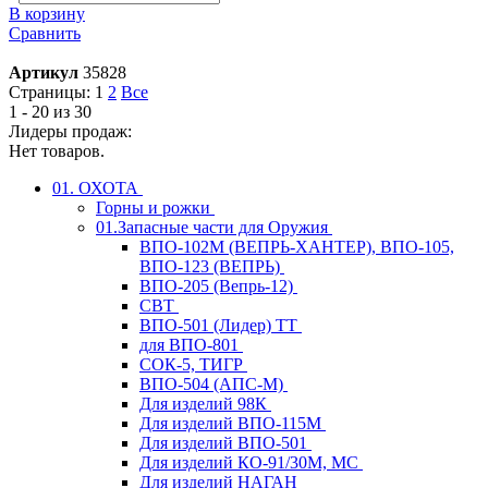
В корзину
Сравнить
Артикул
35828
Страницы:
1
2
Все
1 - 20 из 30
Лидеры продаж:
Нет товаров.
01. ОХОТА
Горны и рожки
01.Запасные части для Оружия
ВПО-102М (ВЕПРЬ-ХАНТЕР), ВПО-105,
ВПО-123 (ВЕПРЬ)
ВПО-205 (Вепрь-12)
СВТ
ВПО-501 (Лидер) ТТ
для ВПО-801
СОК-5, ТИГР
ВПО-504 (АПС-М)
Для изделий 98К
Для изделий ВПО-115М
Для изделий ВПО-501
Для изделий КО-91/30М, МС
Для изделий НАГАН