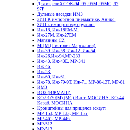
Для изделий СОК-94, 95, 95М, 95МС, 97,
97Р
Дульные насадки ИМЗ
ЗИП К импортной пневматике, Аникс
ЗИП к импортному оружию
Иж-18, Иж-18ЕМ-М
Иж-27М, Иж-27ЕМ
Магазины CZ
МЦМ (Пистолет Марголина)
Иж-39, Иж-58, Иж-12, Иж-54,
Иж-26,Иж-94,МР-233
Иж-43, Иж-43Е, МР-341
Иж-46
Иж-53
Иж-60, Иж-61
Иж-78, Иж-79-9Т, Иж-71, МР-80-13Т, МР-81
ИМЗ
ИОЗ (ИЖМАШ)
КО-91/30(М),(МС) Винт. МОСИНА, КО-44
Караб. МОСИНА
Кронштейны для прицелов (скаут)
МР-153, МР-133, МР-155
МР-461, МР-446
МР-512
МР-513