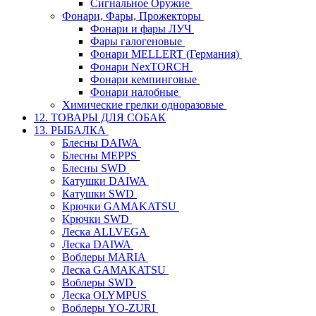
Сигнальное Оружие
Фонари, Фары, Прожекторы
Фонари и фары ЛУЧ
Фары галогеновые
Фонари MELLERT (Германия)
Фонари NexTORCH
Фонари кемпинговые
Фонари налобные
Химические грелки одноразовые
12. ТОВАРЫ ДЛЯ СОБАК
13. РЫБАЛКА
Блесны DAIWA
Блесны MEPPS
Блесны SWD
Катушки DAIWA
Катушки SWD
Крючки GAMAKATSU
Крючки SWD
Леска ALLVEGA
Леска DAIWA
Воблеры MARIA
Леска GAMAKATSU
Воблеры SWD
Леска OLYMPUS
Воблеры YO-ZURI