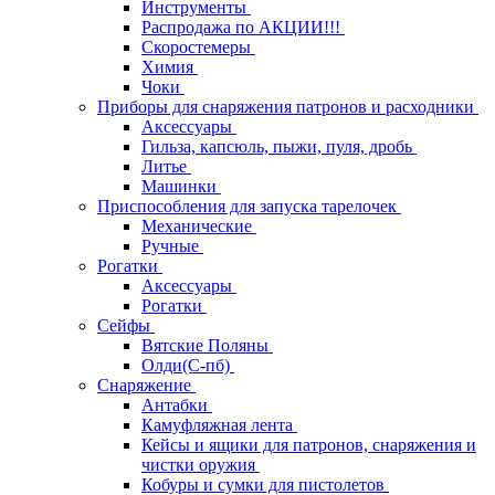
Инструменты
Распродажа по АКЦИИ!!!
Скоростемеры
Химия
Чоки
Приборы для снаряжения патронов и расходники
Аксессуары
Гильза, капсюль, пыжи, пуля, дробь
Литье
Машинки
Приспособления для запуска тарелочек
Механические
Ручные
Рогатки
Аксессуары
Рогатки
Сейфы
Вятские Поляны
Олди(С-пб)
Снаряжение
Антабки
Камуфляжная лента
Кейсы и ящики для патронов, снаряжения и
чистки оружия
Кобуры и сумки для пистолетов