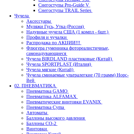
Снегоступы Pro-Guide V
Снегоступы TRAIL Series
Чучела
Аксессуары
Муляжи Гусь, Утка (Россия)
Надувные чучела США (1 компл - 6шт.)
Профиля и чучалки
Распродажа по АКЦИИ!!!
Флюгера гуменника фотореалистичные,
самонадувающиеся
Чучела BIRDLAND пластиковые (Китай)
Чучела SPORTPLAST (Италия)
Чучела мягкие (Китай)
Чучела сминаемые ультралегкие (70 грамм) Норс-
Вей
02. ПНЕВМАТИКА
Пневматика GAMO
Пневматика ALFAMAX
Пневматические винтовки EVANIX
Пневматика Cyma
Автоматы
Баллоны высокого давления
Баллоны СО-2
Винтовки