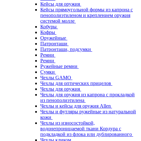
Кейсы для оружия
Кейсы прямоугольной формы из капрона с
пенополиэтиленом и креплением оружия
системой молле
Кобуры
Кофры
Оружейные
Патронташи
Патронташи, подсумки
Ремни
Ремни
Ружейные ремни
Сумки
Чехлы GAMO
Чехлы для оптических прицелов
Чехлы для оружия
Чехлы для оружия из капрона с прокладкой
из пенополиэтилена
Чехлы и кейсы для оружия Allen
Чехлы и футляры ружейные из натуральной
кожи
Чехлы из износостойкой,
водонепроницаемой ткани Кордура с
подкладкой из флока или дублированного
Чехлы кликом