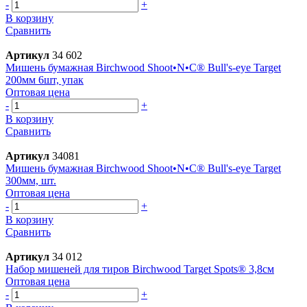
-
+
В корзину
Сравнить
Артикул
34 602
Мишень бумажная Birchwood Shoot•N•C® Bull's-eye Target
200мм 6шт, упак
Оптовая цена
-
+
В корзину
Сравнить
Артикул
34081
Мишень бумажная Birchwood Shoot•N•C® Bull's-eye Target
300мм, шт.
Оптовая цена
-
+
В корзину
Сравнить
Артикул
34 012
Набор мишеней для тиров Birchwood Target Spots® 3,8см
Оптовая цена
-
+