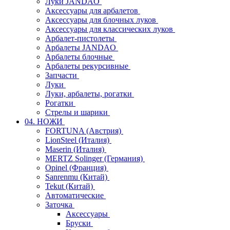
Луки JANDAO
Аксессуары для арбалетов
Аксессуары для блочных луков
Аксессуары для классических луков
Арбалет-пистолеты
Арбалеты JANDAO
Арбалеты блочные
Арбалеты рекурсивные
Запчасти
Луки
Луки, арбалеты, рогатки
Рогатки
Стрелы и шарики
04. НОЖИ
FORTUNA (Австрия)
LionSteel (Италия)
Maserin (Италия)
MERTZ Solinger (Германия)
Opinel (Франция)
Sanrenmu (Китай)
Tekut (Китай)
Автоматические
Заточка
Аксессуары
Бруски