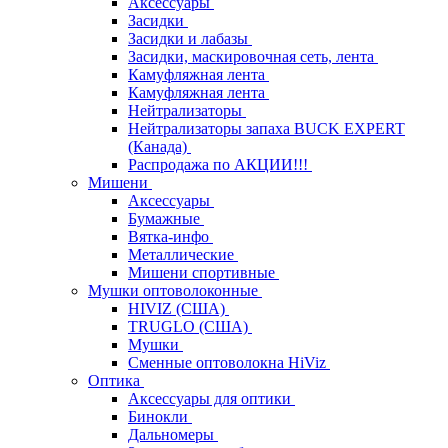
Аксессуары
Засидки
Засидки и лабазы
Засидки, маскировочная сеть, лента
Камуфляжная лента
Камуфляжная лента
Нейтрализаторы
Нейтрализаторы запаха BUCK EXPERT
(Канада)
Распродажа по АКЦИИ!!!
Мишени
Аксессуары
Бумажные
Вятка-инфо
Металлические
Мишени спортивные
Мушки оптоволоконные
HIVIZ (США)
TRUGLO (США)
Мушки
Сменные оптоволокна HiViz
Оптика
Аксессуары для оптики
Бинокли
Дальномеры