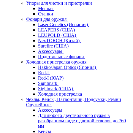
Упоры для чистки и пристрелки
Мешки
Станки
Фонари для оружия
Laser Genetics (Испания)
LEAPERS (США)
LEUPOLD (США)
NexTORCH (Китай)
Surefire (США)
Аксессуары
Подствольные фонари
Холодная пристрелка оружия
Hakko/Japan Optics (Япония)
Red-I
Red-I (ЮАР)
Sightmark
Sightmark (США)
Холодная пристрелка
Чехлы, Кейсы, Патронташи, Подсумки, Ремни
Оружейные
Аксессуары
Для любого двуствольного ружья в
разобранном виде с длиной стволов до 760
мм
Кейсы