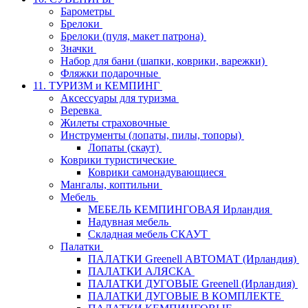
Барометры
Брелоки
Брелоки (пуля, макет патрона)
Значки
Набор для бани (шапки, коврики, варежки)
Фляжки подарочные
11. ТУРИЗМ и КЕМПИНГ
Аксессуары для туризма
Веревка
Жилеты страховочные
Инструменты (лопаты, пилы, топоры)
Лопаты (скаут)
Коврики туристические
Коврики самонадувающиеся
Мангалы, коптильни
Мебель
МЕБЕЛЬ КЕМПИНГОВАЯ Ирландия
Надувная мебель
Складная мебель СКАУТ
Палатки
ПАЛАТКИ Greenell АВТОМАТ (Ирландия)
ПАЛАТКИ АЛЯСКА
ПАЛАТКИ ДУГОВЫЕ Greenell (Ирландия)
ПАЛАТКИ ДУГОВЫЕ В КОМПЛЕКТЕ