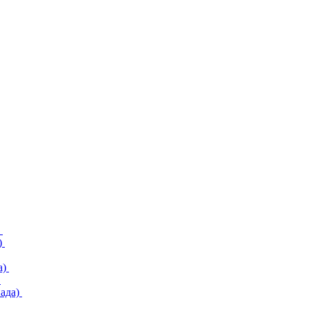
)
)
а)
)
ада)