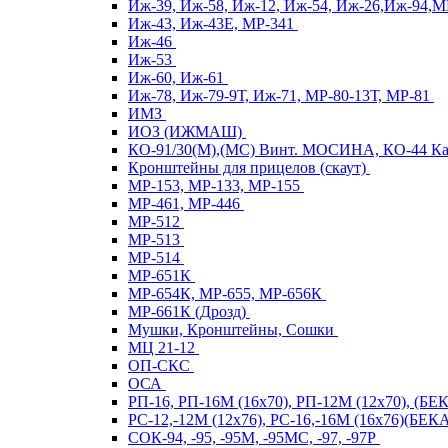
Иж-39, Иж-58, Иж-12, Иж-54, Иж-26,Иж-94,
Иж-43, Иж-43Е, МР-341
Иж-46
Иж-53
Иж-60, Иж-61
Иж-78, Иж-79-9Т, Иж-71, МР-80-13Т, МР-81
ИМЗ
ИОЗ (ИЖМАШ)
КО-91/30(М),(МС) Винт. МОСИНА, КО-44 
Кронштейны для прицелов (скаут)
МР-153, МР-133, МР-155
МР-461, МР-446
МР-512
МР-513
МР-514
МР-651К
МР-654К, МР-655, МР-656К
МР-661К (Дрозд)
Мушки, Кронштейны, Сошки
МЦ 21-12
ОП-СКС
ОСА
РП-16, РП-16М (16х70), РП-12М (12х70), (Б
РС-12,-12М (12х76), РС-16,-16М (16х76)(Б
СОК-94, -95, -95М, -95МС, -97, -97Р