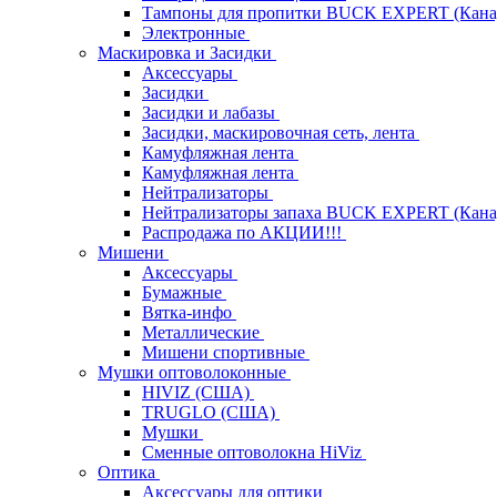
Тампоны для пропитки BUCK EXPERT (Кана
Электронные
Маскировка и Засидки
Аксессуары
Засидки
Засидки и лабазы
Засидки, маскировочная сеть, лента
Камуфляжная лента
Камуфляжная лента
Нейтрализаторы
Нейтрализаторы запаха BUCK EXPERT (Кана
Распродажа по АКЦИИ!!!
Мишени
Аксессуары
Бумажные
Вятка-инфо
Металлические
Мишени спортивные
Мушки оптоволоконные
HIVIZ (США)
TRUGLO (США)
Мушки
Сменные оптоволокна HiViz
Оптика
Аксессуары для оптики