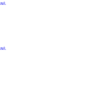
да)
да)