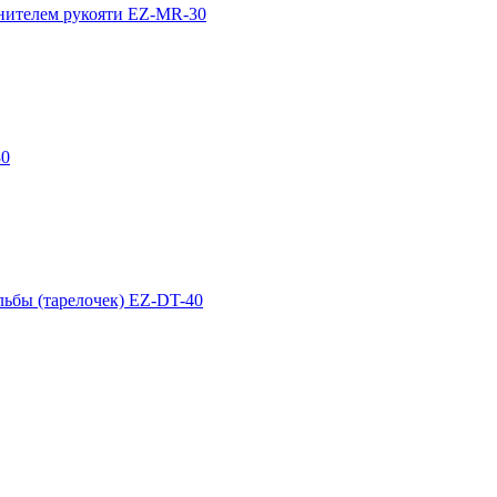
инителем рукояти EZ-MR-30
30
льбы (тарелочек) EZ-DT-40