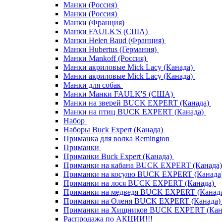
Манки (Россия)
Манки (Россия)
Манки (Франция)
Манки FAULK'S (США)
Манки Helen Baud (Франция)
Манки Hubertus (Германия)
Манки Mankoff (Россия)
Манки акриловые Mick Lacy (Канада)
Манки акриловые Mick Lacy (Канада)
Манки для собак
Манки Манки FAULK'S (США)
Манки на зверей BUCK EXPERT (Канада)
Манки на птиц BUCK EXPERT (Канада)
Набор
Наборы Buck Expert (Канада)
Приманка для волка Remington
Приманки
Приманки Buck Expert (Канада)
Приманки на кабана BUCK EXPERT (Канада
Приманки на косулю BUCK EXPERT (Канада
Приманки на лося BUCK EXPERT (Канада)
Приманки на медведя BUCK EXPERT (Канад
Приманки на Оленя BUCK EXPERT (Канада
Приманки на Хищников BUCK EXPERT (Кан
Распродажа по АКЦИИ!!!