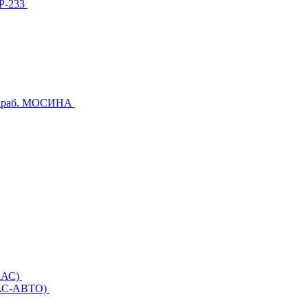
МР-233
Караб. МОСИНА
ЕКАС)
ЕКАС-АВТО)