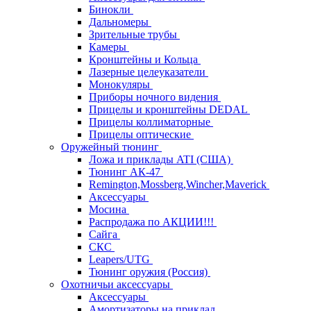
Бинокли
Дальномеры
Зрительные трубы
Камеры
Кронштейны и Кольца
Лазерные целеуказатели
Монокуляры
Приборы ночного видения
Прицелы и кронштейны DEDAL
Прицелы коллиматорные
Прицелы оптические
Оружейный тюнинг
Ложа и приклады ATI (США)
Тюнинг АК-47
Remington,Mossberg,Wincher,Maverick
Аксессуары
Мосина
Распродажа по АКЦИИ!!!
Сайга
СКС
Leapers/UTG
Тюнинг оружия (Россия)
Охотничьи аксессуары
Аксессуары
Амортизаторы на приклад