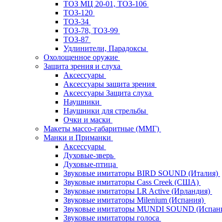
ТОЗ МЦ 20-01, ТОЗ-106
ТОЗ-120
ТОЗ-34
ТОЗ-78, ТОЗ-99
ТОЗ-87
Удлинители, Парадоксы
Охолощенное оружие
Защита зрения и слуха
Аксессуары
Аксессуары защита зрения
Аксессуары Защита слуха
Наушники
Наушники для стрельбы
Очки и маски
Макеты массо-габаритные (ММГ)
Манки и Приманки
Аксессуары
Духовые-зверь
Духовые-птица
Звуковые имитаторы BIRD SOUND (Италия)
Звуковые имитаторы Cass Creek (США)
Звуковые имитаторы LR Active (Ирландия)
Звуковые имитаторы Milenium (Испания)
Звуковые имитаторы MUNDI SOUND (Испан
Звуковые имитаторы голоса