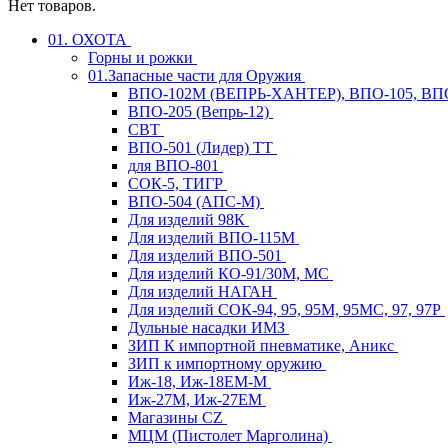
Нет товаров.
01. ОХОТА
Горны и рожки
01.Запасные части для Оружия
ВПО-102М (ВЕПРЬ-ХАНТЕР), ВПО-105, ВП
ВПО-205 (Вепрь-12)
СВТ
ВПО-501 (Лидер) ТТ
для ВПО-801
СОК-5, ТИГР
ВПО-504 (АПС-М)
Для изделий 98К
Для изделий ВПО-115М
Для изделий ВПО-501
Для изделий КО-91/30М, МС
Для изделий НАГАН
Для изделий СОК-94, 95, 95М, 95МС, 97, 97Р
Дульные насадки ИМЗ
ЗИП К импортной пневматике, Аникс
ЗИП к импортному оружию
Иж-18, Иж-18ЕМ-М
Иж-27М, Иж-27ЕМ
Магазины CZ
МЦМ (Пистолет Марголина)