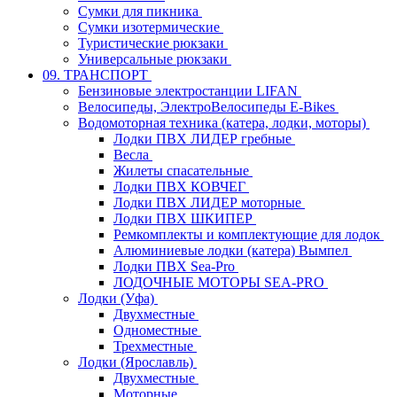
Сумки для пикника
Сумки изотермические
Туристические рюкзаки
Универсальные рюкзаки
09. ТРАНСПОРТ
Бензиновые электростанции LIFAN
Велосипеды, ЭлектроВелосипеды E-Bikes
Водомоторная техника (катера, лодки, моторы)
Лодки ПВХ ЛИДЕР гребные
Весла
Жилеты спасательные
Лодки ПВХ КОВЧЕГ
Лодки ПВХ ЛИДЕР моторные
Лодки ПВХ ШКИПЕР
Ремкомплекты и комплектующие для лодок
Алюминиевые лодки (катера) Вымпел
Лодки ПВХ Sea-Pro
ЛОДОЧНЫЕ МОТОРЫ SEA-PRO
Лодки (Уфа)
Двухместные
Одноместные
Трехместные
Лодки (Ярославль)
Двухместные
Моторные