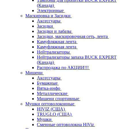
Тампоны для пропитки BUCK EXPERT
(Канада)
Электронные
Маскировка и Засидки
Аксессуары
Засидки
Засидки и лабазы
Засидки, маскировочная сеть, лента
Камуфляжная лента
Камуфляжная лента
Нейтрализаторы
Нейтрализаторы запаха BUCK EXPERT
(Канада)
Распродажа по АКЦИИ!!!
Мишени
Аксессуары
Бумажные
Вятка-инфо
Металлические
Мишени спортивные
Мушки оптоволоконные
HIVIZ (США)
TRUGLO (США)
Мушки
Сменные оптоволокна HiViz