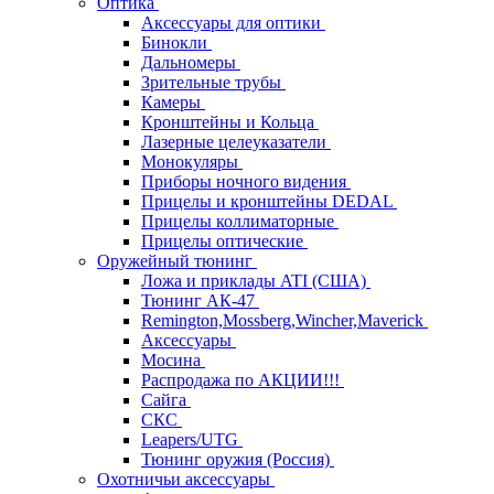
Оптика
Аксессуары для оптики
Бинокли
Дальномеры
Зрительные трубы
Камеры
Кронштейны и Кольца
Лазерные целеуказатели
Монокуляры
Приборы ночного видения
Прицелы и кронштейны DEDAL
Прицелы коллиматорные
Прицелы оптические
Оружейный тюнинг
Ложа и приклады ATI (США)
Тюнинг АК-47
Remington,Mossberg,Wincher,Maverick
Аксессуары
Мосина
Распродажа по АКЦИИ!!!
Сайга
СКС
Leapers/UTG
Тюнинг оружия (Россия)
Охотничьи аксессуары