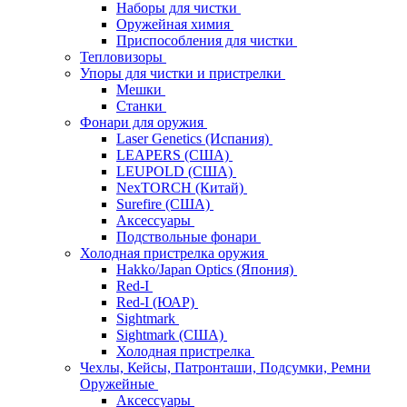
Наборы для чистки
Оружейная химия
Приспособления для чистки
Тепловизоры
Упоры для чистки и пристрелки
Мешки
Станки
Фонари для оружия
Laser Genetics (Испания)
LEAPERS (США)
LEUPOLD (США)
NexTORCH (Китай)
Surefire (США)
Аксессуары
Подствольные фонари
Холодная пристрелка оружия
Hakko/Japan Optics (Япония)
Red-I
Red-I (ЮАР)
Sightmark
Sightmark (США)
Холодная пристрелка
Чехлы, Кейсы, Патронташи, Подсумки, Ремни
Оружейные
Аксессуары