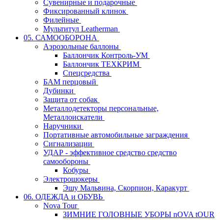
Сувенирные и подарочные
Фиксированный клинок
Филейные
Мультитул Leatherman
05. САМООБОРОНА
Аэрозольные баллоны
Баллончик Контроль-УМ
Баллончик ТЕХКРИМ
Спецсредства
БАМ перцовый
Дубинки
Защита от собак
Металлодетекторы персональные,
Металлоискатели
Наручники
Портативные автомобильные заграждения
Сигнализации
УДАР - эффективное средство средство
самообороны
Кобуры
Электрошокеры
Эшу Мальвина, Скорпион, Каракурт
06. ОДЕЖДА и ОБУВЬ
Nova Tour
ЗИМНИЕ ГОЛОВНЫЕ УБОРЫ nOVA tOUR