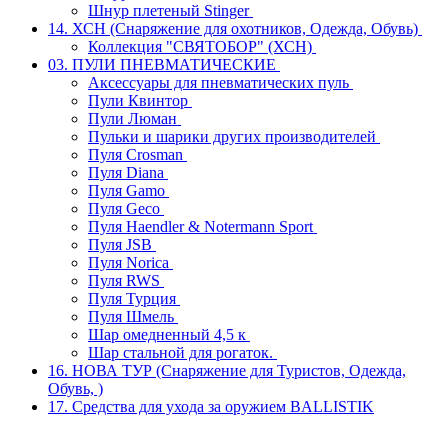
Шнур плетеный Stinger
14. ХСН (Снаряжение для охотников, Одежда, Обувь)
Коллекция "СВЯТОБОР" (ХСН)
03. ПУЛИ ПНЕВМАТИЧЕСКИЕ
Аксессуары для пневматических пуль
Пули Квинтор
Пули Люман
Пульки и шарики других производителей
Пуля Crosman
Пуля Diana
Пуля Gamo
Пуля Geco
Пуля Haendler & Notermann Sport
Пуля JSB
Пуля Norica
Пуля RWS
Пуля Турция
Пуля Шмель
Шар омедненный 4,5 к
Шар стальной для рогаток.
16. НОВА ТУР (Снаряжение для Туристов, Одежда,
Обувь, )
17. Средства для ухода за оружием BALLISTIK