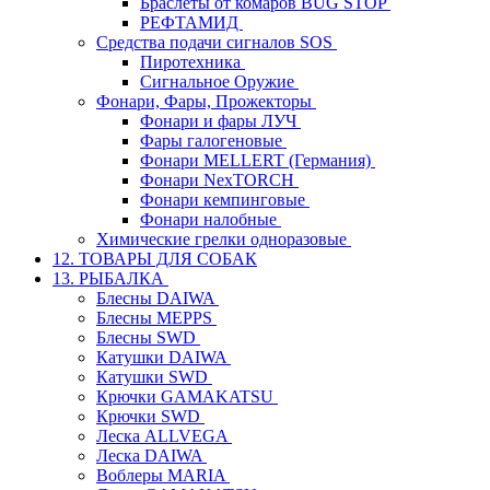
Браслеты от комаров BUG STOP
РЕФТАМИД
Средства подачи сигналов SOS
Пиротехника
Сигнальное Оружие
Фонари, Фары, Прожекторы
Фонари и фары ЛУЧ
Фары галогеновые
Фонари MELLERT (Германия)
Фонари NexTORCH
Фонари кемпинговые
Фонари налобные
Химические грелки одноразовые
12. ТОВАРЫ ДЛЯ СОБАК
13. РЫБАЛКА
Блесны DAIWA
Блесны MEPPS
Блесны SWD
Катушки DAIWA
Катушки SWD
Крючки GAMAKATSU
Крючки SWD
Леска ALLVEGA
Леска DAIWA
Воблеры MARIA