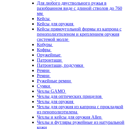
Для любого двуствольного ружья в
разобранном виде с длиной стволов до 760
мм
Кейсы
Кейсы для оружия
Кейсы прямоугольной формы из капрона с
пенополиэтиленом и креплением оружия
системой молле
Кобуры
Кофры
Оружейные
Патронташи
Патронташи, подсумки
Ремни
Ремни
Ружейные ремни
Сумки
Чехлы GAMO
Чехлы для оптических прицелов
Чехлы для оружия
Чехлы для оружия из капрона с прокладкой
из пенополиэтилена
Чехлы и кейсы для оружия Allen
Чехлы и футляры ружейные из натуральной
кожи