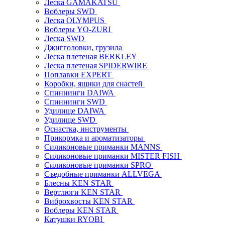
Леска GAMAKATSU
Воблеры SWD
Леска OLYMPUS
Воблеры YO-ZURI
Леска SWD
Джигголовки, грузила
Леска плетеная BERKLEY
Леска плетеная SPIDERWIRE
Поплавки EXPERT
Коробки, ящики для снастей
Спиннинги DAIWA
Спиннинги SWD
Удилище DAIWA
Удилище SWD
Оснастка, инструменты
Прикормка и ароматизаторы
Силиконовые приманки MANNS
Силиконовые приманки MISTER FISH
Силиконовые приманки SPRO
Съедобные приманки ALLVEGA
Блесны KEN STAR
Вертлюги KEN STAR
Виброхвосты KEN STAR
Воблеры KEN STAR
Катушки RYOBI