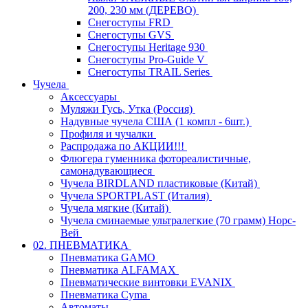
200, 230 мм (ДЕРЕВО)
Снегоступы FRD
Снегоступы GVS
Снегоступы Heritage 930
Снегоступы Pro-Guide V
Снегоступы TRAIL Series
Чучела
Аксессуары
Муляжи Гусь, Утка (Россия)
Надувные чучела США (1 компл - 6шт.)
Профиля и чучалки
Распродажа по АКЦИИ!!!
Флюгера гуменника фотореалистичные,
самонадувающиеся
Чучела BIRDLAND пластиковые (Китай)
Чучела SPORTPLAST (Италия)
Чучела мягкие (Китай)
Чучела сминаемые ультралегкие (70 грамм) Норс-
Вей
02. ПНЕВМАТИКА
Пневматика GAMO
Пневматика ALFAMAX
Пневматические винтовки EVANIX
Пневматика Cyma
Автоматы