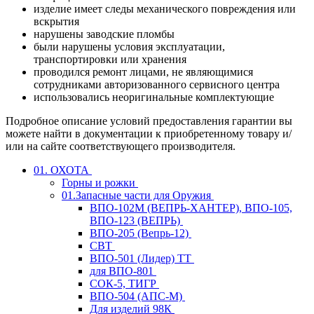
изделие имеет следы механического повреждения или
вскрытия
нарушены заводские пломбы
были нарушены условия эксплуатации,
транспортировки или хранения
проводился ремонт лицами, не являющимися
сотрудниками авторизованного сервисного центра
использовались неоригинальные комплектующие
Подробное описание условий предоставления гарантии вы
можете найти в документации к приобретенному товару и/
или на сайте соответствующего производителя.
01. ОХОТА
Горны и рожки
01.Запасные части для Оружия
ВПО-102М (ВЕПРЬ-ХАНТЕР), ВПО-105,
ВПО-123 (ВЕПРЬ)
ВПО-205 (Вепрь-12)
СВТ
ВПО-501 (Лидер) ТТ
для ВПО-801
СОК-5, ТИГР
ВПО-504 (АПС-М)
Для изделий 98К