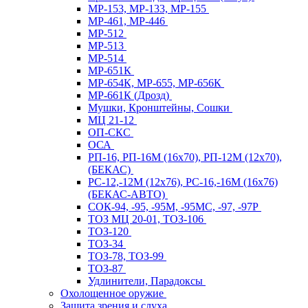
МР-153, МР-133, МР-155
МР-461, МР-446
МР-512
МР-513
МР-514
МР-651К
МР-654К, МР-655, МР-656К
МР-661К (Дрозд)
Мушки, Кронштейны, Сошки
МЦ 21-12
ОП-СКС
ОСА
РП-16, РП-16М (16х70), РП-12М (12х70),
(БЕКАС)
РС-12,-12М (12х76), РС-16,-16М (16х76)
(БЕКАС-АВТО)
СОК-94, -95, -95М, -95МС, -97, -97Р
ТОЗ МЦ 20-01, ТОЗ-106
ТОЗ-120
ТОЗ-34
ТОЗ-78, ТОЗ-99
ТОЗ-87
Удлинители, Парадоксы
Охолощенное оружие
Защита зрения и слуха