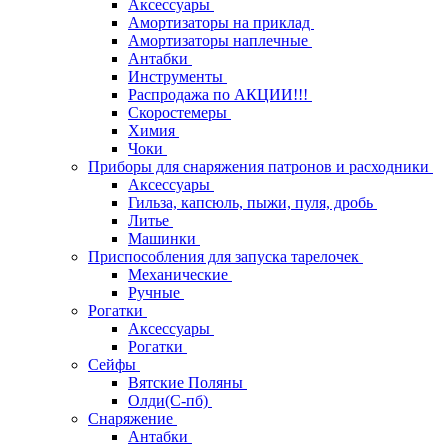
Аксессуары
Амортизаторы на приклад
Амортизаторы наплечные
Антабки
Инструменты
Распродажа по АКЦИИ!!!
Скоростемеры
Химия
Чоки
Приборы для снаряжения патронов и расходники
Аксессуары
Гильза, капсюль, пыжи, пуля, дробь
Литье
Машинки
Приспособления для запуска тарелочек
Механические
Ручные
Рогатки
Аксессуары
Рогатки
Сейфы
Вятские Поляны
Олди(С-пб)
Снаряжение
Антабки