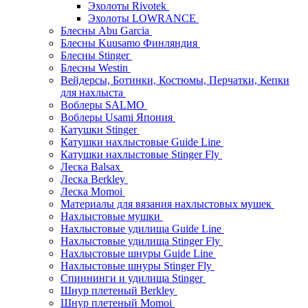
Эхолоты Rivotek
Эхолоты LOWRANCE
Блесны Abu Garcia
Блесны Kuusamo Финляндия
Блесны Stinger
Блесны Westin
Вейдерсы, Ботинки, Костюмы, Перчатки, Кепки
для нахлыста
Воблеры SALMO
Воблеры Usami Япония
Катушки Stinger
Катушки нахлыстовые Guide Line
Катушки нахлыстовые Stinger Fly
Леска Balsax
Леска Berkley
Леска Momoi
Материалы для вязания нахлыстовых мушек
Нахлыстовые мушки
Нахлыстовые удилища Guide Line
Нахлыстовые удилища Stinger Fly
Нахлыстовые шнуры Guide Line
Нахлыстовые шнуры Stinger Fly
Спиннинги и удилища Stinger
Шнур плетеный Berkley
Шнур плетеный Momoi