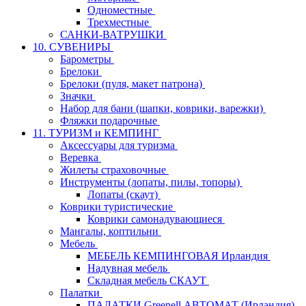
Одноместные
Трехместные
САНКИ-ВАТРУШКИ
10. СУВЕНИРЫ
Барометры
Брелоки
Брелоки (пуля, макет патрона)
Значки
Набор для бани (шапки, коврики, варежки)
Фляжки подарочные
11. ТУРИЗМ и КЕМПИНГ
Аксессуары для туризма
Веревка
Жилеты страховочные
Инструменты (лопаты, пилы, топоры)
Лопаты (скаут)
Коврики туристические
Коврики самонадувающиеся
Мангалы, коптильни
Мебель
МЕБЕЛЬ КЕМПИНГОВАЯ Ирландия
Надувная мебель
Складная мебель СКАУТ
Палатки
ПАЛАТКИ Greenell АВТОМАТ (Ирландия)