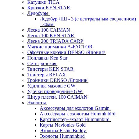
Катушки TICA
Крючки KEN STAR
Ледобуры
Ледобур ЛШ - 3 (с центральным сверлением)
130мм
Леска 100 CAIMAN
Леска 100 KEN STAR
Леска 200 TRIADA CARP
Мягкие приманки A-FACTOR
Офсетные крючки DENSO /Япония/
Поплавки Ken Star
Сеть финская
Твистеры KEN STAR
Твистеры RELAX
Тройники DENSO /Япония/
Удилища маховые GW
Удочки проводочные GW
Шнур плетен. 100 CAIMAN
Эхолоты
Аксессуары для эхолотов Garmin
Аксессуары к эхолотам Humminbird
Картплоттер+эхолот Humminbird
Карты Navionics Gold
Эхолоты Fishin'Buddy
Эхолоты Humminbird