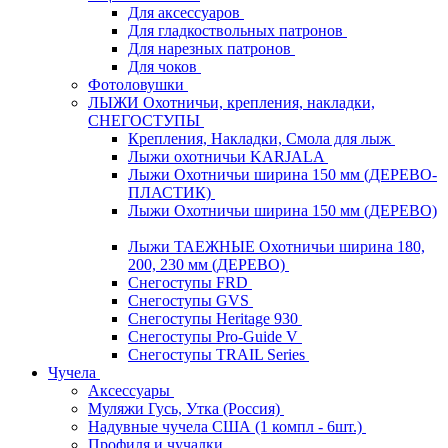
Для аксессуаров
Для гладкоствольных патронов
Для нарезных патронов
Для чоков
Фотоловушки
ЛЫЖИ Охотничьи, крепления, накладки,
СНЕГОСТУПЫ
Крепления, Накладки, Смола для лыж
Лыжи охотничьи KARJALA
Лыжи Охотничьи ширина 150 мм (ДЕРЕВО-
ПЛАСТИК)
Лыжи Охотничьи ширина 150 мм (ДЕРЕВО)
Лыжи ТАЕЖНЫЕ Охотничьи ширина 180,
200, 230 мм (ДЕРЕВО)
Снегоступы FRD
Снегоступы GVS
Снегоступы Heritage 930
Снегоступы Pro-Guide V
Снегоступы TRAIL Series
Чучела
Аксессуары
Муляжи Гусь, Утка (Россия)
Надувные чучела США (1 компл - 6шт.)
Профиля и чучалки