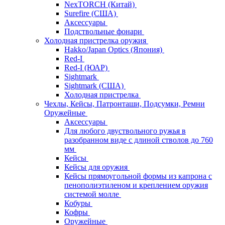
NexTORCH (Китай)
Surefire (США)
Аксессуары
Подствольные фонари
Холодная пристрелка оружия
Hakko/Japan Optics (Япония)
Red-I
Red-I (ЮАР)
Sightmark
Sightmark (США)
Холодная пристрелка
Чехлы, Кейсы, Патронташи, Подсумки, Ремни
Оружейные
Аксессуары
Для любого двуствольного ружья в
разобранном виде с длиной стволов до 760
мм
Кейсы
Кейсы для оружия
Кейсы прямоугольной формы из капрона с
пенополиэтиленом и креплением оружия
системой молле
Кобуры
Кофры
Оружейные