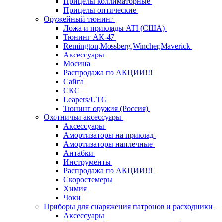
Прицелы коллиматорные
Прицелы оптические
Оружейный тюнинг
Ложа и приклады ATI (США)
Тюнинг АК-47
Remington,Mossberg,Wincher,Maverick
Аксессуары
Мосина
Распродажа по АКЦИИ!!!
Сайга
СКС
Leapers/UTG
Тюнинг оружия (Россия)
Охотничьи аксессуары
Аксессуары
Амортизаторы на приклад
Амортизаторы наплечные
Антабки
Инструменты
Распродажа по АКЦИИ!!!
Скоростемеры
Химия
Чоки
Приборы для снаряжения патронов и расходники
Аксессуары