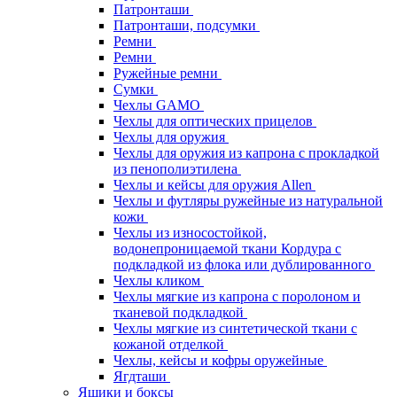
Патронташи
Патронташи, подсумки
Ремни
Ремни
Ружейные ремни
Сумки
Чехлы GAMO
Чехлы для оптических прицелов
Чехлы для оружия
Чехлы для оружия из капрона с прокладкой
из пенополиэтилена
Чехлы и кейсы для оружия Allen
Чехлы и футляры ружейные из натуральной
кожи
Чехлы из износостойкой,
водонепроницаемой ткани Кордура с
подкладкой из флока или дублированного
Чехлы кликом
Чехлы мягкие из капрона с поролоном и
тканевой подкладкой
Чехлы мягкие из синтетической ткани с
кожаной отделкой
Чехлы, кейсы и кофры оружейные
Ягдташи
Ящики и боксы