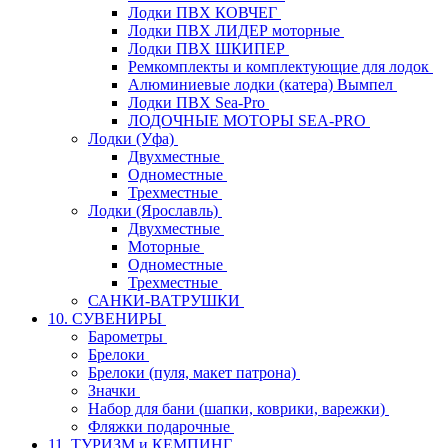
Лодки ПВХ КОВЧЕГ
Лодки ПВХ ЛИДЕР моторные
Лодки ПВХ ШКИПЕР
Ремкомплекты и комплектующие для лодок
Алюминиевые лодки (катера) Вымпел
Лодки ПВХ Sea-Pro
ЛОДОЧНЫЕ МОТОРЫ SEA-PRO
Лодки (Уфа)
Двухместные
Одноместные
Трехместные
Лодки (Ярославль)
Двухместные
Моторные
Одноместные
Трехместные
САНКИ-ВАТРУШКИ
10. СУВЕНИРЫ
Барометры
Брелоки
Брелоки (пуля, макет патрона)
Значки
Набор для бани (шапки, коврики, варежки)
Фляжки подарочные
11. ТУРИЗМ и КЕМПИНГ