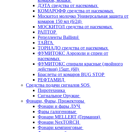
комаров, мошки
ДЭТА средства от насекомых
КОМАРОФФ средства от насекомых
Москитол молочко Универсальная защита от
комаров 150 мл (6/24)
МОСКИТОЛ средства от насекомых
РАПТОР
Репелленты Ballistol
ТАЙГА
ТОРНАДО средства от насекомых
ФУМИТОКС Аэрозоли и спреи от
насекомых
ФУМИТОКС спирали красные (двойного
действия) 15шт. (60)
Браслеты от комаров BUG STOP
РЕФТАМИД
Средства подачи сигналов SOS
Пиротехника
Сигнальное Оружие
Фонари, Фары, Прожекторы
Фонари и фары ЛУЧ
Фары галогеновые
Фонари MELLERT (Германия)
Фонари NexTORCH
Фонари кемпинговые