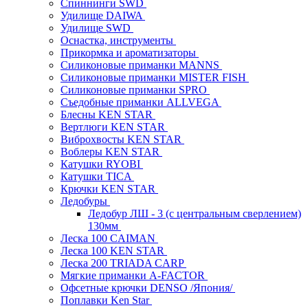
Спиннинги SWD
Удилище DAIWA
Удилище SWD
Оснастка, инструменты
Прикормка и ароматизаторы
Силиконовые приманки MANNS
Силиконовые приманки MISTER FISH
Силиконовые приманки SPRO
Съедобные приманки ALLVEGA
Блесны KEN STAR
Вертлюги KEN STAR
Виброхвосты KEN STAR
Воблеры KEN STAR
Катушки RYOBI
Катушки TICA
Крючки KEN STAR
Ледобуры
Ледобур ЛШ - 3 (с центральным сверлением)
130мм
Леска 100 CAIMAN
Леска 100 KEN STAR
Леска 200 TRIADA CARP
Мягкие приманки A-FACTOR
Офсетные крючки DENSO /Япония/
Поплавки Ken Star