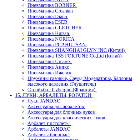
Пневматика BORNER
Пневматика Crosman
Пневматика Diana
Пневматика ESER
Пневматика GLETCHER
Пневматика Hutsan
Пневматика NORICA
Пневматика PCP HUTSAN
Пневматика SHANGHAI GLYN INC (Китай)
Пневматика TSS FORTUNE Co,Ltd (Китай)
Пневматика Umarex
Пневматика Аникс
Пневматика Ижевск
Пружины газовые, Саунд-Модераторы, Баллоны
высокого давления (Глушитель)
Страйкбол Cybergun (Франция)
15. ЛУКИ, АРБАЛЕТЫ, РОГАТКИ
Луки JANDAO
Аксессуары для арбалетов
Аксессуары для блочных луков
Аксессуары для классических луков
Арбалет-пистолеты
Арбалеты JANDAO
Арбалеты блочные