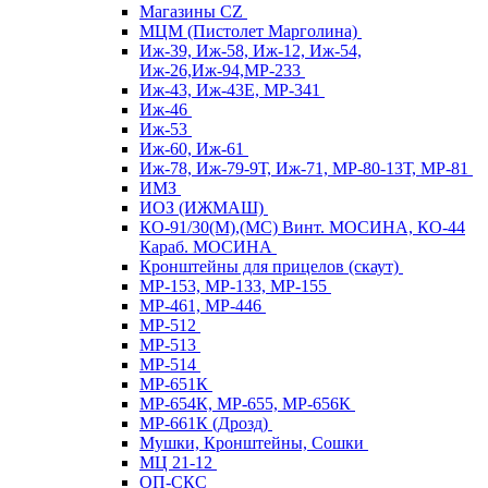
Магазины CZ
МЦМ (Пистолет Марголина)
Иж-39, Иж-58, Иж-12, Иж-54,
Иж-26,Иж-94,МР-233
Иж-43, Иж-43Е, МР-341
Иж-46
Иж-53
Иж-60, Иж-61
Иж-78, Иж-79-9Т, Иж-71, МР-80-13Т, МР-81
ИМЗ
ИОЗ (ИЖМАШ)
КО-91/30(М),(МС) Винт. МОСИНА, КО-44
Караб. МОСИНА
Кронштейны для прицелов (скаут)
МР-153, МР-133, МР-155
МР-461, МР-446
МР-512
МР-513
МР-514
МР-651К
МР-654К, МР-655, МР-656К
МР-661К (Дрозд)
Мушки, Кронштейны, Сошки
МЦ 21-12
ОП-СКС