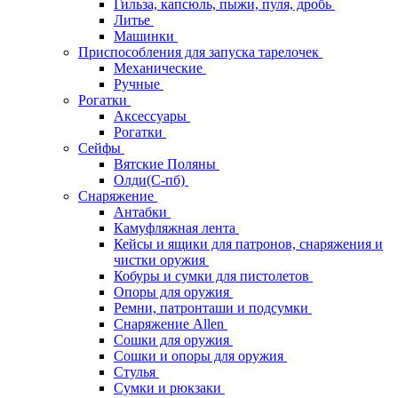
Гильза, капсюль, пыжи, пуля, дробь
Литье
Машинки
Приспособления для запуска тарелочек
Механические
Ручные
Рогатки
Аксессуары
Рогатки
Сейфы
Вятские Поляны
Олди(С-пб)
Снаряжение
Антабки
Камуфляжная лента
Кейсы и ящики для патронов, снаряжения и
чистки оружия
Кобуры и сумки для пистолетов
Опоры для оружия
Ремни, патронташи и подсумки
Снаряжение Allen
Сошки для оружия
Сошки и опоры для оружия
Стулья
Сумки и рюкзаки