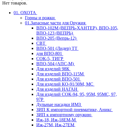
Нет товаров.
01. ОХОТА
Горны и рожки
01.Запасные части для Оружия
ВПО-102М (ВЕПРЬ-ХАНТЕР), ВПО-105,
ВПО-123 (ВЕПРЬ)
ВПО-205 (Вепрь-12)
СВТ
ВПО-501 (Лидер) ТТ
для ВПО-801
СОК-5, ТИГР
ВПО-504 (АПС-М)
Для изделий 98К
Для изделий ВПО-115М
Для изделий ВПО-501
Для изделий КО-91/30М, МС
Для изделий НАГАН
Для изделий СОК-94, 95, 95М, 95МС, 97,
97Р
Дульные насадки ИМЗ
ЗИП К импортной пневматике, Аникс
ЗИП к импортному оружию
Иж-18, Иж-18ЕМ-М
Иж-27М, Иж-27ЕМ