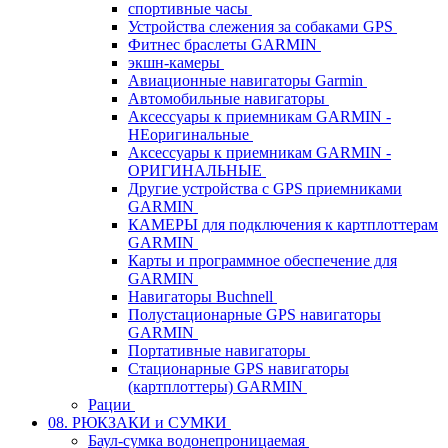
спортивные часы
Устройства слежения за собаками GPS
Фитнес браслеты GARMIN
экшн-камеры
Авиационные навигаторы Garmin
Автомобильные навигаторы
Аксессуары к приемникам GARMIN -
НЕоригинальные
Аксессуары к приемникам GARMIN -
ОРИГИНАЛЬНЫЕ
Другие устройства с GPS приемниками
GARMIN
КАМЕРЫ для подключения к картплоттерам
GARMIN
Карты и программное обеспечение для
GARMIN
Навигаторы Buchnell
Полустационарные GPS навигаторы
GARMIN
Портативные навигаторы
Стационарные GPS навигаторы
(картплоттеры) GARMIN
Рации
08. РЮКЗАКИ и СУМКИ
Баул-сумка водонепроницаемая