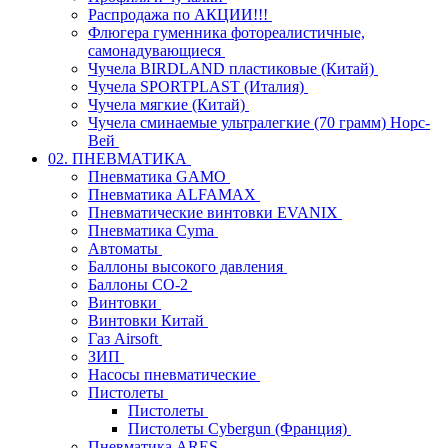
Распродажа по АКЦИИ!!!
Флюгера гуменника фотореалистичные,
самонадувающиеся
Чучела BIRDLAND пластиковые (Китай)
Чучела SPORTPLAST (Италия)
Чучела мягкие (Китай)
Чучела сминаемые ультралегкие (70 грамм) Норс-
Вей
02. ПНЕВМАТИКА
Пневматика GAMO
Пневматика ALFAMAX
Пневматические винтовки EVANIX
Пневматика Cyma
Автоматы
Баллоны высокого давления
Баллоны СО-2
Винтовки
Винтовки Китай
Газ Airsoft
ЗИП
Насосы пневматические
Пистолеты
Пистолеты
Пистолеты Cybergun (Франция)
Пневматика ARES