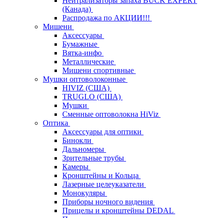
Нейтрализаторы запаха BUCK EXPERT
(Канада)
Распродажа по АКЦИИ!!!
Мишени
Аксессуары
Бумажные
Вятка-инфо
Металлические
Мишени спортивные
Мушки оптоволоконные
HIVIZ (США)
TRUGLO (США)
Мушки
Сменные оптоволокна HiViz
Оптика
Аксессуары для оптики
Бинокли
Дальномеры
Зрительные трубы
Камеры
Кронштейны и Кольца
Лазерные целеуказатели
Монокуляры
Приборы ночного видения
Прицелы и кронштейны DEDAL