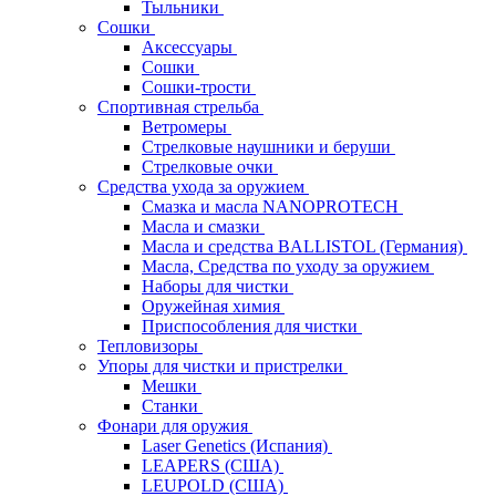
Тыльники
Сошки
Аксессуары
Сошки
Сошки-трости
Спортивная стрельба
Ветромеры
Стрелковые наушники и беруши
Стрелковые очки
Средства ухода за оружием
Смазка и масла NANOPROTECH
Масла и смазки
Масла и средства BALLISTOL (Германия)
Масла, Средства по уходу за оружием
Наборы для чистки
Оружейная химия
Приспособления для чистки
Тепловизоры
Упоры для чистки и пристрелки
Мешки
Станки
Фонари для оружия
Laser Genetics (Испания)
LEAPERS (США)
LEUPOLD (США)