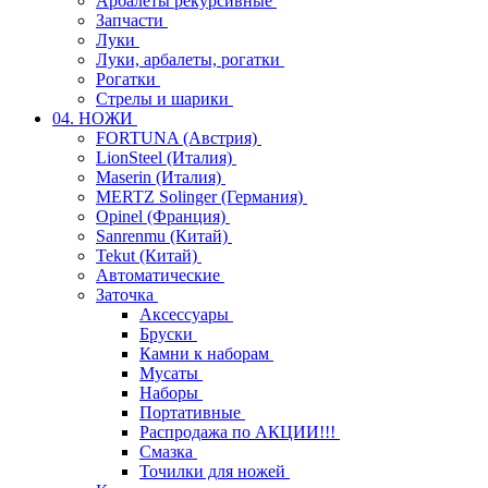
Арбалеты рекурсивные
Запчасти
Луки
Луки, арбалеты, рогатки
Рогатки
Стрелы и шарики
04. НОЖИ
FORTUNA (Австрия)
LionSteel (Италия)
Maserin (Италия)
MERTZ Solinger (Германия)
Opinel (Франция)
Sanrenmu (Китай)
Tekut (Китай)
Автоматические
Заточка
Аксессуары
Бруски
Камни к наборам
Мусаты
Наборы
Портативные
Распродажа по АКЦИИ!!!
Смазка
Точилки для ножей