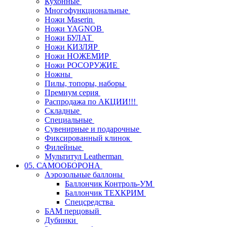
Кухонные
Многофункциональные
Ножи Maserin
Ножи YAGNOB
Ножи БУЛАТ
Ножи КИЗЛЯР
Ножи НОЖЕМИР
Ножи РОСОРУЖИЕ
Ножны
Пилы, топоры, наборы
Премиум серия
Распродажа по АКЦИИ!!!
Складные
Специальные
Сувенирные и подарочные
Фиксированный клинок
Филейные
Мультитул Leatherman
05. САМООБОРОНА
Аэрозольные баллоны
Баллончик Контроль-УМ
Баллончик ТЕХКРИМ
Спецсредства
БАМ перцовый
Дубинки