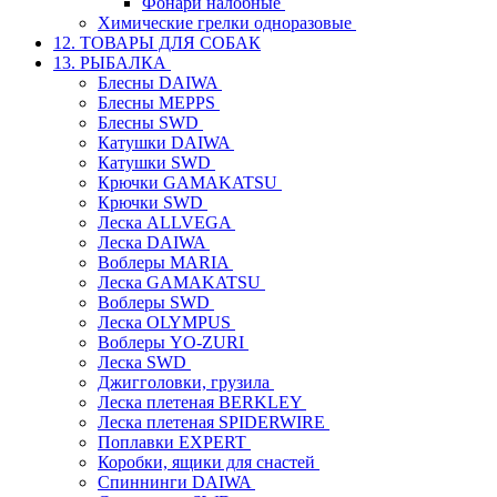
Фонари налобные
Химические грелки одноразовые
12. ТОВАРЫ ДЛЯ СОБАК
13. РЫБАЛКА
Блесны DAIWA
Блесны MEPPS
Блесны SWD
Катушки DAIWA
Катушки SWD
Крючки GAMAKATSU
Крючки SWD
Леска ALLVEGA
Леска DAIWA
Воблеры MARIA
Леска GAMAKATSU
Воблеры SWD
Леска OLYMPUS
Воблеры YO-ZURI
Леска SWD
Джигголовки, грузила
Леска плетеная BERKLEY
Леска плетеная SPIDERWIRE
Поплавки EXPERT
Коробки, ящики для снастей
Спиннинги DAIWA