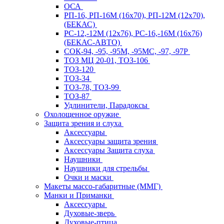
ОСА
РП-16, РП-16М (16х70), РП-12М (12х70),
(БЕКАС)
РС-12,-12М (12х76), РС-16,-16М (16х76)
(БЕКАС-АВТО)
СОК-94, -95, -95М, -95МС, -97, -97Р
ТОЗ МЦ 20-01, ТОЗ-106
ТОЗ-120
ТОЗ-34
ТОЗ-78, ТОЗ-99
ТОЗ-87
Удлинители, Парадоксы
Охолощенное оружие
Защита зрения и слуха
Аксессуары
Аксессуары защита зрения
Аксессуары Защита слуха
Наушники
Наушники для стрельбы
Очки и маски
Макеты массо-габаритные (ММГ)
Манки и Приманки
Аксессуары
Духовые-зверь
Духовые-птица