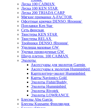
Леска 100 CAIMAN
Леска 100 KEN STAR
Леска 200 TRIADA CARP
Мягкие приманки A-FACTOR
Офсетные крючки DENSO /Япония/
Поплавки Ken Star
Сеть финская
Твистеры KEN STAR
Твистеры RELAX
Тройники DENSO /Япония/
Удилища маховые GW
Удочки проводочные GW
Шнур плетен. 100 CAIMAN
Эхолоты
Аксессуары для эхолотов Garmin
Аксессуары к эхолотам Humminbird
Картплоттер+эхолот Humminbird
Карты Navionics Gold
Эхолоты Fishin'Buddy
Эхолоты Humminbird
Эхолоты Rivotek
Эхолоты LOWRANCE
Блесны Abu Garcia
Блесны Kuusamo Финляндия