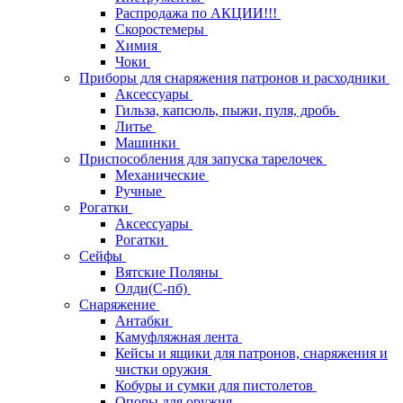
Распродажа по АКЦИИ!!!
Скоростемеры
Химия
Чоки
Приборы для снаряжения патронов и расходники
Аксессуары
Гильза, капсюль, пыжи, пуля, дробь
Литье
Машинки
Приспособления для запуска тарелочек
Механические
Ручные
Рогатки
Аксессуары
Рогатки
Сейфы
Вятские Поляны
Олди(С-пб)
Снаряжение
Антабки
Камуфляжная лента
Кейсы и ящики для патронов, снаряжения и
чистки оружия
Кобуры и сумки для пистолетов
Опоры для оружия