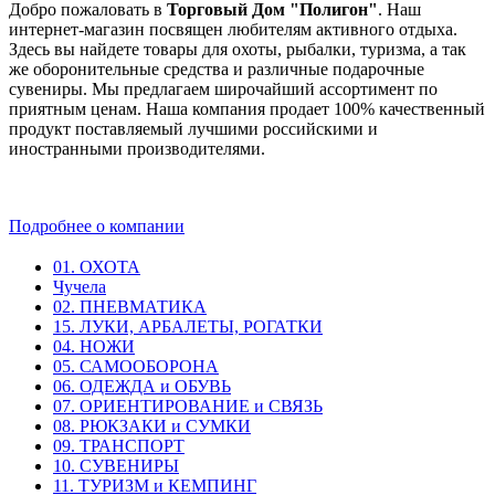
Добро пожаловать в
Торговый Дом "Полигон"
. Наш
интернет-магазин посвящен любителям активного отдыха.
Здесь вы найдете товары для охоты, рыбалки, туризма, а так
же оборонительные средства и различные подарочные
сувениры. Мы предлагаем широчайший ассортимент по
приятным ценам. Наша компания продает 100% качественный
продукт поставляемый лучшими российскими и
иностранными производителями.
Подробнее о компании
01. ОХОТА
Чучела
02. ПНЕВМАТИКА
15. ЛУКИ, АРБАЛЕТЫ, РОГАТКИ
04. НОЖИ
05. САМООБОРОНА
06. ОДЕЖДА и ОБУВЬ
07. ОРИЕНТИРОВАНИЕ и СВЯЗЬ
08. РЮКЗАКИ и СУМКИ
09. ТРАНСПОРТ
10. СУВЕНИРЫ
11. ТУРИЗМ и КЕМПИНГ