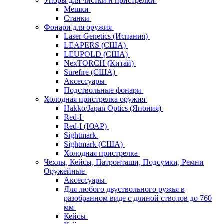
Упоры для чистки и пристрелки
Мешки
Станки
Фонари для оружия
Laser Genetics (Испания)
LEAPERS (США)
LEUPOLD (США)
NexTORCH (Китай)
Surefire (США)
Аксессуары
Подствольные фонари
Холодная пристрелка оружия
Hakko/Japan Optics (Япония)
Red-I
Red-I (ЮАР)
Sightmark
Sightmark (США)
Холодная пристрелка
Чехлы, Кейсы, Патронташи, Подсумки, Ремни
Оружейные
Аксессуары
Для любого двуствольного ружья в
разобранном виде с длиной стволов до 760
мм
Кейсы