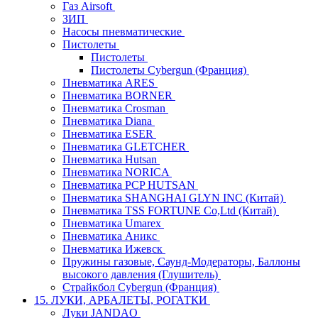
Газ Airsoft
ЗИП
Насосы пневматические
Пистолеты
Пистолеты
Пистолеты Cybergun (Франция)
Пневматика ARES
Пневматика BORNER
Пневматика Crosman
Пневматика Diana
Пневматика ESER
Пневматика GLETCHER
Пневматика Hutsan
Пневматика NORICA
Пневматика PCP HUTSAN
Пневматика SHANGHAI GLYN INC (Китай)
Пневматика TSS FORTUNE Co,Ltd (Китай)
Пневматика Umarex
Пневматика Аникс
Пневматика Ижевск
Пружины газовые, Саунд-Модераторы, Баллоны
высокого давления (Глушитель)
Страйкбол Cybergun (Франция)
15. ЛУКИ, АРБАЛЕТЫ, РОГАТКИ
Луки JANDAO