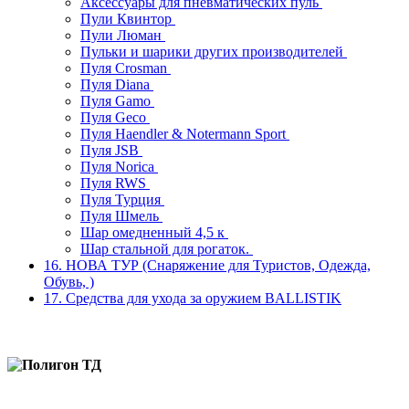
Аксессуары для пневматических пуль
Пули Квинтор
Пули Люман
Пульки и шарики других производителей
Пуля Crosman
Пуля Diana
Пуля Gamo
Пуля Geco
Пуля Haendler & Notermann Sport
Пуля JSB
Пуля Norica
Пуля RWS
Пуля Турция
Пуля Шмель
Шар омедненный 4,5 к
Шар стальной для рогаток.
16. НОВА ТУР (Снаряжение для Туристов, Одежда,
Обувь, )
17. Средства для ухода за оружием BALLISTIK