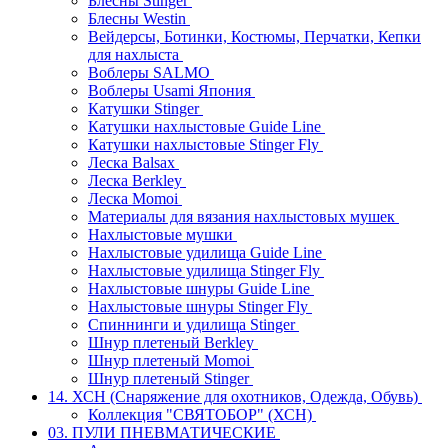
Блесны Stinger
Блесны Westin
Вейдерсы, Ботинки, Костюмы, Перчатки, Кепки
для нахлыста
Воблеры SALMO
Воблеры Usami Япония
Катушки Stinger
Катушки нахлыстовые Guide Line
Катушки нахлыстовые Stinger Fly
Леска Balsax
Леска Berkley
Леска Momoi
Материалы для вязания нахлыстовых мушек
Нахлыстовые мушки
Нахлыстовые удилища Guide Line
Нахлыстовые удилища Stinger Fly
Нахлыстовые шнуры Guide Line
Нахлыстовые шнуры Stinger Fly
Спиннинги и удилища Stinger
Шнур плетеный Berkley
Шнур плетеный Momoi
Шнур плетеный Stinger
14. ХСН (Снаряжение для охотников, Одежда, Обувь)
Коллекция "СВЯТОБОР" (ХСН)
03. ПУЛИ ПНЕВМАТИЧЕСКИЕ