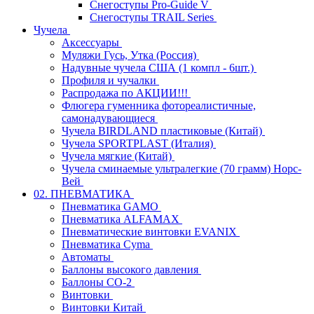
Снегоступы Pro-Guide V
Снегоступы TRAIL Series
Чучела
Аксессуары
Муляжи Гусь, Утка (Россия)
Надувные чучела США (1 компл - 6шт.)
Профиля и чучалки
Распродажа по АКЦИИ!!!
Флюгера гуменника фотореалистичные,
самонадувающиеся
Чучела BIRDLAND пластиковые (Китай)
Чучела SPORTPLAST (Италия)
Чучела мягкие (Китай)
Чучела сминаемые ультралегкие (70 грамм) Норс-
Вей
02. ПНЕВМАТИКА
Пневматика GAMO
Пневматика ALFAMAX
Пневматические винтовки EVANIX
Пневматика Cyma
Автоматы
Баллоны высокого давления
Баллоны СО-2
Винтовки
Винтовки Китай