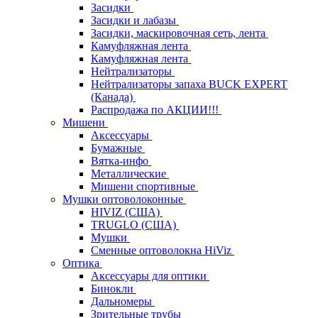
Засидки
Засидки и лабазы
Засидки, маскировочная сеть, лента
Камуфляжная лента
Камуфляжная лента
Нейтрализаторы
Нейтрализаторы запаха BUCK EXPERT
(Канада)
Распродажа по АКЦИИ!!!
Мишени
Аксессуары
Бумажные
Вятка-инфо
Металлические
Мишени спортивные
Мушки оптоволоконные
HIVIZ (США)
TRUGLO (США)
Мушки
Сменные оптоволокна HiViz
Оптика
Аксессуары для оптики
Бинокли
Дальномеры
Зрительные трубы