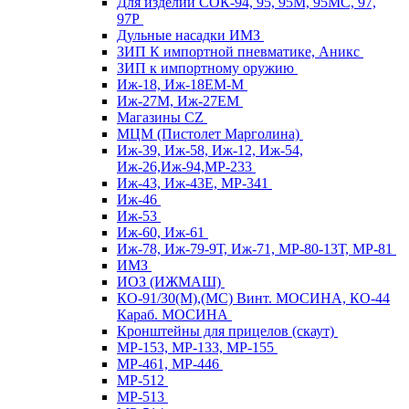
Для изделий СОК-94, 95, 95М, 95МС, 97,
97Р
Дульные насадки ИМЗ
ЗИП К импортной пневматике, Аникс
ЗИП к импортному оружию
Иж-18, Иж-18ЕМ-М
Иж-27М, Иж-27ЕМ
Магазины CZ
МЦМ (Пистолет Марголина)
Иж-39, Иж-58, Иж-12, Иж-54,
Иж-26,Иж-94,МР-233
Иж-43, Иж-43Е, МР-341
Иж-46
Иж-53
Иж-60, Иж-61
Иж-78, Иж-79-9Т, Иж-71, МР-80-13Т, МР-81
ИМЗ
ИОЗ (ИЖМАШ)
КО-91/30(М),(МС) Винт. МОСИНА, КО-44
Караб. МОСИНА
Кронштейны для прицелов (скаут)
МР-153, МР-133, МР-155
МР-461, МР-446
МР-512
МР-513