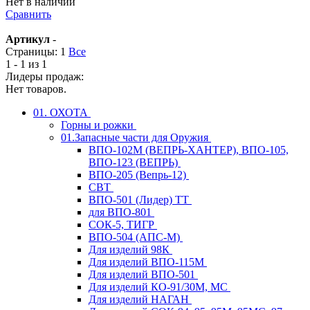
Нет в наличии
Сравнить
Артикул
-
Страницы:
1
Все
1 - 1 из 1
Лидеры продаж:
Нет товаров.
01. ОХОТА
Горны и рожки
01.Запасные части для Оружия
ВПО-102М (ВЕПРЬ-ХАНТЕР), ВПО-105,
ВПО-123 (ВЕПРЬ)
ВПО-205 (Вепрь-12)
СВТ
ВПО-501 (Лидер) ТТ
для ВПО-801
СОК-5, ТИГР
ВПО-504 (АПС-М)
Для изделий 98К
Для изделий ВПО-115М
Для изделий ВПО-501
Для изделий КО-91/30М, МС
Для изделий НАГАН