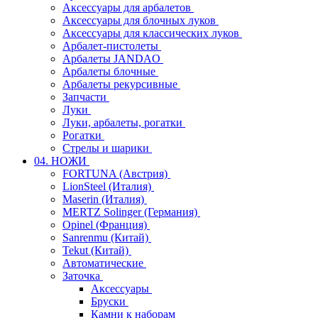
Аксессуары для арбалетов
Аксессуары для блочных луков
Аксессуары для классических луков
Арбалет-пистолеты
Арбалеты JANDAO
Арбалеты блочные
Арбалеты рекурсивные
Запчасти
Луки
Луки, арбалеты, рогатки
Рогатки
Стрелы и шарики
04. НОЖИ
FORTUNA (Австрия)
LionSteel (Италия)
Maserin (Италия)
MERTZ Solinger (Германия)
Opinel (Франция)
Sanrenmu (Китай)
Tekut (Китай)
Автоматические
Заточка
Аксессуары
Бруски
Камни к наборам