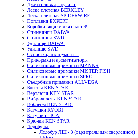
Джигголовки, грузила
Леска плетеная BERKLEY
Леска плетеная SPIDERWIRE
Поплавки EXPERT
Коробки, ящики для снастей
Спиннинги DAIWA
Спиннинги SWD
Удилище DAIWA
Удилище SWD
Оснастка, инструменты
Прикормка и ароматизаторы
Силиконовые приманки MANNS
Силиконовые приманки MISTER FISH
Силиконовые приманки SPRO
Съедобные приманки ALLVEGA
Блесны KEN STAR
Вертлюги KEN STAR
Виброхвосты KEN STAR
Воблеры KEN STAR
Катушки RYOBI
Катушки TICA
Крючки KEN STAR
Ледобуры
Ледобур ЛШ - 3 (с центральным сверлением)
130мм