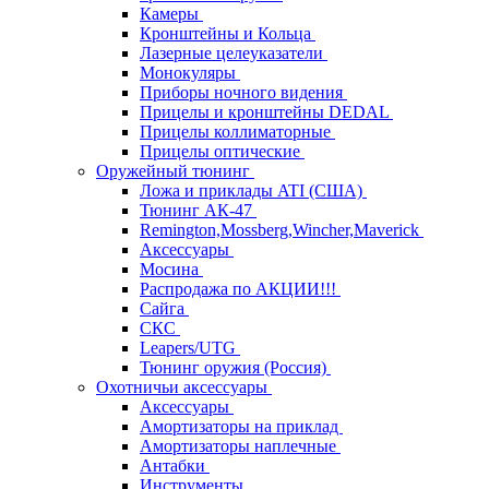
Камеры
Кронштейны и Кольца
Лазерные целеуказатели
Монокуляры
Приборы ночного видения
Прицелы и кронштейны DEDAL
Прицелы коллиматорные
Прицелы оптические
Оружейный тюнинг
Ложа и приклады ATI (США)
Тюнинг АК-47
Remington,Mossberg,Wincher,Maverick
Аксессуары
Мосина
Распродажа по АКЦИИ!!!
Сайга
СКС
Leapers/UTG
Тюнинг оружия (Россия)
Охотничьи аксессуары
Аксессуары
Амортизаторы на приклад
Амортизаторы наплечные
Антабки
Инструменты