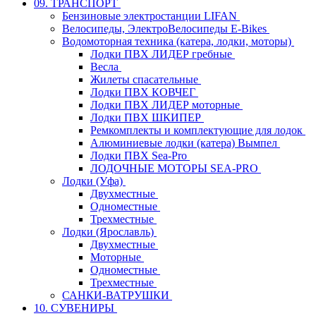
09. ТРАНСПОРТ
Бензиновые электростанции LIFAN
Велосипеды, ЭлектроВелосипеды E-Bikes
Водомоторная техника (катера, лодки, моторы)
Лодки ПВХ ЛИДЕР гребные
Весла
Жилеты спасательные
Лодки ПВХ КОВЧЕГ
Лодки ПВХ ЛИДЕР моторные
Лодки ПВХ ШКИПЕР
Ремкомплекты и комплектующие для лодок
Алюминиевые лодки (катера) Вымпел
Лодки ПВХ Sea-Pro
ЛОДОЧНЫЕ МОТОРЫ SEA-PRO
Лодки (Уфа)
Двухместные
Одноместные
Трехместные
Лодки (Ярославль)
Двухместные
Моторные
Одноместные
Трехместные
САНКИ-ВАТРУШКИ
10. СУВЕНИРЫ