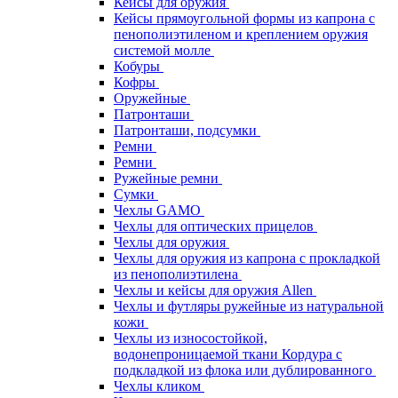
Кейсы для оружия
Кейсы прямоугольной формы из капрона с
пенополиэтиленом и креплением оружия
системой молле
Кобуры
Кофры
Оружейные
Патронташи
Патронташи, подсумки
Ремни
Ремни
Ружейные ремни
Сумки
Чехлы GAMO
Чехлы для оптических прицелов
Чехлы для оружия
Чехлы для оружия из капрона с прокладкой
из пенополиэтилена
Чехлы и кейсы для оружия Allen
Чехлы и футляры ружейные из натуральной
кожи
Чехлы из износостойкой,
водонепроницаемой ткани Кордура с
подкладкой из флока или дублированного
Чехлы кликом