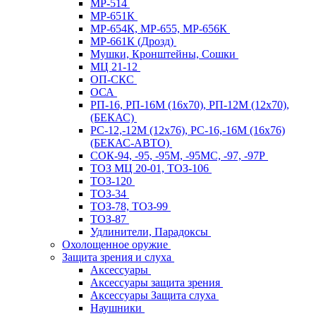
МР-514
МР-651К
МР-654К, МР-655, МР-656К
МР-661К (Дрозд)
Мушки, Кронштейны, Сошки
МЦ 21-12
ОП-СКС
ОСА
РП-16, РП-16М (16х70), РП-12М (12х70),
(БЕКАС)
РС-12,-12М (12х76), РС-16,-16М (16х76)
(БЕКАС-АВТО)
СОК-94, -95, -95М, -95МС, -97, -97Р
ТОЗ МЦ 20-01, ТОЗ-106
ТОЗ-120
ТОЗ-34
ТОЗ-78, ТОЗ-99
ТОЗ-87
Удлинители, Парадоксы
Охолощенное оружие
Защита зрения и слуха
Аксессуары
Аксессуары защита зрения
Аксессуары Защита слуха
Наушники