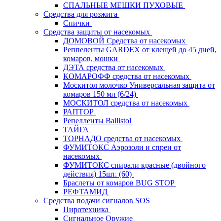
СПАЛЬНЫЕ МЕШКИ ПУХОВЫЕ
Средства для розжига
Спички
Средства защиты от насекомых
ДОМОВОЙ Средства от насекомых
Реппеленты GARDEX от клещей до 45 дней,
комаров, мошки
ДЭТА средства от насекомых
КОМАРОФФ средства от насекомых
Москитол молочко Универсальная защита от
комаров 150 мл (6/24)
МОСКИТОЛ средства от насекомых
РАПТОР
Репелленты Ballistol
ТАЙГА
ТОРНАДО средства от насекомых
ФУМИТОКС Аэрозоли и спреи от
насекомых
ФУМИТОКС спирали красные (двойного
действия) 15шт. (60)
Браслеты от комаров BUG STOP
РЕФТАМИД
Средства подачи сигналов SOS
Пиротехника
Сигнальное Оружие