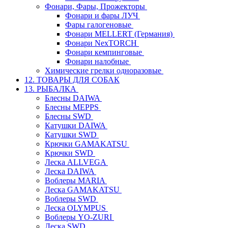
Фонари, Фары, Прожекторы
Фонари и фары ЛУЧ
Фары галогеновые
Фонари MELLERT (Германия)
Фонари NexTORCH
Фонари кемпинговые
Фонари налобные
Химические грелки одноразовые
12. ТОВАРЫ ДЛЯ СОБАК
13. РЫБАЛКА
Блесны DAIWA
Блесны MEPPS
Блесны SWD
Катушки DAIWA
Катушки SWD
Крючки GAMAKATSU
Крючки SWD
Леска ALLVEGA
Леска DAIWA
Воблеры MARIA
Леска GAMAKATSU
Воблеры SWD
Леска OLYMPUS
Воблеры YO-ZURI
Леска SWD