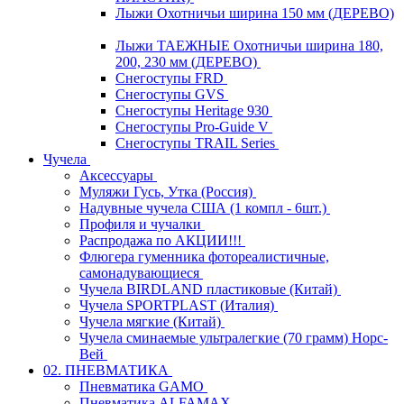
Лыжи Охотничьи ширина 150 мм (ДЕРЕВО)
Лыжи ТАЕЖНЫЕ Охотничьи ширина 180,
200, 230 мм (ДЕРЕВО)
Снегоступы FRD
Снегоступы GVS
Снегоступы Heritage 930
Снегоступы Pro-Guide V
Снегоступы TRAIL Series
Чучела
Аксессуары
Муляжи Гусь, Утка (Россия)
Надувные чучела США (1 компл - 6шт.)
Профиля и чучалки
Распродажа по АКЦИИ!!!
Флюгера гуменника фотореалистичные,
самонадувающиеся
Чучела BIRDLAND пластиковые (Китай)
Чучела SPORTPLAST (Италия)
Чучела мягкие (Китай)
Чучела сминаемые ультралегкие (70 грамм) Норс-
Вей
02. ПНЕВМАТИКА
Пневматика GAMO
Пневматика ALFAMAX