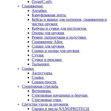
Олди(С-пб)
Снаряжение
Антабки
Камуфляжная лента
Кейсы и ящики для патронов, снаряжения и
чистки оружия
Кобуры и сумки для пистолетов
Опоры для оружия
Ремни, патронташи и подсумки
Снаряжение Allen
Сошки для оружия
Сошки и опоры для оружия
Стулья
Сумки и рюкзаки
Тыльники
Сошки
Аксессуары
Сошки
Сошки-трости
Спортивная стрельба
Ветромеры
Стрелковые наушники и беруши
Стрелковые очки
Средства ухода за оружием
Смазка и масла NANOPROTECH