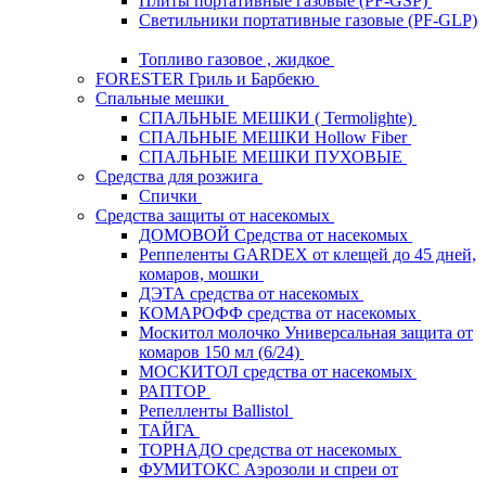
Плиты портативные газовые (PF-GSP)
Светильники портативные газовые (PF-GLP)
Топливо газовое , жидкое
FORESTER Гриль и Барбекю
Спальные мешки
СПАЛЬНЫЕ МЕШКИ ( Termolighte)
СПАЛЬНЫЕ МЕШКИ Hollow Fiber
СПАЛЬНЫЕ МЕШКИ ПУХОВЫЕ
Средства для розжига
Спички
Средства защиты от насекомых
ДОМОВОЙ Средства от насекомых
Реппеленты GARDEX от клещей до 45 дней,
комаров, мошки
ДЭТА средства от насекомых
КОМАРОФФ средства от насекомых
Москитол молочко Универсальная защита от
комаров 150 мл (6/24)
МОСКИТОЛ средства от насекомых
РАПТОР
Репелленты Ballistol
ТАЙГА
ТОРНАДО средства от насекомых
ФУМИТОКС Аэрозоли и спреи от