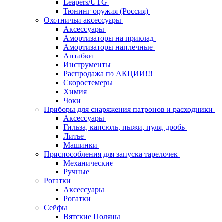
Leapers/UTG
Тюнинг оружия (Россия)
Охотничьи аксессуары
Аксессуары
Амортизаторы на приклад
Амортизаторы наплечные
Антабки
Инструменты
Распродажа по АКЦИИ!!!
Скоростемеры
Химия
Чоки
Приборы для снаряжения патронов и расходники
Аксессуары
Гильза, капсюль, пыжи, пуля, дробь
Литье
Машинки
Приспособления для запуска тарелочек
Механические
Ручные
Рогатки
Аксессуары
Рогатки
Сейфы
Вятские Поляны