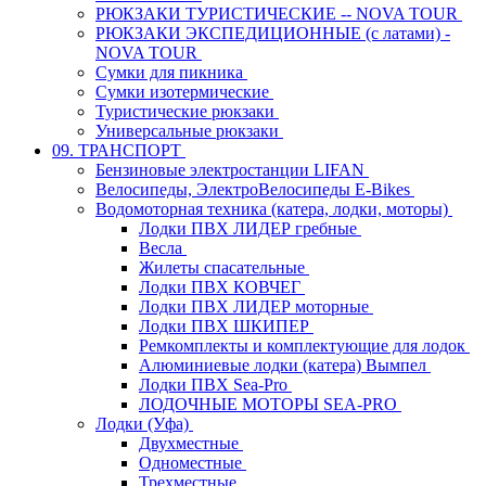
РЮКЗАКИ ТУРИСТИЧЕСКИЕ -- NOVA TOUR
РЮКЗАКИ ЭКСПЕДИЦИОННЫЕ (с латами) -
NOVA TOUR
Сумки для пикника
Сумки изотермические
Туристические рюкзаки
Универсальные рюкзаки
09. ТРАНСПОРТ
Бензиновые электростанции LIFAN
Велосипеды, ЭлектроВелосипеды E-Bikes
Водомоторная техника (катера, лодки, моторы)
Лодки ПВХ ЛИДЕР гребные
Весла
Жилеты спасательные
Лодки ПВХ КОВЧЕГ
Лодки ПВХ ЛИДЕР моторные
Лодки ПВХ ШКИПЕР
Ремкомплекты и комплектующие для лодок
Алюминиевые лодки (катера) Вымпел
Лодки ПВХ Sea-Pro
ЛОДОЧНЫЕ МОТОРЫ SEA-PRO
Лодки (Уфа)
Двухместные
Одноместные
Трехместные