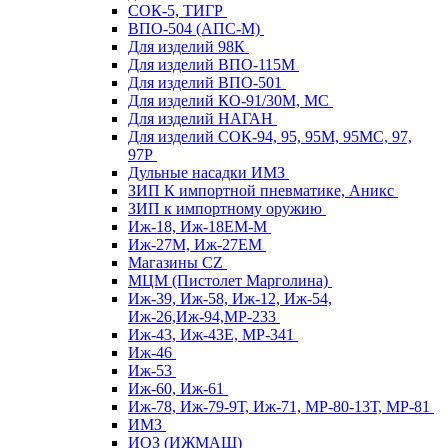
СОК-5, ТИГР
ВПО-504 (АПС-М)
Для изделий 98К
Для изделий ВПО-115М
Для изделий ВПО-501
Для изделий КО-91/30М, МС
Для изделий НАГАН
Для изделий СОК-94, 95, 95М, 95МС, 97,
97Р
Дульные насадки ИМЗ
ЗИП К импортной пневматике, Аникс
ЗИП к импортному оружию
Иж-18, Иж-18ЕМ-М
Иж-27М, Иж-27ЕМ
Магазины CZ
МЦМ (Пистолет Марголина)
Иж-39, Иж-58, Иж-12, Иж-54,
Иж-26,Иж-94,МР-233
Иж-43, Иж-43Е, МР-341
Иж-46
Иж-53
Иж-60, Иж-61
Иж-78, Иж-79-9Т, Иж-71, МР-80-13Т, МР-81
ИМЗ
ИОЗ (ИЖМАШ)