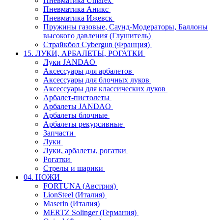
Пневматика Umarex
Пневматика Аникс
Пневматика Ижевск
Пружины газовые, Саунд-Модераторы, Баллоны
высокого давления (Глушитель)
Страйкбол Cybergun (Франция)
15. ЛУКИ, АРБАЛЕТЫ, РОГАТКИ
Луки JANDAO
Аксессуары для арбалетов
Аксессуары для блочных луков
Аксессуары для классических луков
Арбалет-пистолеты
Арбалеты JANDAO
Арбалеты блочные
Арбалеты рекурсивные
Запчасти
Луки
Луки, арбалеты, рогатки
Рогатки
Стрелы и шарики
04. НОЖИ
FORTUNA (Австрия)
LionSteel (Италия)
Maserin (Италия)
MERTZ Solinger (Германия)