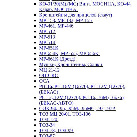
КО-91/30(М),(МС) Винт. МОСИНА, КО-44
Караб. МОСИНА
Кронштейны для прицелов (скаут)
МР-153, МР-133, МР-155
МР-461, МР-446
МР-512
МР-513
МР-514
МР-651К
МР-654К, МР-655, МР-656К
МР-661К (Дрозд)
Мушки, Кронштейны, Сошки
МЦ 21-12
ОП-СКС
ОСА
РП-16, РП-16М (16х70), РП-12М (12х70),
(БЕКАС)
РС-12,-12М (12х76), РС-16,-16М (16х76)
(БЕКАС-АВТО)
СОК-94, -95, -95М, -95МС, -97, -97Р
ТОЗ МЦ 20-01, ТОЗ-106
ТОЗ-120
ТОЗ-34
ТОЗ-78, ТОЗ-99
ТОЗ-87