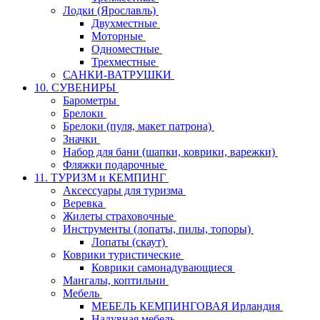
Лодки (Ярославль)
Двухместные
Моторные
Одноместные
Трехместные
САНКИ-ВАТРУШКИ
10. СУВЕНИРЫ
Барометры
Брелоки
Брелоки (пуля, макет патрона)
Значки
Набор для бани (шапки, коврики, варежки)
Фляжки подарочные
11. ТУРИЗМ и КЕМПИНГ
Аксессуары для туризма
Веревка
Жилеты страховочные
Инструменты (лопаты, пилы, топоры)
Лопаты (скаут)
Коврики туристические
Коврики самонадувающиеся
Мангалы, коптильни
Мебель
МЕБЕЛЬ КЕМПИНГОВАЯ Ирландия
Надувная мебель