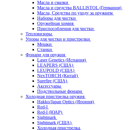
Масла и смазки
Масла и средства BALLISTOL (Германия)
Масла, Средства по уходу за оружием
Наборы для чистки
Оружейная химия
Приспособления для чистки
Тепловизоры
Упоры для чистки и пристрелки
Мешки
Станки
Фонари для оружия
Laser Genetics (Испания)
LEAPERS (США)
LEUPOLD (США)
NexTORCH (Китай)
Surefire (США)
Аксессуары
Подствольные фонари
Холодная пристрелка оружия
Hakko/Japan Optics (Япония)
Red-I
Red-I (ЮАР)
Sightmark
Sightmark (США)
Холодная пристрелка