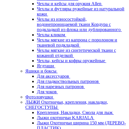
Чехлы и кейсы для оружия Allen
Чехлы и футляры ружейные из натуральной
кожи
Чехлы из износостойкой,
водонепроницаемой ткани Кордура с
подкладкой из флока или дублированного
Чехлы кликом
Чехлы мягкие из капрона с поролоном и
тканевой подкладкой
Чехлы мягкие из синтетической ткани с
кожаной отделкой
Чехлы, кейсы и кофры оружейные
Ягдташи
Ящики и боксы
Для аксессуаров
Для гладкоствольных патронов
Для нарезных патронов
Для чоков
Фотоловушки
ЛЫЖИ Охотничьи, крепления, накладки,
СНЕГОСТУПЫ
Крепления, Накладки, Смола для лыж
Лыжи охотничьи KARJALA
Лыжи Охотничьи ширина 150 мм (ДЕРЕВО-
ПЛАСТИК)