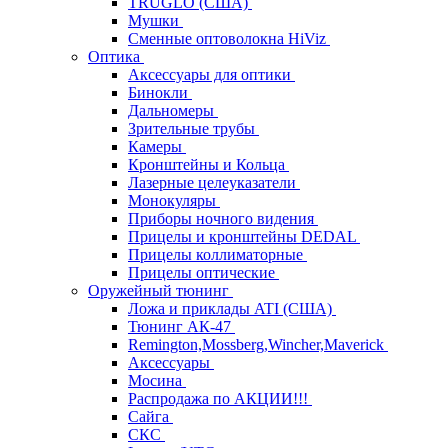
TRUGLO (США)
Мушки
Сменные оптоволокна HiViz
Оптика
Аксессуары для оптики
Бинокли
Дальномеры
Зрительные трубы
Камеры
Кронштейны и Кольца
Лазерные целеуказатели
Монокуляры
Приборы ночного видения
Прицелы и кронштейны DEDAL
Прицелы коллиматорные
Прицелы оптические
Оружейный тюнинг
Ложа и приклады ATI (США)
Тюнинг АК-47
Remington,Mossberg,Wincher,Maverick
Аксессуары
Мосина
Распродажа по АКЦИИ!!!
Сайга
СКС