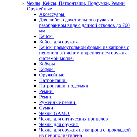
Чехлы, Кейсы, Патронташи, Подсумки, Ремни
Оружейные
Аксессуары
Для любого двуствольного ружья в
разобранном виде с длиной стволов до 760
мм
Кейсы
Кейсы для оружия
Кейсы прямоугольной формы из капрона с
пенополиэтиленом и креплением оружия
системой молле
Кобуры
Кофры
Оружейные
Патронташи
Патронташи, подсумки
Ремни
Ремни
Ружейные ремни
Сумки
Чехлы GAMO
Чехлы для оптических прицелов
Чехлы для оружия
Чехлы для оружия из капрона с прокладкой
из пенополиэтилена