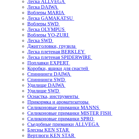
Леска ALLVEGA
Леска DAIWA
Воблеры MARIA
Леска GAMAKATSU
Воблеры SWD
Леска OLYMPUS
Воблеры YO-ZURI
Леска SWD
Джигголовки, грузила
Леска плетеная BERKLEY
Леска плетеная SPIDERWIRE
Поплавки EXPERT
Коробки, ящики для снастей
Спиннинги DAIWA
Спиннинги SWD
Удилище DAIWA
Удилище SWD
Оснастка, инструменты
Прикормка и ароматизаторы
Силиконовые приманки MANNS
Силиконовые приманки MISTER FISH
Силиконовые приманки SPRO
Съедобные приманки ALLVEGA
Блесны KEN STAR
Вертлюги KEN STAR