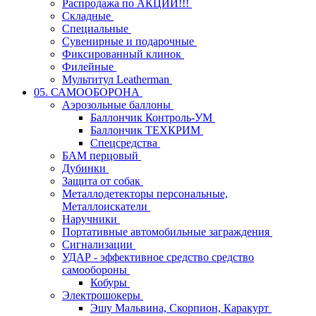
Распродажа по АКЦИИ!!!
Складные
Специальные
Сувенирные и подарочные
Фиксированный клинок
Филейные
Мультитул Leatherman
05. САМООБОРОНА
Аэрозольные баллоны
Баллончик Контроль-УМ
Баллончик ТЕХКРИМ
Спецсредства
БАМ перцовый
Дубинки
Защита от собак
Металлодетекторы персональные,
Металлоискатели
Наручники
Портативные автомобильные заграждения
Сигнализации
УДАР - эффективное средство средство
самообороны
Кобуры
Электрошокеры
Эшу Мальвина, Скорпион, Каракурт