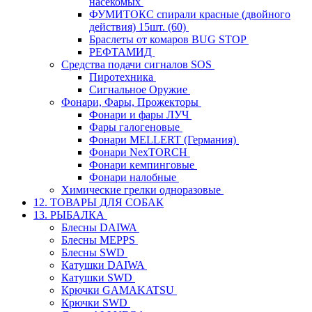
насекомых
ФУМИТОКС спирали красные (двойного
действия) 15шт. (60)
Браслеты от комаров BUG STOP
РЕФТАМИД
Средства подачи сигналов SOS
Пиротехника
Сигнальное Оружие
Фонари, Фары, Прожекторы
Фонари и фары ЛУЧ
Фары галогеновые
Фонари MELLERT (Германия)
Фонари NexTORCH
Фонари кемпинговые
Фонари налобные
Химические грелки одноразовые
12. ТОВАРЫ ДЛЯ СОБАК
13. РЫБАЛКА
Блесны DAIWA
Блесны MEPPS
Блесны SWD
Катушки DAIWA
Катушки SWD
Крючки GAMAKATSU
Крючки SWD