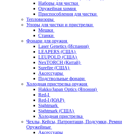
Наборы для чистки
Оружейная химия
Приспособления для чистки
Тепловизоры
Упоры для чистки и пристрелки
Мешки
Станки
Фонари для оружия
Laser Genetics (Испания)
LEAPERS (США)
LEUPOLD (США)
NexTORCH (Китай)
Surefire (США)
Аксессуары
Подствольные фонари
Холодная пристрелка оружия
Hakko/Japan Optics (Япония)
Red-I
Red-I (ЮАР)
Sightmark
Sightmark (США)
Холодная пристрелка
Чехлы, Кейсы, Патронташи, Подсумки, Ремни
Оружейные
Аксессуары