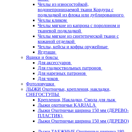
Чехлы из износостойкой,
водонепроницаемой ткани Кордура с
подкладкой из флока или дублированного
Чехлы кликом
Чехлы мягкие из капрона с поролоном и
тканевой подкладкой
Чехлы мягкие из синтетической ткани с
кожаной отделкой
Чехлы, кейсы и кофры оружейные
Ягдташи
Ящики и боксы
Для аксессуаров
Для гладкоствольных патронов
Для нарезных патронов
Для чоков
Фотоловушки
ЛЫЖИ Охотничьи, крепления, накладки,
СНЕГОСТУПЫ
Крепления, Накладки, Смола для лыж
Лыжи охотничьи KARJALA
Лыжи Охотничьи ширина 150 мм (ДЕРЕВО-
ПЛАСТИК)
Лыжи Охотничьи ширина 150 мм (ДЕРЕВО)
Лыжи ТАЕЖНЫЕ Охотничьи ширина 180,