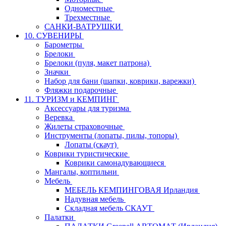
Одноместные
Трехместные
САНКИ-ВАТРУШКИ
10. СУВЕНИРЫ
Барометры
Брелоки
Брелоки (пуля, макет патрона)
Значки
Набор для бани (шапки, коврики, варежки)
Фляжки подарочные
11. ТУРИЗМ и КЕМПИНГ
Аксессуары для туризма
Веревка
Жилеты страховочные
Инструменты (лопаты, пилы, топоры)
Лопаты (скаут)
Коврики туристические
Коврики самонадувающиеся
Мангалы, коптильни
Мебель
МЕБЕЛЬ КЕМПИНГОВАЯ Ирландия
Надувная мебель
Складная мебель СКАУТ
Палатки