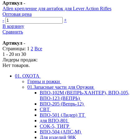
Артикул
-
Allen крепление для антабок для Lever Action Rifles
Оптовая цена
-
+
В корзину
Сравнить
Артикул
-
Страницы:
1
2
Все
1 - 20 из 30
Лидеры продаж:
Нет товаров.
01. ОХОТА
Горны и рожки
01.Запасные части для Оружия
ВПО-102М (ВЕПРЬ-ХАНТЕР), ВПО-105,
ВПО-123 (ВЕПРЬ)
ВПО-205 (Вепрь-12)
СВТ
ВПО-501 (Лидер) ТТ
для ВПО-801
СОК-5, ТИГР
ВПО-504 (АПС-М)
Для изделий 98К