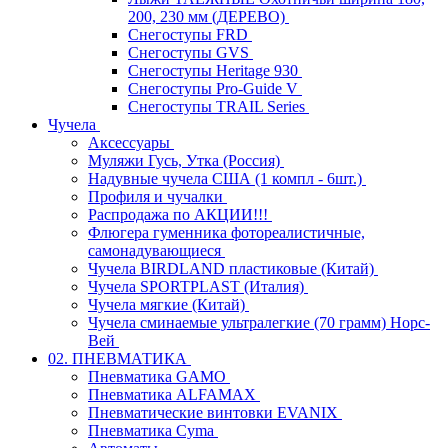
200, 230 мм (ДЕРЕВО)
Снегоступы FRD
Снегоступы GVS
Снегоступы Heritage 930
Снегоступы Pro-Guide V
Снегоступы TRAIL Series
Чучела
Аксессуары
Муляжи Гусь, Утка (Россия)
Надувные чучела США (1 компл - 6шт.)
Профиля и чучалки
Распродажа по АКЦИИ!!!
Флюгера гуменника фотореалистичные,
самонадувающиеся
Чучела BIRDLAND пластиковые (Китай)
Чучела SPORTPLAST (Италия)
Чучела мягкие (Китай)
Чучела сминаемые ультралегкие (70 грамм) Норс-
Вей
02. ПНЕВМАТИКА
Пневматика GAMO
Пневматика ALFAMAX
Пневматические винтовки EVANIX
Пневматика Cyma