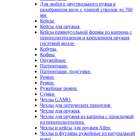
Для любого двуствольного ружья в
разобранном виде с длиной стволов до 760
мм
Кейсы
Кейсы для оружия
Кейсы прямоугольной формы из капрона с
пенополиэтиленом и креплением оружия
системой молле
Кобуры
Кофры
Оружейные
Патронташи
Патронташи, подсумки
Ремни
Ремни
Ружейные ремни
Сумки
Чехлы GAMO
Чехлы для оптических прицелов
Чехлы для оружия
Чехлы для оружия из капрона с прокладкой
из пенополиэтилена
Чехлы и кейсы для оружия Allen
Чехлы и футляры ружейные из натуральной
кожи