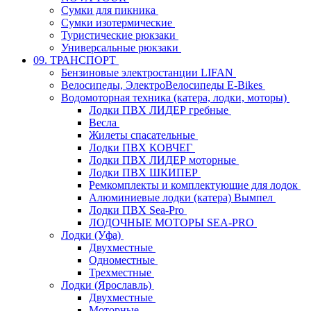
Сумки для пикника
Сумки изотермические
Туристические рюкзаки
Универсальные рюкзаки
09. ТРАНСПОРТ
Бензиновые электростанции LIFAN
Велосипеды, ЭлектроВелосипеды E-Bikes
Водомоторная техника (катера, лодки, моторы)
Лодки ПВХ ЛИДЕР гребные
Весла
Жилеты спасательные
Лодки ПВХ КОВЧЕГ
Лодки ПВХ ЛИДЕР моторные
Лодки ПВХ ШКИПЕР
Ремкомплекты и комплектующие для лодок
Алюминиевые лодки (катера) Вымпел
Лодки ПВХ Sea-Pro
ЛОДОЧНЫЕ МОТОРЫ SEA-PRO
Лодки (Уфа)
Двухместные
Одноместные
Трехместные
Лодки (Ярославль)
Двухместные
Моторные