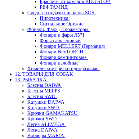
Браслеты от комаров BUG STOP
РЕФТАМИД
Средства подачи сигналов SOS
Пиротехника
Сигнальное Оружие
Фонари, Фары, Прожекторы
Фонари и фары ЛУЧ
Фары галогеновые
Фонари MELLERT (Германия)
Фонари NexTORCH
Фонари кемпинговые
Фонари налобные
Химические грелки одноразовые
12. ТОВАРЫ ДЛЯ СОБАК
13. РЫБАЛКА
Блесны DAIWA
Блесны MEPPS
Блесны SWD
Катушки DAIWA
Катушки SWD
Крючки GAMAKATSU
Крючки SWD
Леска ALLVEGA
Леска DAIWA
Воблеры MARIA