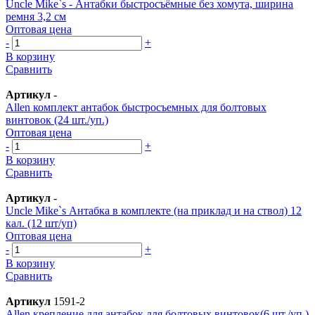
Uncle Mike`s - Антабки быстросъёмные без хомута, ширина
ремня 3,2 см
Оптовая цена
-
+
В корзину
Сравнить
Артикул
-
Allen комплект антабок быстросъемных для болтовых
винтовок (24 шт./уп.)
Оптовая цена
-
+
В корзину
Сравнить
Артикул
-
Uncle Mike`s Антабка в комплекте (на приклад и на ствол) 12
кал. (12 шт/уп)
Оптовая цена
-
+
В корзину
Сравнить
Артикул
1591-2
Allen крепление для антабок для болтовых винтовок(6 шт./уп.)