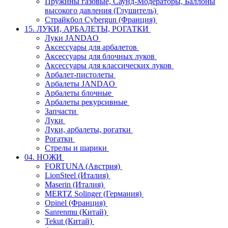
Пружины газовые, Саунд-Модераторы, Баллоны
высокого давления (Глушитель)
Страйкбол Cybergun (Франция)
15. ЛУКИ, АРБАЛЕТЫ, РОГАТКИ
Луки JANDAO
Аксессуары для арбалетов
Аксессуары для блочных луков
Аксессуары для классических луков
Арбалет-пистолеты
Арбалеты JANDAO
Арбалеты блочные
Арбалеты рекурсивные
Запчасти
Луки
Луки, арбалеты, рогатки
Рогатки
Стрелы и шарики
04. НОЖИ
FORTUNA (Австрия)
LionSteel (Италия)
Maserin (Италия)
MERTZ Solinger (Германия)
Opinel (Франция)
Sanrenmu (Китай)
Tekut (Китай)