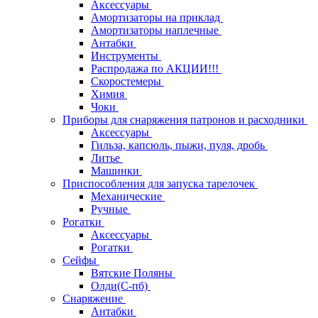
Аксессуары
Амортизаторы на приклад
Амортизаторы наплечные
Антабки
Инструменты
Распродажа по АКЦИИ!!!
Скоростемеры
Химия
Чоки
Приборы для снаряжения патронов и расходники
Аксессуары
Гильза, капсюль, пыжи, пуля, дробь
Литье
Машинки
Приспособления для запуска тарелочек
Механические
Ручные
Рогатки
Аксессуары
Рогатки
Сейфы
Вятские Поляны
Олди(С-пб)
Снаряжение
Антабки