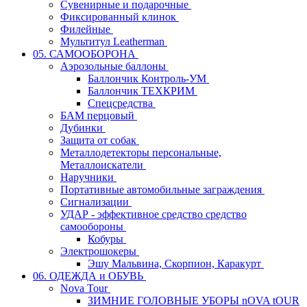
Сувенирные и подарочные
Фиксированный клинок
Филейные
Мультитул Leatherman
05. САМООБОРОНА
Аэрозольные баллоны
Баллончик Контроль-УМ
Баллончик ТЕХКРИМ
Спецсредства
БАМ перцовый
Дубинки
Защита от собак
Металлодетекторы персональные,
Металлоискатели
Наручники
Портативные автомобильные заграждения
Сигнализации
УДАР - эффективное средство средство
самообороны
Кобуры
Электрошокеры
Эшу Мальвина, Скорпион, Каракурт
06. ОДЕЖДА и ОБУВЬ
Nova Tour
ЗИМНИЕ ГОЛОВНЫЕ УБОРЫ nOVA tOUR