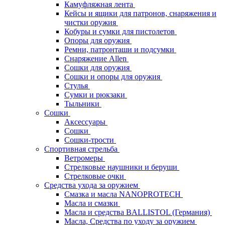
Камуфляжная лента
Кейсы и ящики для патронов, снаряжения и
чистки оружия
Кобуры и сумки для пистолетов
Опоры для оружия
Ремни, патронташи и подсумки
Снаряжение Allen
Сошки для оружия
Сошки и опоры для оружия
Стулья
Сумки и рюкзаки
Тыльники
Сошки
Аксессуары
Сошки
Сошки-трости
Спортивная стрельба
Ветромеры
Стрелковые наушники и беруши
Стрелковые очки
Средства ухода за оружием
Смазка и масла NANOPROTECH
Масла и смазки
Масла и средства BALLISTOL (Германия)
Масла, Средства по уходу за оружием