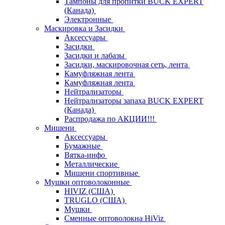
Тампоны для пропитки BUCK EXPERT
(Канада)
Электронные
Маскировка и Засидки
Аксессуары
Засидки
Засидки и лабазы
Засидки, маскировочная сеть, лента
Камуфляжная лента
Камуфляжная лента
Нейтрализаторы
Нейтрализаторы запаха BUCK EXPERT
(Канада)
Распродажа по АКЦИИ!!!
Мишени
Аксессуары
Бумажные
Вятка-инфо
Металлические
Мишени спортивные
Мушки оптоволоконные
HIVIZ (США)
TRUGLO (США)
Мушки
Сменные оптоволокна HiViz