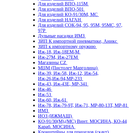
Для изделий ВПО-115М
Для изделий ВПО-501
Для изделий КО-91/30М, МС
Для изделий НАГАН
Для изделий СОК-94, 95, 95М, 95МС, 97,
97Р
Дульные насадки ИМЗ
ЗИП К импортной пневматике, Аникс
ЗИП к импортному оружию
Иж-18, Иж-18ЕМ-М
Иж-27М, Иж-27ЕМ
Магазины CZ
МЦМ (Пистолет Марголина)
Иж-39, Иж-58, Иж-12, Иж-54,
Иж-26,Иж-94,МР-233
Иж-43, Иж-43Е, МР-341
Иж-46
Иж-53
Иж-60, Иж-61
Иж-78, Иж-79-9Т, Иж-71, МР-80-13Т, МР-81
ИМЗ
ИОЗ (ИЖМАШ)
КО-91/30(М),(МС) Винт. МОСИНА, КО-44
Караб. МОСИНА
Кронштейны для прицелов (скаут)