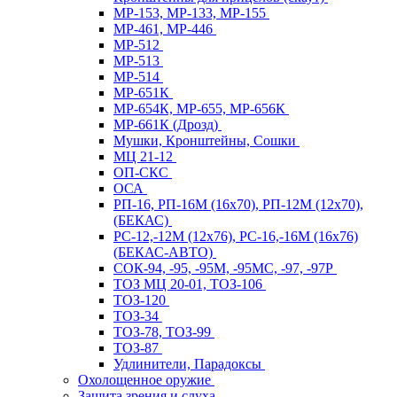
МР-153, МР-133, МР-155
МР-461, МР-446
МР-512
МР-513
МР-514
МР-651К
МР-654К, МР-655, МР-656К
МР-661К (Дрозд)
Мушки, Кронштейны, Сошки
МЦ 21-12
ОП-СКС
ОСА
РП-16, РП-16М (16х70), РП-12М (12х70),
(БЕКАС)
РС-12,-12М (12х76), РС-16,-16М (16х76)
(БЕКАС-АВТО)
СОК-94, -95, -95М, -95МС, -97, -97Р
ТОЗ МЦ 20-01, ТОЗ-106
ТОЗ-120
ТОЗ-34
ТОЗ-78, ТОЗ-99
ТОЗ-87
Удлинители, Парадоксы
Охолощенное оружие
Защита зрения и слуха