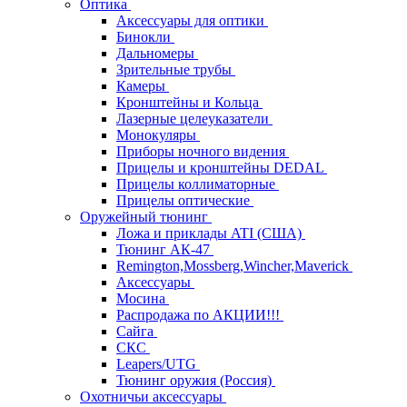
Оптика
Аксессуары для оптики
Бинокли
Дальномеры
Зрительные трубы
Камеры
Кронштейны и Кольца
Лазерные целеуказатели
Монокуляры
Приборы ночного видения
Прицелы и кронштейны DEDAL
Прицелы коллиматорные
Прицелы оптические
Оружейный тюнинг
Ложа и приклады ATI (США)
Тюнинг АК-47
Remington,Mossberg,Wincher,Maverick
Аксессуары
Мосина
Распродажа по АКЦИИ!!!
Сайга
СКС
Leapers/UTG
Тюнинг оружия (Россия)
Охотничьи аксессуары