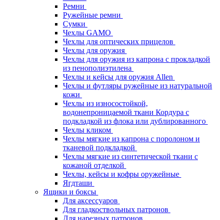
Ремни
Ружейные ремни
Сумки
Чехлы GAMO
Чехлы для оптических прицелов
Чехлы для оружия
Чехлы для оружия из капрона с прокладкой
из пенополиэтилена
Чехлы и кейсы для оружия Allen
Чехлы и футляры ружейные из натуральной
кожи
Чехлы из износостойкой,
водонепроницаемой ткани Кордура с
подкладкой из флока или дублированного
Чехлы кликом
Чехлы мягкие из капрона с поролоном и
тканевой подкладкой
Чехлы мягкие из синтетической ткани с
кожаной отделкой
Чехлы, кейсы и кофры оружейные
Ягдташи
Ящики и боксы
Для аксессуаров
Для гладкоствольных патронов
Для нарезных патронов