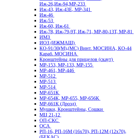
Иж-26,Иж-94,МР-233
Иж-43, Иж-43Е, МР-341
Иж-46
Иж-53
Иж-60, Иж-61
Иж-78, Иж-79-9Т, Иж-71, МР-80-13Т, МР-81
ИМЗ
ИОЗ (ИЖМАШ)
КО-91/30(М),(МС) Винт. МОСИНА, КО-44
Караб. МОСИНА
Кронштейны для прицелов (скаут)
МР-153, МР-133, МР-155
МР-461, МР-446
МР-512
МР-513
МР-514
МР-651К
МР-654К, МР-655, МР-656К
МР-661К (Дрозд)
Мушки, Кронштейны, Сошки
МЦ 21-12
ОП-СКС
ОСА
РП-16, РП-16М (16х70), РП-12М (12х70),
(БЕКАС)