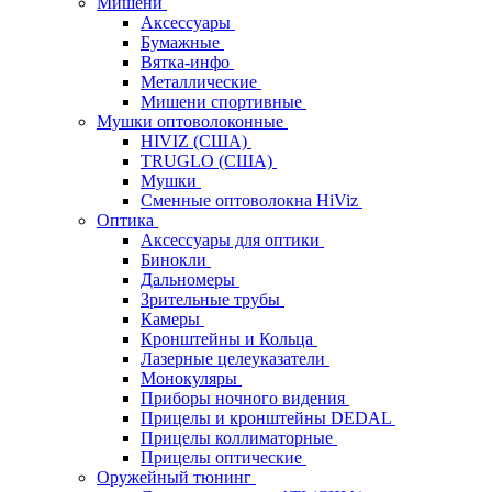
Мишени
Аксессуары
Бумажные
Вятка-инфо
Металлические
Мишени спортивные
Мушки оптоволоконные
HIVIZ (США)
TRUGLO (США)
Мушки
Сменные оптоволокна HiViz
Оптика
Аксессуары для оптики
Бинокли
Дальномеры
Зрительные трубы
Камеры
Кронштейны и Кольца
Лазерные целеуказатели
Монокуляры
Приборы ночного видения
Прицелы и кронштейны DEDAL
Прицелы коллиматорные
Прицелы оптические
Оружейный тюнинг