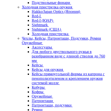
Подствольные фонари
Холодная пристрелка оружия
Hakko/Japan Optics (Япония)
Red-I
Red-I (ЮАР)
Sightmark
Sightmark (США)
Холодная пристрелка
Чехлы, Кейсы, Патронташи, Подсумки, Ремни
Оружейные
Аксессуары
Для любого двуствольного ружья в
разобранном виде с длиной стволов до 760
мм
Кейсы
Кейсы для оружия
Кейсы прямоугольной формы из капрона с
пенополиэтиленом и креплением оружия
системой молле
Кобуры
Кофры
Оружейные
Патронташи
Патронташи, подсумки
Ремни