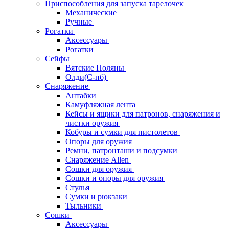
Приспособления для запуска тарелочек
Механические
Ручные
Рогатки
Аксессуары
Рогатки
Сейфы
Вятские Поляны
Олди(С-пб)
Снаряжение
Антабки
Камуфляжная лента
Кейсы и ящики для патронов, снаряжения и
чистки оружия
Кобуры и сумки для пистолетов
Опоры для оружия
Ремни, патронташи и подсумки
Снаряжение Allen
Сошки для оружия
Сошки и опоры для оружия
Стулья
Сумки и рюкзаки
Тыльники
Сошки
Аксессуары