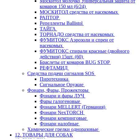
Москитол молочко Универсальная защита от
комаров 150 мл (6/24)
МОСКИТОЛ средства от насекомых
РАПТОР
Репелленты Ballistol
ТАЙГА
ТОРНАДО средства от насекомых
ФУМИТОКС Аэрозоли и спреи от
насекомых
ФУМИТОКС спирали красные (двойного
действия) 15шт. (60)
Браслеты от комаров BUG STOP
РЕФТАМИД
Средства подачи сигналов SOS
Пиротехника
Сигнальное Оружие
Фонари, Фары, Прожекторы
Фонари и фары ЛУЧ
Фары галогеновые
Фонари MELLERT (Германия)
Фонари NexTORCH
Фонари кемпинговые
Фонари налобные
Химические грелки одноразовые
12. ТОВАРЫ ДЛЯ СОБАК