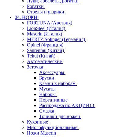
Луки, арбалеты, рогатки
Рогатки
Стрелы и шарики
04. НОЖИ
FORTUNA (Австрия)
LionSteel (Италия)
Maserin (Италия)
MERTZ Solinger (Германия)
Opinel (Франция)
Sanrenmu (Китай)
Tekut (Китай)
Автоматические
Заточка
Аксессуары
Бруски
Камни к наборам
Мусаты
Наборы
Портативные
Распродажа по АКЦИИ!!!
Смазка
Точилки для ножей
Кухонные
Многофункциональные
Ножи Maserin