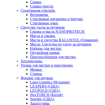
Сошки
Сошки-трости
Спортивная стрельба
Ветромеры
Стрелковые наушники и беруши
Стрелковые очки
Средства ухода за оружием
Смазка и масла NANOPROTECH
Масла и смазки
Масла и средства BALLISTOL (Германия)
Масла, Средства по уходу за оружием
Наборы для чистки
Оружейная химия
Приспособления для чистки
Тепловизоры
Упоры для чистки и пристрелки
Мешки
Станки
Фонари для оружия
Laser Genetics (Испания)
LEAPERS (США)
LEUPOLD (США)
NexTORCH (Китай)
Surefire (США)
Аксессуары