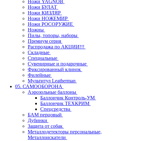
Ножи YAGNOB
Ножи БУЛАТ
Ножи КИЗЛЯР
Ножи НОЖЕМИР
Ножи РОСОРУЖИЕ
Ножны
Пилы, топоры, наборы
Премиум серия
Распродажа по АКЦИИ!!!
Складные
Специальные
Сувенирные и подарочные
Фиксированный клинок
Филейные
Мультитул Leatherman
05. САМООБОРОНА
Аэрозольные баллоны
Баллончик Контроль-УМ
Баллончик ТЕХКРИМ
Спецсредства
БАМ перцовый
Дубинки
Защита от собак
Металлодетекторы персональные,
Металлоискатели