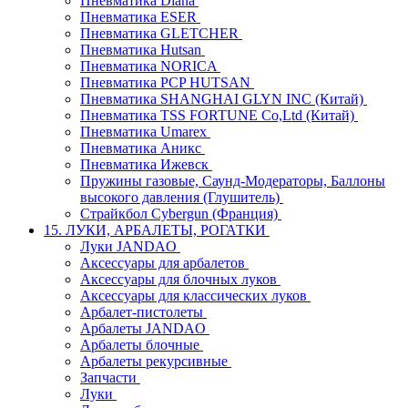
Пневматика Diana
Пневматика ESER
Пневматика GLETCHER
Пневматика Hutsan
Пневматика NORICA
Пневматика PCP HUTSAN
Пневматика SHANGHAI GLYN INC (Китай)
Пневматика TSS FORTUNE Co,Ltd (Китай)
Пневматика Umarex
Пневматика Аникс
Пневматика Ижевск
Пружины газовые, Саунд-Модераторы, Баллоны
высокого давления (Глушитель)
Страйкбол Cybergun (Франция)
15. ЛУКИ, АРБАЛЕТЫ, РОГАТКИ
Луки JANDAO
Аксессуары для арбалетов
Аксессуары для блочных луков
Аксессуары для классических луков
Арбалет-пистолеты
Арбалеты JANDAO
Арбалеты блочные
Арбалеты рекурсивные
Запчасти
Луки