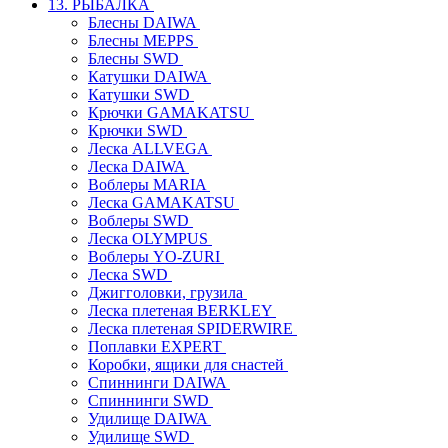
13. РЫБАЛКА
Блесны DAIWA
Блесны MEPPS
Блесны SWD
Катушки DAIWA
Катушки SWD
Крючки GAMAKATSU
Крючки SWD
Леска ALLVEGA
Леска DAIWA
Воблеры MARIA
Леска GAMAKATSU
Воблеры SWD
Леска OLYMPUS
Воблеры YO-ZURI
Леска SWD
Джигголовки, грузила
Леска плетеная BERKLEY
Леска плетеная SPIDERWIRE
Поплавки EXPERT
Коробки, ящики для снастей
Спиннинги DAIWA
Спиннинги SWD
Удилище DAIWA
Удилище SWD