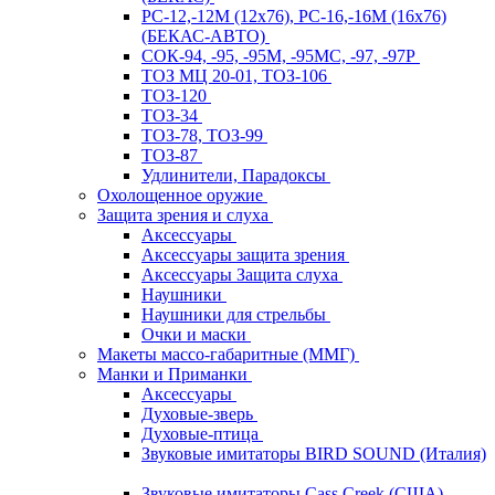
РС-12,-12М (12х76), РС-16,-16М (16х76)
(БЕКАС-АВТО)
СОК-94, -95, -95М, -95МС, -97, -97Р
ТОЗ МЦ 20-01, ТОЗ-106
ТОЗ-120
ТОЗ-34
ТОЗ-78, ТОЗ-99
ТОЗ-87
Удлинители, Парадоксы
Охолощенное оружие
Защита зрения и слуха
Аксессуары
Аксессуары защита зрения
Аксессуары Защита слуха
Наушники
Наушники для стрельбы
Очки и маски
Макеты массо-габаритные (ММГ)
Манки и Приманки
Аксессуары
Духовые-зверь
Духовые-птица
Звуковые имитаторы BIRD SOUND (Италия)
Звуковые имитаторы Cass Creek (США)