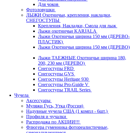
Для чоков
Фотоловушки
ЛЫЖИ Охотничьи, крепления, накладки,
СНЕГОСТУПЫ
Крепления, Накладки, Смола для лыж
Лыжи охотничьи KARJALA
Лыжи Охотничьи ширина 150 мм (ДЕРЕВО-
ПЛАСТИК)
Лыжи Охотничьи ширина 150 мм (ДЕРЕВО)
Лыжи ТАЕЖНЫЕ Охотничьи ширина 180,
200, 230 мм (ДЕРЕВО)
Снегоступы FRD
Снегоступы GVS
Снегоступы Heritage 930
Снегоступы Pro-Guide V
Снегоступы TRAIL Series
Чучела
Аксессуары
Муляжи Гусь, Утка (Россия)
Надувные чучела США (1 компл - 6шт.)
Профиля и чучалки
Распродажа по АКЦИИ!!!
Флюгера гуменника фотореалистичные,
самонадувающиеся