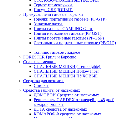
СТОЛОВО-ПОХОДНЫЕ НАБОРЫ
Термос,термокружки
Посуда СЛЕДОПЫТ
Примусы, печи газовые, горелки
Горелки портативные газовые (PF-GTP)
Запасные части
Плиты газовые CAMPING Guru
Плиты настольные газовые (PF-GST)
Плиты портативные газовые (PF-GSP)
Светильники портативные газовые (PF-GLP)
Топливо газовое , жидкое
FORESTER Гриль и Барбекю
Спальные мешки
СПАЛЬНЫЕ МЕШКИ ( Termolighte)
СПАЛЬНЫЕ МЕШКИ Hollow Fiber
СПАЛЬНЫЕ МЕШКИ ПУХОВЫЕ
Средства для розжига
Спички
Средства защиты от насекомых
ДОМОВОЙ Средства от насекомых
Реппеленты GARDEX от клещей до 45 дней,
комаров, мошки
ДЭТА средства от насекомых
КОМАРОФФ средства от насекомых