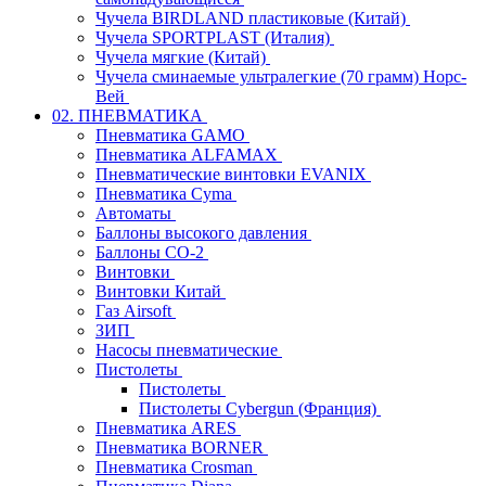
Чучела BIRDLAND пластиковые (Китай)
Чучела SPORTPLAST (Италия)
Чучела мягкие (Китай)
Чучела сминаемые ультралегкие (70 грамм) Норс-
Вей
02. ПНЕВМАТИКА
Пневматика GAMO
Пневматика ALFAMAX
Пневматические винтовки EVANIX
Пневматика Cyma
Автоматы
Баллоны высокого давления
Баллоны СО-2
Винтовки
Винтовки Китай
Газ Airsoft
ЗИП
Насосы пневматические
Пистолеты
Пистолеты
Пистолеты Cybergun (Франция)
Пневматика ARES
Пневматика BORNER
Пневматика Crosman