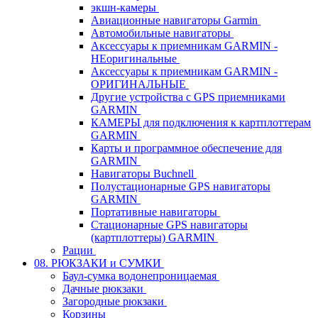
экшн-камеры
Авиационные навигаторы Garmin
Автомобильные навигаторы
Аксессуары к приемникам GARMIN -
НЕоригинальные
Аксессуары к приемникам GARMIN -
ОРИГИНАЛЬНЫЕ
Другие устройства с GPS приемниками
GARMIN
КАМЕРЫ для подключения к картплоттерам
GARMIN
Карты и программное обеспечение для
GARMIN
Навигаторы Buchnell
Полустационарные GPS навигаторы
GARMIN
Портативные навигаторы
Стационарные GPS навигаторы
(картплоттеры) GARMIN
Рации
08. РЮКЗАКИ и СУМКИ
Баул-сумка водонепроницаемая
Дачные рюкзаки
Загородные рюкзаки
Корзины