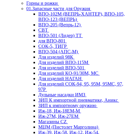
Горны и рожки
01.Запасные части для Оружия
ВПО-102М (ВЕПРЬ-ХАНТЕР), ВПО-105,
ВПО-123 (ВЕПРЬ)
ВПО-205 (Вепрь-12)
СВТ
ВПО-501 (Лидер) ТТ
для ВПО-801
СОК-5, ТИГР
ВПО-504 (АПС-М)
Для изделий 98К
Для изделий ВПО-115М
Для изделий ВПО-501
Для изделий КО-91/30М, МС
Для изделий НАГАН
Для изделий СОК-94, 95, 95М, 95МС, 97,
97Р
Дульные насадки ИМЗ
ЗИП К импортной пневматике, Аникс
ЗИП к импортному оружию
Иж-18, Иж-18ЕМ-М
Иж-27М, Иж-27ЕМ
Магазины CZ
МЦМ (Пистолет Марголина)
Иж-39, Иж-58, Иж-12, Иж-54,