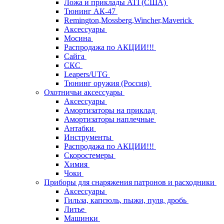
Ложа и приклады ATI (США)
Тюнинг АК-47
Remington,Mossberg,Wincher,Maverick
Аксессуары
Мосина
Распродажа по АКЦИИ!!!
Сайга
СКС
Leapers/UTG
Тюнинг оружия (Россия)
Охотничьи аксессуары
Аксессуары
Амортизаторы на приклад
Амортизаторы наплечные
Антабки
Инструменты
Распродажа по АКЦИИ!!!
Скоростемеры
Химия
Чоки
Приборы для снаряжения патронов и расходники
Аксессуары
Гильза, капсюль, пыжи, пуля, дробь
Литье
Машинки