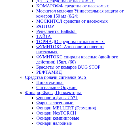
ДЭТА средства от насекомых
КОМАРОФФ средства от насекомых
Москитол молочко Универсальная защита от
комаров 150 мл (6/24)
МОСКИТОЛ средства от насекомых
РАПТОР
Репелленты Ballistol
ТАЙГА
ТОРНАДО средства от насекомых
ФУМИТОКС Аэрозоли и спреи от
насекомых
ФУМИТОКС спирали красные (двойного
действия) 15шт. (60)
Браслеты от комаров BUG STOP
РЕФТАМИД
Средства подачи сигналов SOS
Пиротехника
Сигнальное Оружие
Фонари, Фары, Прожекторы
Фонари и фары ЛУЧ
Фары галогеновые
Фонари MELLERT (Германия)
Фонари NexTORCH
Фонари кемпинговые
Фонари налобные