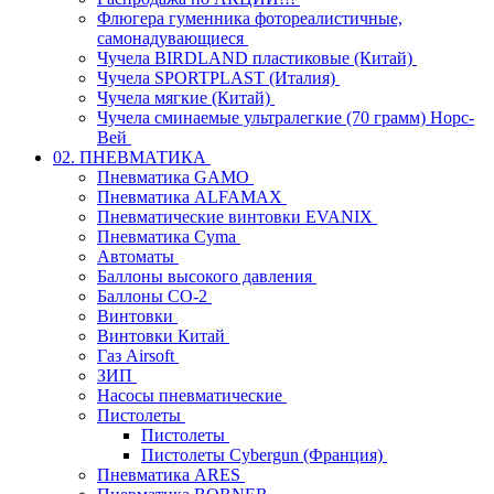
Флюгера гуменника фотореалистичные,
самонадувающиеся
Чучела BIRDLAND пластиковые (Китай)
Чучела SPORTPLAST (Италия)
Чучела мягкие (Китай)
Чучела сминаемые ультралегкие (70 грамм) Норс-
Вей
02. ПНЕВМАТИКА
Пневматика GAMO
Пневматика ALFAMAX
Пневматические винтовки EVANIX
Пневматика Cyma
Автоматы
Баллоны высокого давления
Баллоны СО-2
Винтовки
Винтовки Китай
Газ Airsoft
ЗИП
Насосы пневматические
Пистолеты
Пистолеты
Пистолеты Cybergun (Франция)
Пневматика ARES