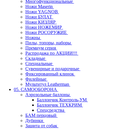
Многофункциональные
Ножи Maserin
Ножи YAGNOB
Ножи БУЛАТ
Ножи КИЗЛЯР
Ножи НОЖЕМИР
Ножи РОСОРУЖИЕ
Ножны
Пилы, топоры, наборы
Премиум серия
Распродажа по АКЦИИ!!!
Складные
Специальные
Сувенирные и подарочные
Фиксированный клинок
Филейные
Мультитул Leatherman
05. САМООБОРОНА
Аэрозольные баллоны
Баллончик Контроль-УМ
Баллончик ТЕХКРИМ
Спецсредства
БАМ перцовый
Дубинки
Защита от собак