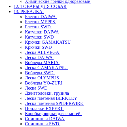
Химические грелки одноразовые
12. ТОВАРЫ ДЛЯ СОБАК
13. РЫБАЛКА
Блесны DAIWA
Блесны MEPPS
Блесны SWD
Катушки DAIWA
Катушки SWD
Крючки GAMAKATSU
Крючки SWD
Леска ALLVEGA
Леска DAIWA
Воблеры MARIA
Леска GAMAKATSU
Воблеры SWD
Леска OLYMPUS
Воблеры YO-ZURI
Леска SWD
Джигголовки, грузила
Леска плетеная BERKLEY
Леска плетеная SPIDERWIRE
Поплавки EXPERT
Коробки, ящики для снастей
Спиннинги DAIWA
Спиннинги SWD