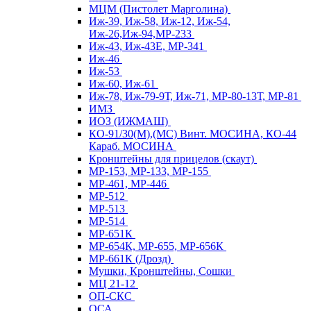
МЦМ (Пистолет Марголина)
Иж-39, Иж-58, Иж-12, Иж-54,
Иж-26,Иж-94,МР-233
Иж-43, Иж-43Е, МР-341
Иж-46
Иж-53
Иж-60, Иж-61
Иж-78, Иж-79-9Т, Иж-71, МР-80-13Т, МР-81
ИМЗ
ИОЗ (ИЖМАШ)
КО-91/30(М),(МС) Винт. МОСИНА, КО-44
Караб. МОСИНА
Кронштейны для прицелов (скаут)
МР-153, МР-133, МР-155
МР-461, МР-446
МР-512
МР-513
МР-514
МР-651К
МР-654К, МР-655, МР-656К
МР-661К (Дрозд)
Мушки, Кронштейны, Сошки
МЦ 21-12
ОП-СКС
ОСА