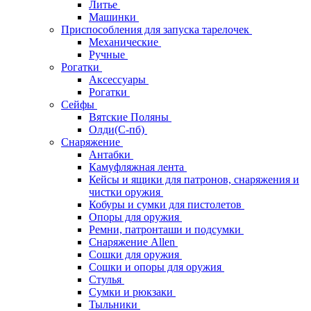
Литье
Машинки
Приспособления для запуска тарелочек
Механические
Ручные
Рогатки
Аксессуары
Рогатки
Сейфы
Вятские Поляны
Олди(С-пб)
Снаряжение
Антабки
Камуфляжная лента
Кейсы и ящики для патронов, снаряжения и
чистки оружия
Кобуры и сумки для пистолетов
Опоры для оружия
Ремни, патронташи и подсумки
Снаряжение Allen
Сошки для оружия
Сошки и опоры для оружия
Стулья
Сумки и рюкзаки
Тыльники