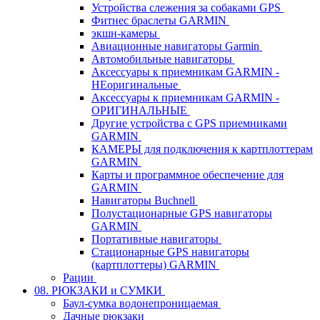
Устройства слежения за собаками GPS
Фитнес браслеты GARMIN
экшн-камеры
Авиационные навигаторы Garmin
Автомобильные навигаторы
Аксессуары к приемникам GARMIN -
НЕоригинальные
Аксессуары к приемникам GARMIN -
ОРИГИНАЛЬНЫЕ
Другие устройства с GPS приемниками
GARMIN
КАМЕРЫ для подключения к картплоттерам
GARMIN
Карты и программное обеспечение для
GARMIN
Навигаторы Buchnell
Полустационарные GPS навигаторы
GARMIN
Портативные навигаторы
Стационарные GPS навигаторы
(картплоттеры) GARMIN
Рации
08. РЮКЗАКИ и СУМКИ
Баул-сумка водонепроницаемая
Дачные рюкзаки