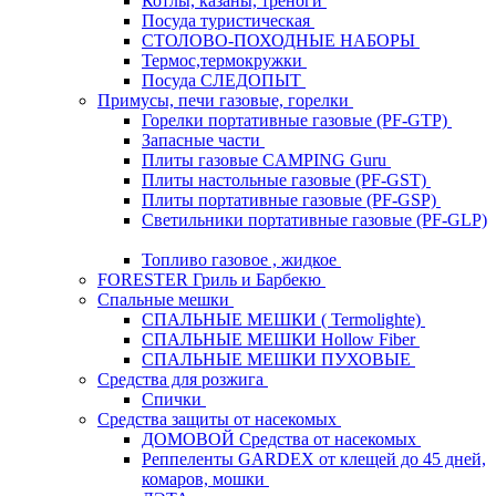
Котлы, казаны, треноги
Посуда туристическая
СТОЛОВО-ПОХОДНЫЕ НАБОРЫ
Термос,термокружки
Посуда СЛЕДОПЫТ
Примусы, печи газовые, горелки
Горелки портативные газовые (PF-GTP)
Запасные части
Плиты газовые CAMPING Guru
Плиты настольные газовые (PF-GST)
Плиты портативные газовые (PF-GSP)
Светильники портативные газовые (PF-GLP)
Топливо газовое , жидкое
FORESTER Гриль и Барбекю
Спальные мешки
СПАЛЬНЫЕ МЕШКИ ( Termolighte)
СПАЛЬНЫЕ МЕШКИ Hollow Fiber
СПАЛЬНЫЕ МЕШКИ ПУХОВЫЕ
Средства для розжига
Спички
Средства защиты от насекомых
ДОМОВОЙ Средства от насекомых
Реппеленты GARDEX от клещей до 45 дней,
комаров, мошки