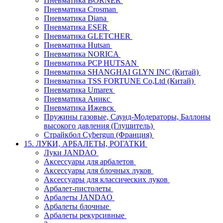
Пневматика BORNER
Пневматика Crosman
Пневматика Diana
Пневматика ESER
Пневматика GLETCHER
Пневматика Hutsan
Пневматика NORICA
Пневматика PCP HUTSAN
Пневматика SHANGHAI GLYN INC (Китай)
Пневматика TSS FORTUNE Co,Ltd (Китай)
Пневматика Umarex
Пневматика Аникс
Пневматика Ижевск
Пружины газовые, Саунд-Модераторы, Баллоны
высокого давления (Глушитель)
Страйкбол Cybergun (Франция)
15. ЛУКИ, АРБАЛЕТЫ, РОГАТКИ
Луки JANDAO
Аксессуары для арбалетов
Аксессуары для блочных луков
Аксессуары для классических луков
Арбалет-пистолеты
Арбалеты JANDAO
Арбалеты блочные
Арбалеты рекурсивные