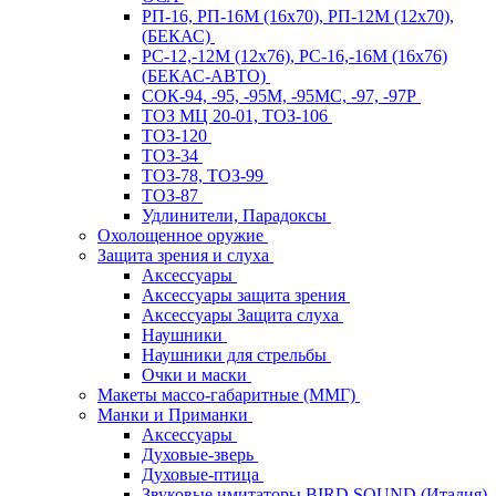
РП-16, РП-16М (16х70), РП-12М (12х70),
(БЕКАС)
РС-12,-12М (12х76), РС-16,-16М (16х76)
(БЕКАС-АВТО)
СОК-94, -95, -95М, -95МС, -97, -97Р
ТОЗ МЦ 20-01, ТОЗ-106
ТОЗ-120
ТОЗ-34
ТОЗ-78, ТОЗ-99
ТОЗ-87
Удлинители, Парадоксы
Охолощенное оружие
Защита зрения и слуха
Аксессуары
Аксессуары защита зрения
Аксессуары Защита слуха
Наушники
Наушники для стрельбы
Очки и маски
Макеты массо-габаритные (ММГ)
Манки и Приманки
Аксессуары
Духовые-зверь
Духовые-птица
Звуковые имитаторы BIRD SOUND (Италия)