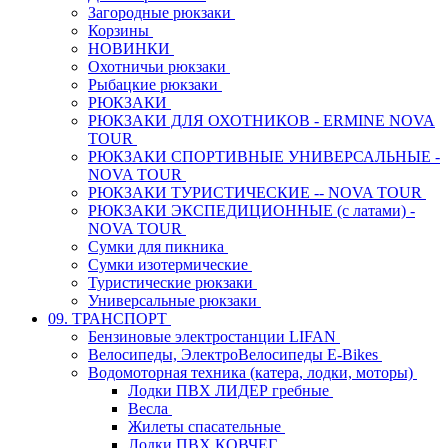
Загородные рюкзаки
Корзины
НОВИНКИ
Охотничьи рюкзаки
Рыбацкие рюкзаки
РЮКЗАКИ
РЮКЗАКИ ДЛЯ ОХОТНИКОВ - ERMINE NOVA
TOUR
РЮКЗАКИ СПОРТИВНЫЕ УНИВЕРСАЛЬНЫЕ -
NOVA TOUR
РЮКЗАКИ ТУРИСТИЧЕСКИЕ -- NOVA TOUR
РЮКЗАКИ ЭКСПЕДИЦИОННЫЕ (с латами) -
NOVA TOUR
Сумки для пикника
Сумки изотермические
Туристические рюкзаки
Универсальные рюкзаки
09. ТРАНСПОРТ
Бензиновые электростанции LIFAN
Велосипеды, ЭлектроВелосипеды E-Bikes
Водомоторная техника (катера, лодки, моторы)
Лодки ПВХ ЛИДЕР гребные
Весла
Жилеты спасательные
Лодки ПВХ КОВЧЕГ