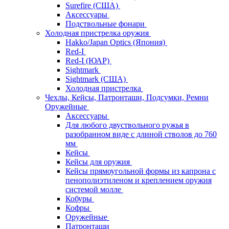
Surefire (США)
Аксессуары
Подствольные фонари
Холодная пристрелка оружия
Hakko/Japan Optics (Япония)
Red-I
Red-I (ЮАР)
Sightmark
Sightmark (США)
Холодная пристрелка
Чехлы, Кейсы, Патронташи, Подсумки, Ремни
Оружейные
Аксессуары
Для любого двуствольного ружья в
разобранном виде с длиной стволов до 760
мм
Кейсы
Кейсы для оружия
Кейсы прямоугольной формы из капрона с
пенополиэтиленом и креплением оружия
системой молле
Кобуры
Кофры
Оружейные
Патронташи