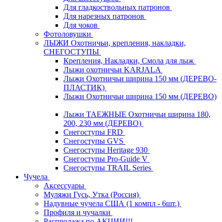
Для гладкоствольных патронов
Для нарезных патронов
Для чоков
Фотоловушки
ЛЫЖИ Охотничьи, крепления, накладки,
СНЕГОСТУПЫ
Крепления, Накладки, Смола для лыж
Лыжи охотничьи KARJALA
Лыжи Охотничьи ширина 150 мм (ДЕРЕВО-
ПЛАСТИК)
Лыжи Охотничьи ширина 150 мм (ДЕРЕВО)
Лыжи ТАЕЖНЫЕ Охотничьи ширина 180,
200, 230 мм (ДЕРЕВО)
Снегоступы FRD
Снегоступы GVS
Снегоступы Heritage 930
Снегоступы Pro-Guide V
Снегоступы TRAIL Series
Чучела
Аксессуары
Муляжи Гусь, Утка (Россия)
Надувные чучела США (1 компл - 6шт.)
Профиля и чучалки
Распродажа по АКЦИИ!!!