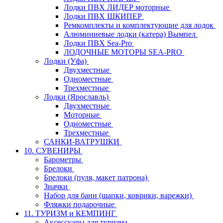
Лодки ПВХ ЛИДЕР моторные
Лодки ПВХ ШКИПЕР
Ремкомплекты и комплектующие для лодок
Алюминиевые лодки (катера) Вымпел
Лодки ПВХ Sea-Pro
ЛОДОЧНЫЕ МОТОРЫ SEA-PRO
Лодки (Уфа)
Двухместные
Одноместные
Трехместные
Лодки (Ярославль)
Двухместные
Моторные
Одноместные
Трехместные
САНКИ-ВАТРУШКИ
10. СУВЕНИРЫ
Барометры
Брелоки
Брелоки (пуля, макет патрона)
Значки
Набор для бани (шапки, коврики, варежки)
Фляжки подарочные
11. ТУРИЗМ и КЕМПИНГ
Аксессуары для туризма