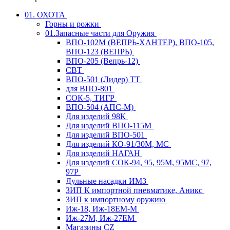
01. ОХОТА
Горны и рожки
01.Запасные части для Оружия
ВПО-102М (ВЕПРЬ-ХАНТЕР), ВПО-105,
ВПО-123 (ВЕПРЬ)
ВПО-205 (Вепрь-12)
СВТ
ВПО-501 (Лидер) ТТ
для ВПО-801
СОК-5, ТИГР
ВПО-504 (АПС-М)
Для изделий 98К
Для изделий ВПО-115М
Для изделий ВПО-501
Для изделий КО-91/30М, МС
Для изделий НАГАН
Для изделий СОК-94, 95, 95М, 95МС, 97,
97Р
Дульные насадки ИМЗ
ЗИП К импортной пневматике, Аникс
ЗИП к импортному оружию
Иж-18, Иж-18ЕМ-М
Иж-27М, Иж-27ЕМ
Магазины CZ