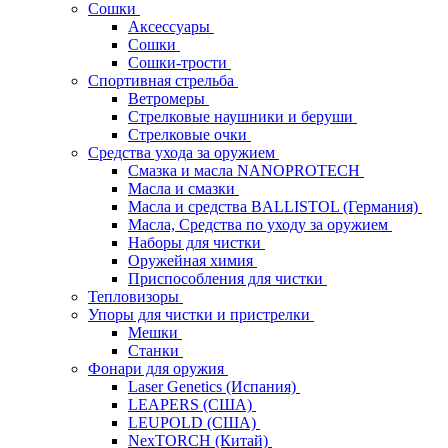
Сошки
Аксессуары
Сошки
Сошки-трости
Спортивная стрельба
Ветромеры
Стрелковые наушники и беруши
Стрелковые очки
Средства ухода за оружием
Смазка и масла NANOPROTECH
Масла и смазки
Масла и средства BALLISTOL (Германия)
Масла, Средства по уходу за оружием
Наборы для чистки
Оружейная химия
Приспособления для чистки
Тепловизоры
Упоры для чистки и пристрелки
Мешки
Станки
Фонари для оружия
Laser Genetics (Испания)
LEAPERS (США)
LEUPOLD (США)
NexTORCH (Китай)