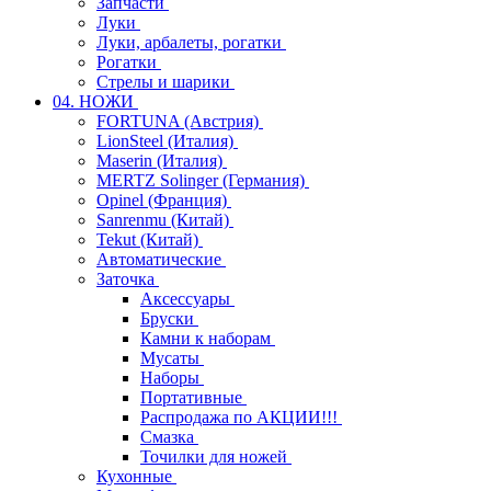
Запчасти
Луки
Луки, арбалеты, рогатки
Рогатки
Стрелы и шарики
04. НОЖИ
FORTUNA (Австрия)
LionSteel (Италия)
Maserin (Италия)
MERTZ Solinger (Германия)
Opinel (Франция)
Sanrenmu (Китай)
Tekut (Китай)
Автоматические
Заточка
Аксессуары
Бруски
Камни к наборам
Мусаты
Наборы
Портативные
Распродажа по АКЦИИ!!!
Смазка
Точилки для ножей
Кухонные