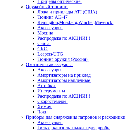
Прицелы оптические
Оружейный тюнинг
Ложа и приклады ATI (США)
Тюнинг АК-47
Remington,Mossberg,Wincher,Maverick
Аксессуары
Мосина
Распродажа по АКЦИИ!!!
Сайга
СКС
Leapers/UTG
Тюнинг оружия (Россия)
Охотничьи аксессуары
Аксессуары
Амортизаторы на приклад
Амортизаторы наплечные
Антабки
Инструменты
Распродажа по АКЦИИ!!!
Скоростемеры
Химия
Чоки
Приборы для снаряжения патронов и расходники
Аксессуары
Гильза, капсюль, пыжи, пуля, дробь