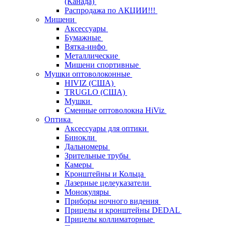
(Канада)
Распродажа по АКЦИИ!!!
Мишени
Аксессуары
Бумажные
Вятка-инфо
Металлические
Мишени спортивные
Мушки оптоволоконные
HIVIZ (США)
TRUGLO (США)
Мушки
Сменные оптоволокна HiViz
Оптика
Аксессуары для оптики
Бинокли
Дальномеры
Зрительные трубы
Камеры
Кронштейны и Кольца
Лазерные целеуказатели
Монокуляры
Приборы ночного видения
Прицелы и кронштейны DEDAL
Прицелы коллиматорные