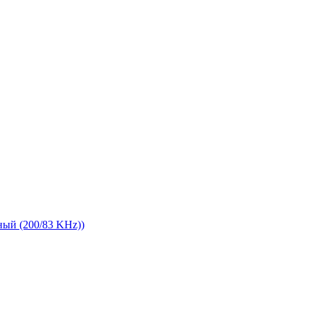
тный (200/83 KHz))