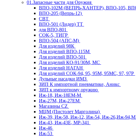
01.Запасные части для Оружия
ВПО-102М (ВЕПРЬ-ХАНТЕР), ВПО-105, ВП
ВПО-205 (Вепрь-12)
СВТ
ВПО-501 (Лидер) ТТ
для ВПО-801
СОК-5, ТИГР
ВПО-504 (АПС-М)
Для изделий 98К
Для изделий ВПО-115М
Для изделий ВПО-501
Для изделий КО-91/30М, МС
Для изделий НАГАН
Для изделий СОК-94, 95, 95М, 95МС, 97, 97Р
Дульные насадки ИМЗ
ЗИП К импортной пневматике, Аникс
ЗИП к импортному оружию
Иж-18, Иж-18ЕМ-М
Иж-27М, Иж-27ЕМ
Магазины CZ
МЦМ (Пистолет Марголина)
Иж-39, Иж-58, Иж-12, Иж-54, Иж-26,Иж-94,
Иж-43, Иж-43Е, МР-341
Иж-46
Иж-53