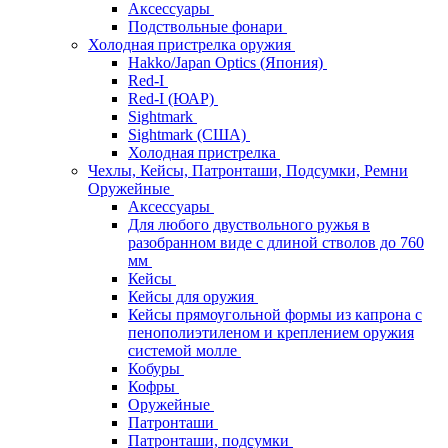
Аксессуары
Подствольные фонари
Холодная пристрелка оружия
Hakko/Japan Optics (Япония)
Red-I
Red-I (ЮАР)
Sightmark
Sightmark (США)
Холодная пристрелка
Чехлы, Кейсы, Патронташи, Подсумки, Ремни
Оружейные
Аксессуары
Для любого двуствольного ружья в
разобранном виде с длиной стволов до 760
мм
Кейсы
Кейсы для оружия
Кейсы прямоугольной формы из капрона с
пенополиэтиленом и креплением оружия
системой молле
Кобуры
Кофры
Оружейные
Патронташи
Патронташи, подсумки