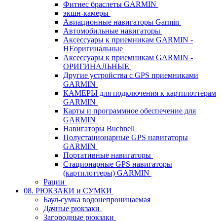
Фитнес браслеты GARMIN
экшн-камеры
Авиационные навигаторы Garmin
Автомобильные навигаторы
Аксессуары к приемникам GARMIN -
НЕоригинальные
Аксессуары к приемникам GARMIN -
ОРИГИНАЛЬНЫЕ
Другие устройства с GPS приемниками
GARMIN
КАМЕРЫ для подключения к картплоттерам
GARMIN
Карты и программное обеспечение для
GARMIN
Навигаторы Buchnell
Полустационарные GPS навигаторы
GARMIN
Портативные навигаторы
Стационарные GPS навигаторы
(картплоттеры) GARMIN
Рации
08. РЮКЗАКИ и СУМКИ
Баул-сумка водонепроницаемая
Дачные рюкзаки
Загородные рюкзаки