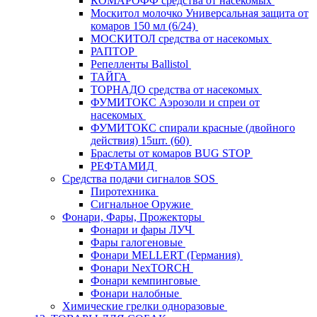
КОМАРОФФ средства от насекомых
Москитол молочко Универсальная защита от
комаров 150 мл (6/24)
МОСКИТОЛ средства от насекомых
РАПТОР
Репелленты Ballistol
ТАЙГА
ТОРНАДО средства от насекомых
ФУМИТОКС Аэрозоли и спреи от
насекомых
ФУМИТОКС спирали красные (двойного
действия) 15шт. (60)
Браслеты от комаров BUG STOP
РЕФТАМИД
Средства подачи сигналов SOS
Пиротехника
Сигнальное Оружие
Фонари, Фары, Прожекторы
Фонари и фары ЛУЧ
Фары галогеновые
Фонари MELLERT (Германия)
Фонари NexTORCH
Фонари кемпинговые
Фонари налобные
Химические грелки одноразовые