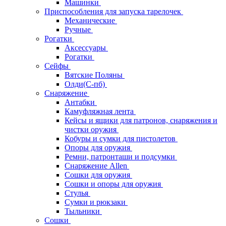
Машинки
Приспособления для запуска тарелочек
Механические
Ручные
Рогатки
Аксессуары
Рогатки
Сейфы
Вятские Поляны
Олди(С-пб)
Снаряжение
Антабки
Камуфляжная лента
Кейсы и ящики для патронов, снаряжения и
чистки оружия
Кобуры и сумки для пистолетов
Опоры для оружия
Ремни, патронташи и подсумки
Снаряжение Allen
Сошки для оружия
Сошки и опоры для оружия
Стулья
Сумки и рюкзаки
Тыльники
Сошки