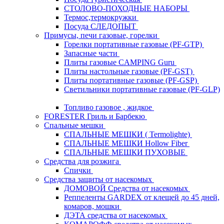
СТОЛОВО-ПОХОДНЫЕ НАБОРЫ
Термос,термокружки
Посуда СЛЕДОПЫТ
Примусы, печи газовые, горелки
Горелки портативные газовые (PF-GTP)
Запасные части
Плиты газовые CAMPING Guru
Плиты настольные газовые (PF-GST)
Плиты портативные газовые (PF-GSP)
Светильники портативные газовые (PF-GLP)
Топливо газовое , жидкое
FORESTER Гриль и Барбекю
Спальные мешки
СПАЛЬНЫЕ МЕШКИ ( Termolighte)
СПАЛЬНЫЕ МЕШКИ Hollow Fiber
СПАЛЬНЫЕ МЕШКИ ПУХОВЫЕ
Средства для розжига
Спички
Средства защиты от насекомых
ДОМОВОЙ Средства от насекомых
Реппеленты GARDEX от клещей до 45 дней,
комаров, мошки
ДЭТА средства от насекомых