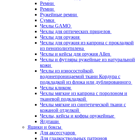
Ремни
Ремни
Ружейные ремни
Сумки
Чехлы GAMO
Чехлы для оптических прицелов
Чехлы для оружия
Чехлы для оружия из капрона с прокладкой
из пенополиэтилена
Чехлы и кейсы для оружия Allen
Чехлы и футляры ружейные из натуральной
кожи
Чехлы из износостойкой,
водонепроницаемой ткани Кордура с
подкладкой из флока или дублированного
Чехлы кликом
Чехлы мягкие из капрона с поролоном и
тканевой подкладкой
Чехлы мягкие из синтетической ткани с
кожаной отделкой
Чехлы, кейсы и кофры оружейные
Ягдташи
Ящики и боксы
Для аксессуаров
Для гладкоствольных патронов