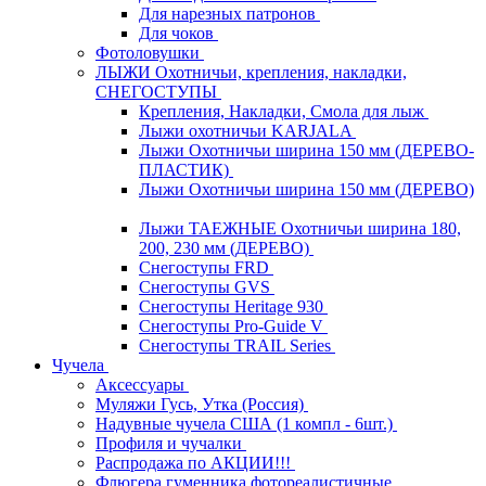
Для нарезных патронов
Для чоков
Фотоловушки
ЛЫЖИ Охотничьи, крепления, накладки,
СНЕГОСТУПЫ
Крепления, Накладки, Смола для лыж
Лыжи охотничьи KARJALA
Лыжи Охотничьи ширина 150 мм (ДЕРЕВО-
ПЛАСТИК)
Лыжи Охотничьи ширина 150 мм (ДЕРЕВО)
Лыжи ТАЕЖНЫЕ Охотничьи ширина 180,
200, 230 мм (ДЕРЕВО)
Снегоступы FRD
Снегоступы GVS
Снегоступы Heritage 930
Снегоступы Pro-Guide V
Снегоступы TRAIL Series
Чучела
Аксессуары
Муляжи Гусь, Утка (Россия)
Надувные чучела США (1 компл - 6шт.)
Профиля и чучалки
Распродажа по АКЦИИ!!!
Флюгера гуменника фотореалистичные,