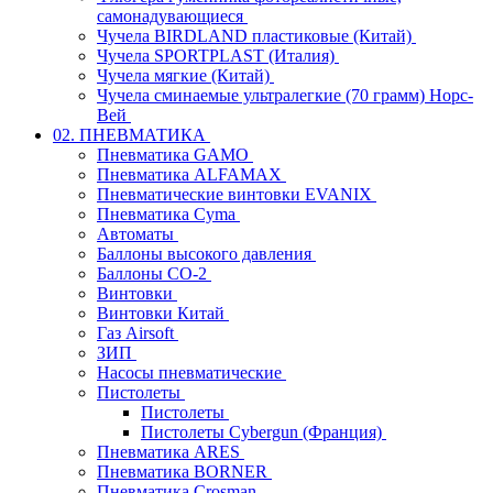
самонадувающиеся
Чучела BIRDLAND пластиковые (Китай)
Чучела SPORTPLAST (Италия)
Чучела мягкие (Китай)
Чучела сминаемые ультралегкие (70 грамм) Норс-
Вей
02. ПНЕВМАТИКА
Пневматика GAMO
Пневматика ALFAMAX
Пневматические винтовки EVANIX
Пневматика Cyma
Автоматы
Баллоны высокого давления
Баллоны СО-2
Винтовки
Винтовки Китай
Газ Airsoft
ЗИП
Насосы пневматические
Пистолеты
Пистолеты
Пистолеты Cybergun (Франция)
Пневматика ARES
Пневматика BORNER
Пневматика Crosman