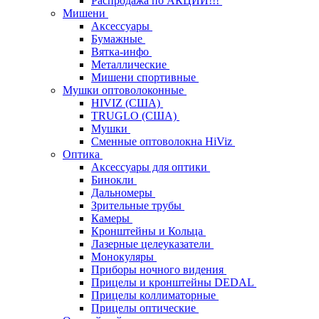
Распродажа по АКЦИИ!!!
Мишени
Аксессуары
Бумажные
Вятка-инфо
Металлические
Мишени спортивные
Мушки оптоволоконные
HIVIZ (США)
TRUGLO (США)
Мушки
Сменные оптоволокна HiViz
Оптика
Аксессуары для оптики
Бинокли
Дальномеры
Зрительные трубы
Камеры
Кронштейны и Кольца
Лазерные целеуказатели
Монокуляры
Приборы ночного видения
Прицелы и кронштейны DEDAL
Прицелы коллиматорные
Прицелы оптические