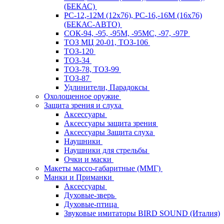
(БЕКАС)
РС-12,-12М (12х76), РС-16,-16М (16х76)
(БЕКАС-АВТО)
СОК-94, -95, -95М, -95МС, -97, -97Р
ТОЗ МЦ 20-01, ТОЗ-106
ТОЗ-120
ТОЗ-34
ТОЗ-78, ТОЗ-99
ТОЗ-87
Удлинители, Парадоксы
Охолощенное оружие
Защита зрения и слуха
Аксессуары
Аксессуары защита зрения
Аксессуары Защита слуха
Наушники
Наушники для стрельбы
Очки и маски
Макеты массо-габаритные (ММГ)
Манки и Приманки
Аксессуары
Духовые-зверь
Духовые-птица
Звуковые имитаторы BIRD SOUND (Италия)