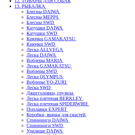
12. ТОВАРЫ ДЛЯ СОБАК
13. РЫБАЛКА
Блесны DAIWA
Блесны MEPPS
Блесны SWD
Катушки DAIWA
Катушки SWD
Крючки GAMAKATSU
Крючки SWD
Леска ALLVEGA
Леска DAIWA
Воблеры MARIA
Леска GAMAKATSU
Воблеры SWD
Леска OLYMPUS
Воблеры YO-ZURI
Леска SWD
Джигголовки, грузила
Леска плетеная BERKLEY
Леска плетеная SPIDERWIRE
Поплавки EXPERT
Коробки, ящики для снастей
Спиннинги DAIWA
Спиннинги SWD
Удилище DAIWA