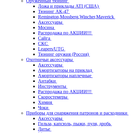
Оружейный тюнинг
Ложа и приклады ATI (США)
Тюнинг АК-47
Remington,Mossberg,Wincher,Maverick
Аксессуары
Мосина
Распродажа по АКЦИИ!!!
Сайга
СКС
Leapers/UTG
Тюнинг оружия (Россия)
Охотничьи аксессуары
Аксессуары
Амортизаторы на приклад
Амортизаторы наплечные
Антабки
Инструменты
Распродажа по АКЦИИ!!!
Скоростемеры
Химия
Чоки
Приборы для снаряжения патронов и расходники
Аксессуары
Гильза, капсюль, пыжи, пуля, дробь
Литье