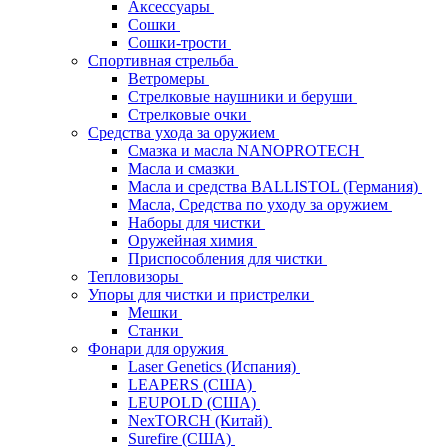
Аксессуары
Сошки
Сошки-трости
Спортивная стрельба
Ветромеры
Стрелковые наушники и беруши
Стрелковые очки
Средства ухода за оружием
Смазка и масла NANOPROTECH
Масла и смазки
Масла и средства BALLISTOL (Германия)
Масла, Средства по уходу за оружием
Наборы для чистки
Оружейная химия
Приспособления для чистки
Тепловизоры
Упоры для чистки и пристрелки
Мешки
Станки
Фонари для оружия
Laser Genetics (Испания)
LEAPERS (США)
LEUPOLD (США)
NexTORCH (Китай)
Surefire (США)