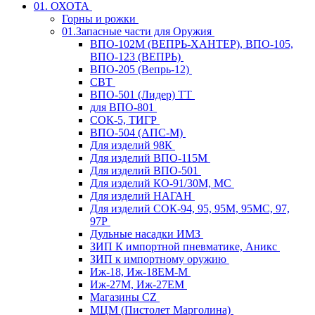
01. ОХОТА
Горны и рожки
01.Запасные части для Оружия
ВПО-102М (ВЕПРЬ-ХАНТЕР), ВПО-105,
ВПО-123 (ВЕПРЬ)
ВПО-205 (Вепрь-12)
СВТ
ВПО-501 (Лидер) ТТ
для ВПО-801
СОК-5, ТИГР
ВПО-504 (АПС-М)
Для изделий 98К
Для изделий ВПО-115М
Для изделий ВПО-501
Для изделий КО-91/30М, МС
Для изделий НАГАН
Для изделий СОК-94, 95, 95М, 95МС, 97,
97Р
Дульные насадки ИМЗ
ЗИП К импортной пневматике, Аникс
ЗИП к импортному оружию
Иж-18, Иж-18ЕМ-М
Иж-27М, Иж-27ЕМ
Магазины CZ
МЦМ (Пистолет Марголина)