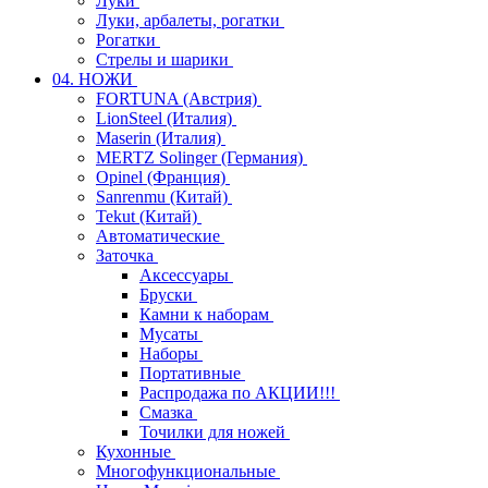
Луки
Луки, арбалеты, рогатки
Рогатки
Стрелы и шарики
04. НОЖИ
FORTUNA (Австрия)
LionSteel (Италия)
Maserin (Италия)
MERTZ Solinger (Германия)
Opinel (Франция)
Sanrenmu (Китай)
Tekut (Китай)
Автоматические
Заточка
Аксессуары
Бруски
Камни к наборам
Мусаты
Наборы
Портативные
Распродажа по АКЦИИ!!!
Смазка
Точилки для ножей
Кухонные
Многофункциональные