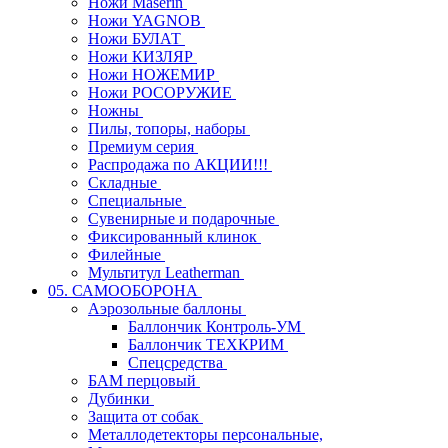
Ножи Maserin
Ножи YAGNOB
Ножи БУЛАТ
Ножи КИЗЛЯР
Ножи НОЖЕМИР
Ножи РОСОРУЖИЕ
Ножны
Пилы, топоры, наборы
Премиум серия
Распродажа по АКЦИИ!!!
Складные
Специальные
Сувенирные и подарочные
Фиксированный клинок
Филейные
Мультитул Leatherman
05. САМООБОРОНА
Аэрозольные баллоны
Баллончик Контроль-УМ
Баллончик ТЕХКРИМ
Спецсредства
БАМ перцовый
Дубинки
Защита от собак
Металлодетекторы персональные,