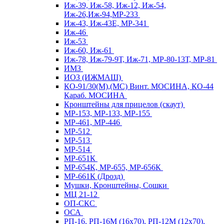
Иж-39, Иж-58, Иж-12, Иж-54,
Иж-26,Иж-94,МР-233
Иж-43, Иж-43Е, МР-341
Иж-46
Иж-53
Иж-60, Иж-61
Иж-78, Иж-79-9Т, Иж-71, МР-80-13Т, МР-81
ИМЗ
ИОЗ (ИЖМАШ)
КО-91/30(М),(МС) Винт. МОСИНА, КО-44
Караб. МОСИНА
Кронштейны для прицелов (скаут)
МР-153, МР-133, МР-155
МР-461, МР-446
МР-512
МР-513
МР-514
МР-651К
МР-654К, МР-655, МР-656К
МР-661К (Дрозд)
Мушки, Кронштейны, Сошки
МЦ 21-12
ОП-СКС
ОСА
РП-16, РП-16М (16х70), РП-12М (12х70),