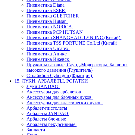
Пневматика Diana
Пневматика ESER
Пневматика GLETCHER
Пневматика Hutsan
Пневматика NORICA
Пневматика PCP HUTSAN
Пневматика SHANGHAI GLYN INC (Китай)
Пневматика TSS FORTUNE Co,Ltd (Китай)
Пневматика Umarex
Пневматика Аникс
Пневматика Ижевск
Пружины газовые, Саунд-Модераторы, Баллоны
высокого давления (Глушитель)
Страйкбол Cybergun (Франция)
15. ЛУКИ, АРБАЛЕТЫ, РОГАТКИ
Луки JANDAO
Аксессуары для арбалетов
Аксессуары для блочных луков
Аксессуары для классических луков
Арбалет-пистолеты
Арбалеты JANDAO
Арбалеты блочные
Арбалеты рекурсивные
Запчасти