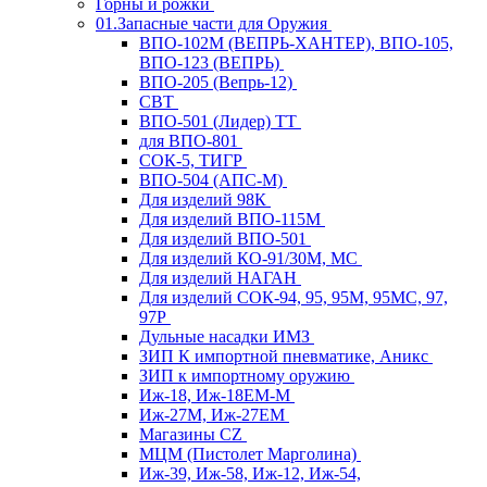
Горны и рожки
01.Запасные части для Оружия
ВПО-102М (ВЕПРЬ-ХАНТЕР), ВПО-105,
ВПО-123 (ВЕПРЬ)
ВПО-205 (Вепрь-12)
СВТ
ВПО-501 (Лидер) ТТ
для ВПО-801
СОК-5, ТИГР
ВПО-504 (АПС-М)
Для изделий 98К
Для изделий ВПО-115М
Для изделий ВПО-501
Для изделий КО-91/30М, МС
Для изделий НАГАН
Для изделий СОК-94, 95, 95М, 95МС, 97,
97Р
Дульные насадки ИМЗ
ЗИП К импортной пневматике, Аникс
ЗИП к импортному оружию
Иж-18, Иж-18ЕМ-М
Иж-27М, Иж-27ЕМ
Магазины CZ
МЦМ (Пистолет Марголина)
Иж-39, Иж-58, Иж-12, Иж-54,