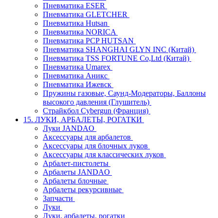
Пневматика ESER
Пневматика GLETCHER
Пневматика Hutsan
Пневматика NORICA
Пневматика PCP HUTSAN
Пневматика SHANGHAI GLYN INC (Китай)
Пневматика TSS FORTUNE Co,Ltd (Китай)
Пневматика Umarex
Пневматика Аникс
Пневматика Ижевск
Пружины газовые, Саунд-Модераторы, Баллоны
высокого давления (Глушитель)
Страйкбол Cybergun (Франция)
15. ЛУКИ, АРБАЛЕТЫ, РОГАТКИ
Луки JANDAO
Аксессуары для арбалетов
Аксессуары для блочных луков
Аксессуары для классических луков
Арбалет-пистолеты
Арбалеты JANDAO
Арбалеты блочные
Арбалеты рекурсивные
Запчасти
Луки
Луки, арбалеты, рогатки