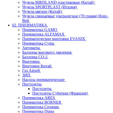
Чучела BIRDLAND пластиковые (Китай)
Чучела SPORTPLAST (Италия)
Чучела мягкие (Китай)
Чучела сминаемые ультралегкие (70 грамм) Норс-
Вей
02. ПНЕВМАТИКА
Пневматика GAMO
Пневматика ALFAMAX
Пневматические винтовки EVANIX
Пневматика Cyma
Автоматы
Баллоны высокого давления
Баллоны СО-2
Винтовки
Винтовки Китай
Газ Airsoft
ЗИП
Насосы пневматические
Пистолеты
Пистолеты
Пистолеты Cybergun (Франция)
Пневматика ARES
Пневматика BORNER
Пневматика Crosman
Пневматика Diana