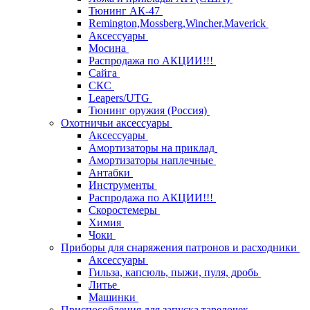
Тюнинг АК-47
Remington,Mossberg,Wincher,Maverick
Аксессуары
Мосина
Распродажа по АКЦИИ!!!
Сайга
СКС
Leapers/UTG
Тюнинг оружия (Россия)
Охотничьи аксессуары
Аксессуары
Амортизаторы на приклад
Амортизаторы наплечные
Антабки
Инструменты
Распродажа по АКЦИИ!!!
Скоростемеры
Химия
Чоки
Приборы для снаряжения патронов и расходники
Аксессуары
Гильза, капсюль, пыжи, пуля, дробь
Литье
Машинки
Приспособления для запуска тарелочек