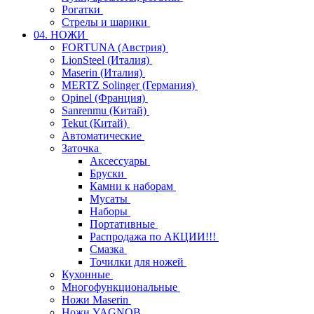
Рогатки
Стрелы и шарики
04. НОЖИ
FORTUNA (Австрия)
LionSteel (Италия)
Maserin (Италия)
MERTZ Solinger (Германия)
Opinel (Франция)
Sanrenmu (Китай)
Tekut (Китай)
Автоматические
Заточка
Аксессуары
Бруски
Камни к наборам
Мусаты
Наборы
Портативные
Распродажа по АКЦИИ!!!
Смазка
Точилки для ножей
Кухонные
Многофункциональные
Ножи Maserin
Ножи YAGNOB