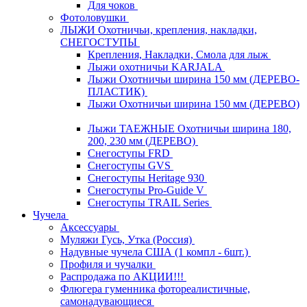
Для чоков
Фотоловушки
ЛЫЖИ Охотничьи, крепления, накладки,
СНЕГОСТУПЫ
Крепления, Накладки, Смола для лыж
Лыжи охотничьи KARJALA
Лыжи Охотничьи ширина 150 мм (ДЕРЕВО-
ПЛАСТИК)
Лыжи Охотничьи ширина 150 мм (ДЕРЕВО)
Лыжи ТАЕЖНЫЕ Охотничьи ширина 180,
200, 230 мм (ДЕРЕВО)
Снегоступы FRD
Снегоступы GVS
Снегоступы Heritage 930
Снегоступы Pro-Guide V
Снегоступы TRAIL Series
Чучела
Аксессуары
Муляжи Гусь, Утка (Россия)
Надувные чучела США (1 компл - 6шт.)
Профиля и чучалки
Распродажа по АКЦИИ!!!
Флюгера гуменника фотореалистичные,
самонадувающиеся