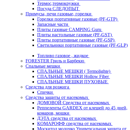
Термос,термокружки
Посуда СЛЕДОПЫТ
Примусы, печи газовые, горелки
Горелки портативные газовые (PF-GTP)
Запасные части
Плиты газовые CAMPING Guru
Плиты настольные газовые (PF-GST)
Плиты портативные газовые (PF-GSP)
Светильники портативные газовые (PF-GLP)
Топливо газовое , жидкое
FORESTER Гриль и Барбекю
Спальные мешки
СПАЛЬНЫЕ МЕШКИ ( Termolighte)
СПАЛЬНЫЕ МЕШКИ Hollow Fiber
СПАЛЬНЫЕ МЕШКИ ПУХОВЫЕ
Средства для розжига
Спички
Средства защиты от насекомых
ДОМОВОЙ Средства от насекомых
Реппеленты GARDEX от клещей до 45 дней,
комаров, мошки
ДЭТА средства от насекомых
КОМАРОФФ средства от насекомых
Москитол молочко Универсальная защита от