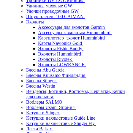
Тройники DENSO /Япония/
Удилища маховые GW
Удочки проводочные GW
Шнур плетен. 100 CAIMAN
Эхолоты
Аксессуары для эхолотов Garmin
Аксессуары к эхолотам Humminbird
Картплоттер+эхолот Humminbird
Карты Navionics Gold
Эхолоты Fishin'Buddy
Эхолоты Humminbird
Эхолоты Rivotek
Эхолоты LOWRANCE
Блесны Abu Garcia
Блесны Kuusamo Финляндия
Блесны Stinger
Блесны Westin
Вейдерсы, Ботинки, Костюмы, Перчатки, Кепки
для нахлыста
Воблеры SALMO
Воблеры Usami Япония
Катушки Stinger
Катушки нахлыстовые Guide Line
Катушки нахлыстовые Stinger Fly
Леска Balsax