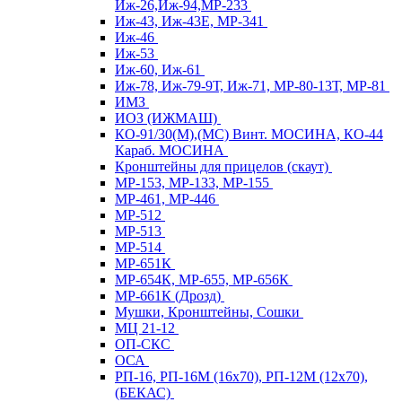
Иж-26,Иж-94,МР-233
Иж-43, Иж-43Е, МР-341
Иж-46
Иж-53
Иж-60, Иж-61
Иж-78, Иж-79-9Т, Иж-71, МР-80-13Т, МР-81
ИМЗ
ИОЗ (ИЖМАШ)
КО-91/30(М),(МС) Винт. МОСИНА, КО-44
Караб. МОСИНА
Кронштейны для прицелов (скаут)
МР-153, МР-133, МР-155
МР-461, МР-446
МР-512
МР-513
МР-514
МР-651К
МР-654К, МР-655, МР-656К
МР-661К (Дрозд)
Мушки, Кронштейны, Сошки
МЦ 21-12
ОП-СКС
ОСА
РП-16, РП-16М (16х70), РП-12М (12х70),
(БЕКАС)