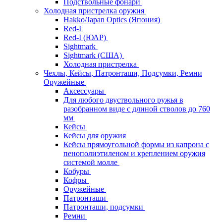
Подствольные фонари
Холодная пристрелка оружия
Hakko/Japan Optics (Япония)
Red-I
Red-I (ЮАР)
Sightmark
Sightmark (США)
Холодная пристрелка
Чехлы, Кейсы, Патронташи, Подсумки, Ремни
Оружейные
Аксессуары
Для любого двуствольного ружья в
разобранном виде с длиной стволов до 760
мм
Кейсы
Кейсы для оружия
Кейсы прямоугольной формы из капрона с
пенополиэтиленом и креплением оружия
системой молле
Кобуры
Кофры
Оружейные
Патронташи
Патронташи, подсумки
Ремни