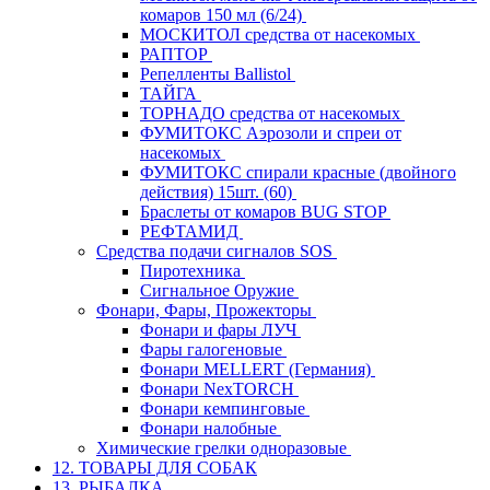
комаров 150 мл (6/24)
МОСКИТОЛ средства от насекомых
РАПТОР
Репелленты Ballistol
ТАЙГА
ТОРНАДО средства от насекомых
ФУМИТОКС Аэрозоли и спреи от
насекомых
ФУМИТОКС спирали красные (двойного
действия) 15шт. (60)
Браслеты от комаров BUG STOP
РЕФТАМИД
Средства подачи сигналов SOS
Пиротехника
Сигнальное Оружие
Фонари, Фары, Прожекторы
Фонари и фары ЛУЧ
Фары галогеновые
Фонари MELLERT (Германия)
Фонари NexTORCH
Фонари кемпинговые
Фонари налобные
Химические грелки одноразовые
12. ТОВАРЫ ДЛЯ СОБАК
13. РЫБАЛКА