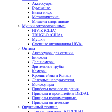
Аксессуары
Бумажные
Вятка-инфо
Металлические
Мишени спортивные
Мушки оптоволоконные
HIVIZ (США)
TRUGLO (США)
Мушки
Сменные оптоволокна HiViz
Оптика
Аксессуары для оптики
Бинокли
Дальномеры
Зрительные трубы
Камеры
Кронштейны и Кольца
Лазерные целеуказатели
Монокуляры
Приборы ночного видения
Прицелы и кронштейны DEDAL
Прицелы коллиматорные
Прицелы оптические
Оружейный тюнинг
Ложа и приклады ATI (США)