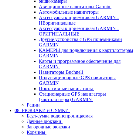
экшн-камеры
Авиационные навигаторы Garmin
Автомобильные навигаторы
Аксессуары к приемникам GARMIN -
НЕоригинальные
Аксессуары к приемникам GARMIN -
ОРИГИНАЛЬНЫЕ
Другие устройства с GPS приемниками
GARMIN
КАМЕРЫ для подключения к картплоттерам
GARMIN
Карты и программное обеспечение для
GARMIN
Навигаторы Buchnell
Полустационарные GPS навигаторы
GARMIN
Портативные навигаторы
Стационарные GPS навигаторы
(картплоттеры) GARMIN
Рации
08. РЮКЗАКИ и СУМКИ
Баул-сумка водонепроницаемая
Дачные рюкзаки
Загородные рюкзаки
Корзины