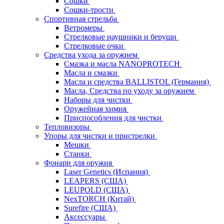
Сошки
Сошки-трости
Спортивная стрельба
Ветромеры
Стрелковые наушники и беруши
Стрелковые очки
Средства ухода за оружием
Смазка и масла NANOPROTECH
Масла и смазки
Масла и средства BALLISTOL (Германия)
Масла, Средства по уходу за оружием
Наборы для чистки
Оружейная химия
Приспособления для чистки
Тепловизоры
Упоры для чистки и пристрелки
Мешки
Станки
Фонари для оружия
Laser Genetics (Испания)
LEAPERS (США)
LEUPOLD (США)
NexTORCH (Китай)
Surefire (США)
Аксессуары