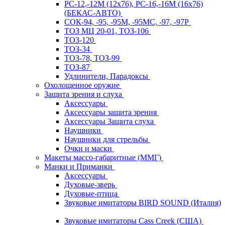
РС-12,-12М (12х76), РС-16,-16М (16х76)
(БЕКАС-АВТО)
СОК-94, -95, -95М, -95МС, -97, -97Р
ТОЗ МЦ 20-01, ТОЗ-106
ТОЗ-120
ТОЗ-34
ТОЗ-78, ТОЗ-99
ТОЗ-87
Удлинители, Парадоксы
Охолощенное оружие
Защита зрения и слуха
Аксессуары
Аксессуары защита зрения
Аксессуары Защита слуха
Наушники
Наушники для стрельбы
Очки и маски
Макеты массо-габаритные (ММГ)
Манки и Приманки
Аксессуары
Духовые-зверь
Духовые-птица
Звуковые имитаторы BIRD SOUND (Италия)
Звуковые имитаторы Cass Creek (США)