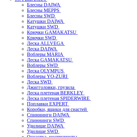
Блесны DAIWA
Блесны MEPPS
Блесны SWD
Катушки DAIWA
Катушки SWD
Крючки GAMAKATSU
Крючки SWD
Леска ALLVEGA
Леска DAIWA
Воблеры MARIA
Леска GAMAKATSU
Воблеры SWD
Леска OLYMPUS
Воблеры YO-ZURI
Леска SWD
Джигголовки, грузила
Леска плетеная BERKLEY
Леска плетеная SPIDERWIRE
Поплавки EXPERT
Коробки, ящики для снастей
Спиннинги DAIWA
Спиннинги SWD
Удилище DAIWA
Удилище SWD
Оснастка, инструменты