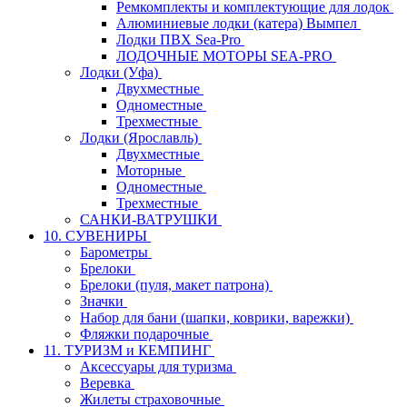
Ремкомплекты и комплектующие для лодок
Алюминиевые лодки (катера) Вымпел
Лодки ПВХ Sea-Pro
ЛОДОЧНЫЕ МОТОРЫ SEA-PRO
Лодки (Уфа)
Двухместные
Одноместные
Трехместные
Лодки (Ярославль)
Двухместные
Моторные
Одноместные
Трехместные
САНКИ-ВАТРУШКИ
10. СУВЕНИРЫ
Барометры
Брелоки
Брелоки (пуля, макет патрона)
Значки
Набор для бани (шапки, коврики, варежки)
Фляжки подарочные
11. ТУРИЗМ и КЕМПИНГ
Аксессуары для туризма
Веревка
Жилеты страховочные