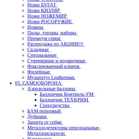
Ножи БУЛАТ
Ножи КИЗЛЯР
Ножи НОЖЕМИР
Ножи РОСОРУЖИЕ
Ножны
Пилы, топоры, наборы
Премиум серия
Распродажа по АКЦИИ!!!
Складные
Специальные
Сувенирные и подарочные
Фиксированный клинок
Филейные
Мультитул Leatherman
05. САМООБОРОНА
Аэрозольные баллоны
Баллончик Контроль-УМ
Баллончик ТЕХКРИМ
Спецсредства
БАМ перцовый
Дубинки
Защита от собак
Металлодетекторы персональные,
Металлоискатели
Наручники