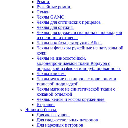
Ремни
Ружейные ремни
Сумки
Чехлы GAMO
Чехлы для оптических прицелов
Чехлы для оружия
Чехлы для оружия из капрона с прокладкой
из пенополиэтилена
Чехлы и кейсы для оружия Allen
Чехлы и футляры ружейные из натуральной
кожи
Чехлы из износостойкой,
водонепроницаемой ткани Кордура с
подкладкой из флока или дублированного
Чехлы кликом
Чехлы мягкие из капрона с поролоном и
тканевой подкладкой
Чехлы мягкие из синтетической ткани с
кожаной отделкой
Чехлы, кейсы и кофры оружейные
Ягдташи
Ящики и боксы
Для аксессуаров
Для гладкоствольных патронов
Для нарезных патронов