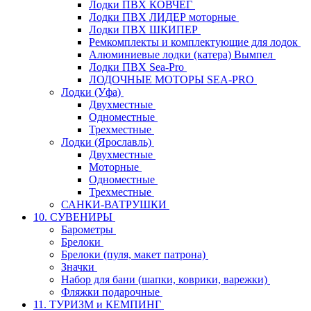
Лодки ПВХ КОВЧЕГ
Лодки ПВХ ЛИДЕР моторные
Лодки ПВХ ШКИПЕР
Ремкомплекты и комплектующие для лодок
Алюминиевые лодки (катера) Вымпел
Лодки ПВХ Sea-Pro
ЛОДОЧНЫЕ МОТОРЫ SEA-PRO
Лодки (Уфа)
Двухместные
Одноместные
Трехместные
Лодки (Ярославль)
Двухместные
Моторные
Одноместные
Трехместные
САНКИ-ВАТРУШКИ
10. СУВЕНИРЫ
Барометры
Брелоки
Брелоки (пуля, макет патрона)
Значки
Набор для бани (шапки, коврики, варежки)
Фляжки подарочные
11. ТУРИЗМ и КЕМПИНГ