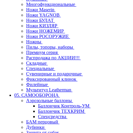
Многофункциональные
Ножи Maserin
Ножи YAGNOB
Ножи БУЛАТ
Ножи КИЗЛЯР
Ножи НОЖЕМИР
Ножи РОСОРУЖИЕ
Ножны
Пилы, топоры, наборы
Премиум серия
Распродажа по АКЦИИ!!!
Складные
Специальные
Сувенирные и подарочные
Фиксированный клинок
Филейные
Мультитул Leatherman
05. САМООБОРОНА
Аэрозольные баллоны
Баллончик Контроль-УМ
Баллончик ТЕХКРИМ
Спецсредства
БАМ перцовый
Дубинки
Защита от собак