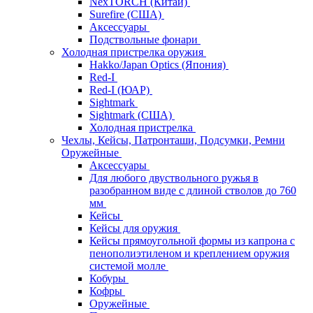
NexTORCH (Китай)
Surefire (США)
Аксессуары
Подствольные фонари
Холодная пристрелка оружия
Hakko/Japan Optics (Япония)
Red-I
Red-I (ЮАР)
Sightmark
Sightmark (США)
Холодная пристрелка
Чехлы, Кейсы, Патронташи, Подсумки, Ремни
Оружейные
Аксессуары
Для любого двуствольного ружья в
разобранном виде с длиной стволов до 760
мм
Кейсы
Кейсы для оружия
Кейсы прямоугольной формы из капрона с
пенополиэтиленом и креплением оружия
системой молле
Кобуры
Кофры
Оружейные