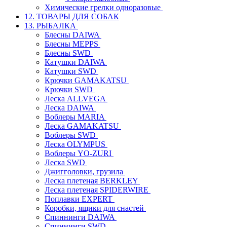
Химические грелки одноразовые
12. ТОВАРЫ ДЛЯ СОБАК
13. РЫБАЛКА
Блесны DAIWA
Блесны MEPPS
Блесны SWD
Катушки DAIWA
Катушки SWD
Крючки GAMAKATSU
Крючки SWD
Леска ALLVEGA
Леска DAIWA
Воблеры MARIA
Леска GAMAKATSU
Воблеры SWD
Леска OLYMPUS
Воблеры YO-ZURI
Леска SWD
Джигголовки, грузила
Леска плетеная BERKLEY
Леска плетеная SPIDERWIRE
Поплавки EXPERT
Коробки, ящики для снастей
Спиннинги DAIWA
Спиннинги SWD