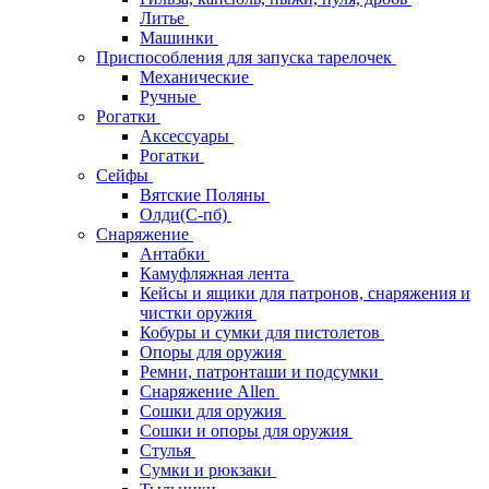
Литье
Машинки
Приспособления для запуска тарелочек
Механические
Ручные
Рогатки
Аксессуары
Рогатки
Сейфы
Вятские Поляны
Олди(С-пб)
Снаряжение
Антабки
Камуфляжная лента
Кейсы и ящики для патронов, снаряжения и
чистки оружия
Кобуры и сумки для пистолетов
Опоры для оружия
Ремни, патронташи и подсумки
Снаряжение Allen
Сошки для оружия
Сошки и опоры для оружия
Стулья
Сумки и рюкзаки