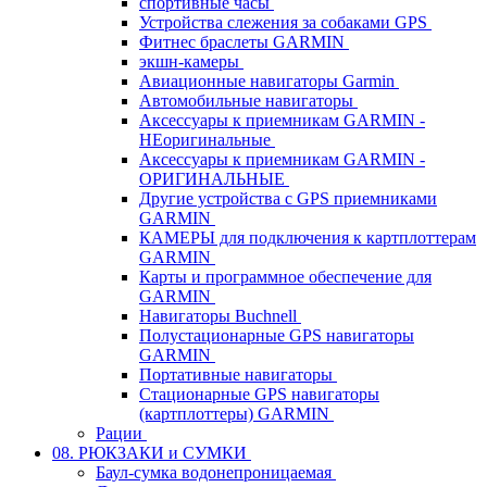
спортивные часы
Устройства слежения за собаками GPS
Фитнес браслеты GARMIN
экшн-камеры
Авиационные навигаторы Garmin
Автомобильные навигаторы
Аксессуары к приемникам GARMIN -
НЕоригинальные
Аксессуары к приемникам GARMIN -
ОРИГИНАЛЬНЫЕ
Другие устройства с GPS приемниками
GARMIN
КАМЕРЫ для подключения к картплоттерам
GARMIN
Карты и программное обеспечение для
GARMIN
Навигаторы Buchnell
Полустационарные GPS навигаторы
GARMIN
Портативные навигаторы
Стационарные GPS навигаторы
(картплоттеры) GARMIN
Рации
08. РЮКЗАКИ и СУМКИ
Баул-сумка водонепроницаемая