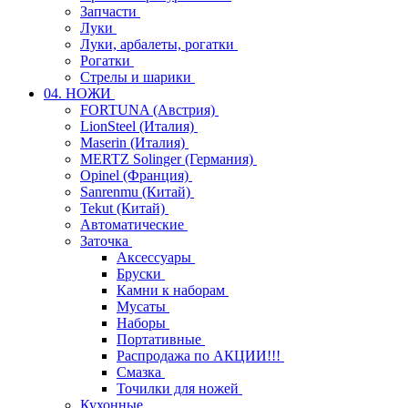
Запчасти
Луки
Луки, арбалеты, рогатки
Рогатки
Стрелы и шарики
04. НОЖИ
FORTUNA (Австрия)
LionSteel (Италия)
Maserin (Италия)
MERTZ Solinger (Германия)
Opinel (Франция)
Sanrenmu (Китай)
Tekut (Китай)
Автоматические
Заточка
Аксессуары
Бруски
Камни к наборам
Мусаты
Наборы
Портативные
Распродажа по АКЦИИ!!!
Смазка
Точилки для ножей
Кухонные