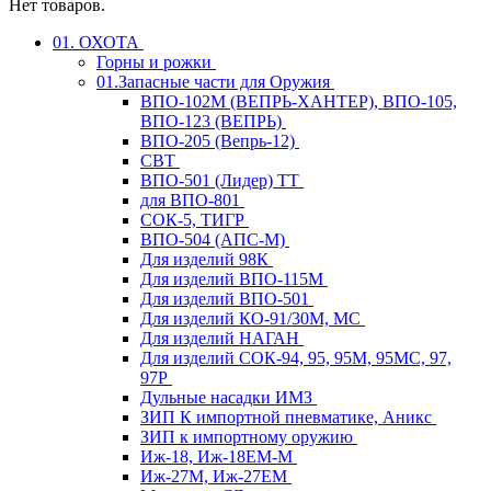
Нет товаров.
01. ОХОТА
Горны и рожки
01.Запасные части для Оружия
ВПО-102М (ВЕПРЬ-ХАНТЕР), ВПО-105,
ВПО-123 (ВЕПРЬ)
ВПО-205 (Вепрь-12)
СВТ
ВПО-501 (Лидер) ТТ
для ВПО-801
СОК-5, ТИГР
ВПО-504 (АПС-М)
Для изделий 98К
Для изделий ВПО-115М
Для изделий ВПО-501
Для изделий КО-91/30М, МС
Для изделий НАГАН
Для изделий СОК-94, 95, 95М, 95МС, 97,
97Р
Дульные насадки ИМЗ
ЗИП К импортной пневматике, Аникс
ЗИП к импортному оружию
Иж-18, Иж-18ЕМ-М
Иж-27М, Иж-27ЕМ