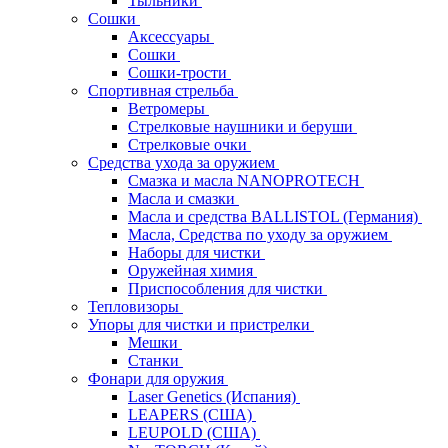
Тыльники
Сошки
Аксессуары
Сошки
Сошки-трости
Спортивная стрельба
Ветромеры
Стрелковые наушники и беруши
Стрелковые очки
Средства ухода за оружием
Смазка и масла NANOPROTECH
Масла и смазки
Масла и средства BALLISTOL (Германия)
Масла, Средства по уходу за оружием
Наборы для чистки
Оружейная химия
Приспособления для чистки
Тепловизоры
Упоры для чистки и пристрелки
Мешки
Станки
Фонари для оружия
Laser Genetics (Испания)
LEAPERS (США)
LEUPOLD (США)