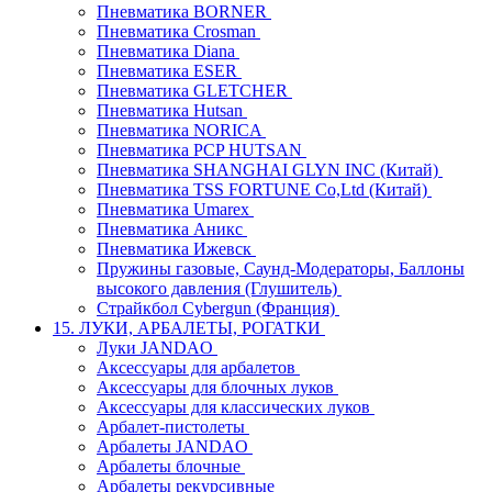
Пневматика BORNER
Пневматика Crosman
Пневматика Diana
Пневматика ESER
Пневматика GLETCHER
Пневматика Hutsan
Пневматика NORICA
Пневматика PCP HUTSAN
Пневматика SHANGHAI GLYN INC (Китай)
Пневматика TSS FORTUNE Co,Ltd (Китай)
Пневматика Umarex
Пневматика Аникс
Пневматика Ижевск
Пружины газовые, Саунд-Модераторы, Баллоны
высокого давления (Глушитель)
Страйкбол Cybergun (Франция)
15. ЛУКИ, АРБАЛЕТЫ, РОГАТКИ
Луки JANDAO
Аксессуары для арбалетов
Аксессуары для блочных луков
Аксессуары для классических луков
Арбалет-пистолеты
Арбалеты JANDAO
Арбалеты блочные
Арбалеты рекурсивные