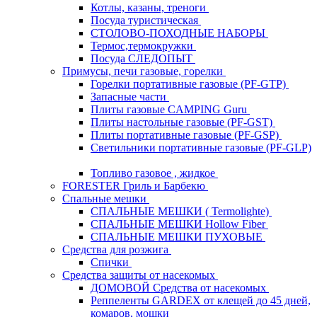
Котлы, казаны, треноги
Посуда туристическая
СТОЛОВО-ПОХОДНЫЕ НАБОРЫ
Термос,термокружки
Посуда СЛЕДОПЫТ
Примусы, печи газовые, горелки
Горелки портативные газовые (PF-GTP)
Запасные части
Плиты газовые CAMPING Guru
Плиты настольные газовые (PF-GST)
Плиты портативные газовые (PF-GSP)
Светильники портативные газовые (PF-GLP)
Топливо газовое , жидкое
FORESTER Гриль и Барбекю
Спальные мешки
СПАЛЬНЫЕ МЕШКИ ( Termolighte)
СПАЛЬНЫЕ МЕШКИ Hollow Fiber
СПАЛЬНЫЕ МЕШКИ ПУХОВЫЕ
Средства для розжига
Спички
Средства защиты от насекомых
ДОМОВОЙ Средства от насекомых
Реппеленты GARDEX от клещей до 45 дней,
комаров, мошки