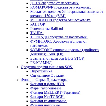
ДЭТА средства от насекомых
КОМАРОФФ средства от насекомых
Москитол молочко Универсальная защита от
комаров 150 мл (6/24)
МОСКИТОЛ средства от насекомых
РАПТОР
Репелленты Ballistol
ТАЙГА
ТОРНАДО средства от насекомых
ФУМИТОКС Аэрозоли и спреи от
насекомых
ФУМИТОКС спирали красные (двойного
действия) 15шт. (60)
Браслеты от комаров BUG STOP
РЕФТАМИД
Средства подачи сигналов SOS
Пиротехника
Сигнальное Оружие
Фонари, Фары, Прожекторы
Фонари и фары ЛУЧ
Фары галогеновые
Фонари MELLERT (Германия)
Фонари NexTORCH
Фонари кемпинговые
Фонари налобные