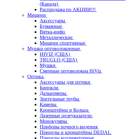
(Канада)
Распродажа по АКЦИИ!!!
Мишени
Аксессуары
Бумажные
Вятка-инфо
Металлические
Мишени спортивные
Мушки оптоволоконные
HIVIZ (США)
TRUGLO (США)
Мушки
Сменные оптоволокна HiViz
Оптика
Аксессуары для оптики
Бинокли
Дальномеры
Зрительные трубы
Камеры
Кронштейны и Кольца
Лазерные целеуказатели
Монокуляры
Приборы ночного видения
Прицелы и кронштейны DEDAL
Прицелы коллиматорные