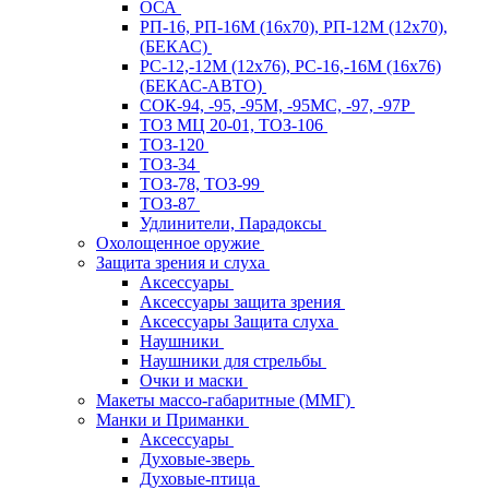
ОСА
РП-16, РП-16М (16х70), РП-12М (12х70),
(БЕКАС)
РС-12,-12М (12х76), РС-16,-16М (16х76)
(БЕКАС-АВТО)
СОК-94, -95, -95М, -95МС, -97, -97Р
ТОЗ МЦ 20-01, ТОЗ-106
ТОЗ-120
ТОЗ-34
ТОЗ-78, ТОЗ-99
ТОЗ-87
Удлинители, Парадоксы
Охолощенное оружие
Защита зрения и слуха
Аксессуары
Аксессуары защита зрения
Аксессуары Защита слуха
Наушники
Наушники для стрельбы
Очки и маски
Макеты массо-габаритные (ММГ)
Манки и Приманки
Аксессуары
Духовые-зверь
Духовые-птица