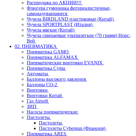
Распродажа по АКЦИИ!!!
Флюгера гуменника фотореалистичные,
самонадувающиеся
Чучела BIRDLAND пластиковые (Китай)
Чучела SPORTPLAST (Италия)
Чучела мягкие (Китай)
Чучела сминаемые ультралегкие (70 грамм) Норс-
Вей
02. ПНЕВМАТИКА
Пневматика GAMO
Пневматика ALFAMAX
Пневматические винтовки EVANIX
Пневматика Cyma
Автоматы
Баллоны высокого давления
Баллоны СО-2
Винтовки
Винтовки Китай
Газ Airsoft
ЗИП
Насосы пневматические
Пистолеты
Пистолеты
Пистолеты Cybergun (Франция)
Пневматика ARES