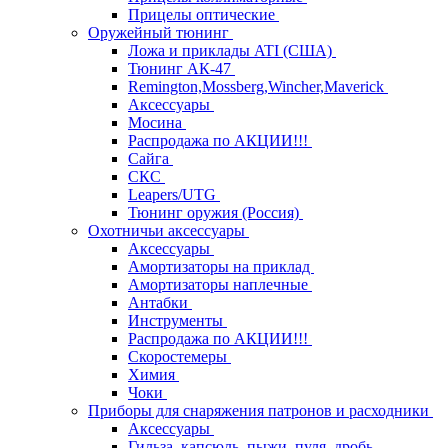
Прицелы оптические
Оружейный тюнинг
Ложа и приклады ATI (США)
Тюнинг АК-47
Remington,Mossberg,Wincher,Maverick
Аксессуары
Мосина
Распродажа по АКЦИИ!!!
Сайга
СКС
Leapers/UTG
Тюнинг оружия (Россия)
Охотничьи аксессуары
Аксессуары
Амортизаторы на приклад
Амортизаторы наплечные
Антабки
Инструменты
Распродажа по АКЦИИ!!!
Скоростемеры
Химия
Чоки
Приборы для снаряжения патронов и расходники
Аксессуары
Гильза, капсюль, пыжи, пуля, дробь