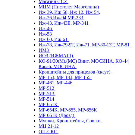
Магазины CZ
МЦМ (Пистолет Марголина)
Иж-39, Иж-58, Иж-12, Иж-54,
Иж-26,Иж-94,МР-233
Иж-43, Иж-43Е, МР-341
Иж-46
Иж-53
Иж-60, Иж-61
Иж-78, Иж-79-9Т, Иж-71, МР-80-13Т, МР-81
ИМЗ
ИОЗ (ИЖМАШ)
КО-91/30(М),(МС) Винт. МОСИНА, КО-44
Караб. МОСИНА
Кронштейны для прицелов (скаут)
МР-153, МР-133, МР-155
МР-461, МР-446
МР-512
МР-513
МР-514
МР-651К
МР-654К, МР-655, МР-656К
МР-661К (Дрозд)
Мушки, Кронштейны, Сошки
МЦ 21-12
ОП-СКС