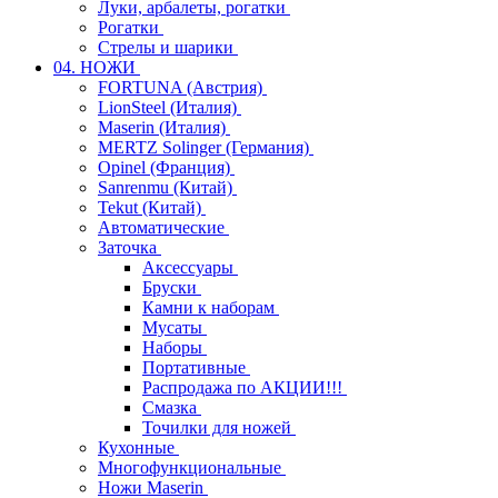
Луки, арбалеты, рогатки
Рогатки
Стрелы и шарики
04. НОЖИ
FORTUNA (Австрия)
LionSteel (Италия)
Maserin (Италия)
MERTZ Solinger (Германия)
Opinel (Франция)
Sanrenmu (Китай)
Tekut (Китай)
Автоматические
Заточка
Аксессуары
Бруски
Камни к наборам
Мусаты
Наборы
Портативные
Распродажа по АКЦИИ!!!
Смазка
Точилки для ножей
Кухонные
Многофункциональные
Ножи Maserin