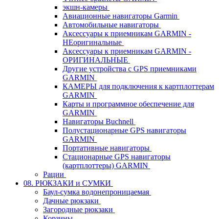
экшн-камеры
Авиационные навигаторы Garmin
Автомобильные навигаторы
Аксессуары к приемникам GARMIN -
НЕоригинальные
Аксессуары к приемникам GARMIN -
ОРИГИНАЛЬНЫЕ
Другие устройства с GPS приемниками
GARMIN
КАМЕРЫ для подключения к картплоттерам
GARMIN
Карты и программное обеспечение для
GARMIN
Навигаторы Buchnell
Полустационарные GPS навигаторы
GARMIN
Портативные навигаторы
Стационарные GPS навигаторы
(картплоттеры) GARMIN
Рации
08. РЮКЗАКИ и СУМКИ
Баул-сумка водонепроницаемая
Дачные рюкзаки
Загородные рюкзаки
Корзины