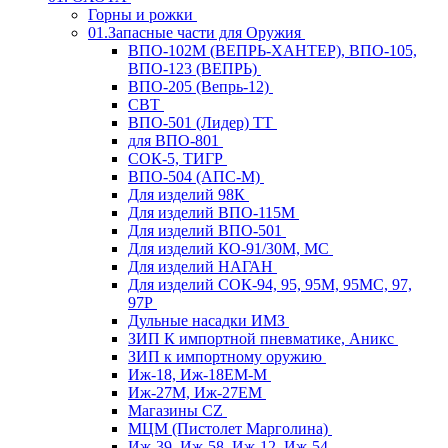
Горны и рожки
01.Запасные части для Оружия
ВПО-102М (ВЕПРЬ-ХАНТЕР), ВПО-105,
ВПО-123 (ВЕПРЬ)
ВПО-205 (Вепрь-12)
СВТ
ВПО-501 (Лидер) ТТ
для ВПО-801
СОК-5, ТИГР
ВПО-504 (АПС-М)
Для изделий 98К
Для изделий ВПО-115М
Для изделий ВПО-501
Для изделий КО-91/30М, МС
Для изделий НАГАН
Для изделий СОК-94, 95, 95М, 95МС, 97,
97Р
Дульные насадки ИМЗ
ЗИП К импортной пневматике, Аникс
ЗИП к импортному оружию
Иж-18, Иж-18ЕМ-М
Иж-27М, Иж-27ЕМ
Магазины CZ
МЦМ (Пистолет Марголина)
Иж-39, Иж-58, Иж-12, Иж-54,