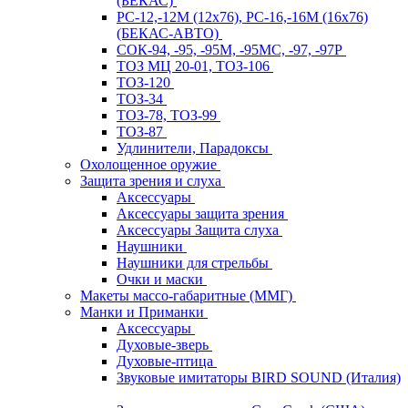
(БЕКАС)
РС-12,-12М (12х76), РС-16,-16М (16х76)
(БЕКАС-АВТО)
СОК-94, -95, -95М, -95МС, -97, -97Р
ТОЗ МЦ 20-01, ТОЗ-106
ТОЗ-120
ТОЗ-34
ТОЗ-78, ТОЗ-99
ТОЗ-87
Удлинители, Парадоксы
Охолощенное оружие
Защита зрения и слуха
Аксессуары
Аксессуары защита зрения
Аксессуары Защита слуха
Наушники
Наушники для стрельбы
Очки и маски
Макеты массо-габаритные (ММГ)
Манки и Приманки
Аксессуары
Духовые-зверь
Духовые-птица
Звуковые имитаторы BIRD SOUND (Италия)