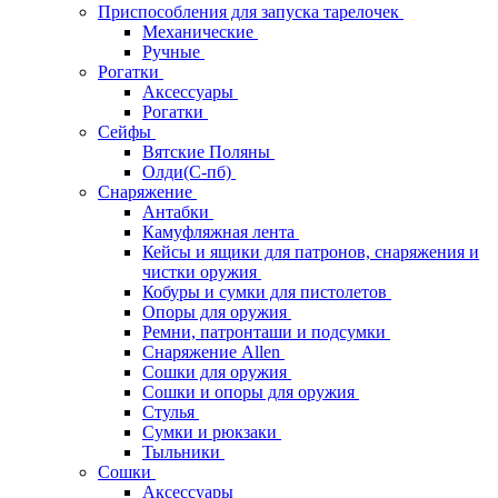
Приспособления для запуска тарелочек
Механические
Ручные
Рогатки
Аксессуары
Рогатки
Сейфы
Вятские Поляны
Олди(С-пб)
Снаряжение
Антабки
Камуфляжная лента
Кейсы и ящики для патронов, снаряжения и
чистки оружия
Кобуры и сумки для пистолетов
Опоры для оружия
Ремни, патронташи и подсумки
Снаряжение Allen
Сошки для оружия
Сошки и опоры для оружия
Стулья
Сумки и рюкзаки
Тыльники
Сошки
Аксессуары