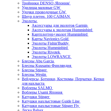
Тройники DENSO /Япония/
Удилища маховые GW
Удочки проводочные GW
Шнур плетен. 100 CAIMAN
Эхолоты
Аксессуары для эхолотов Garmin
Аксессуары к эхолотам Humminbird
Картплоттер+эхолот Humminbird
Карты Navionics Gold
Эхолоты Fishin'Buddy
Эхолоты Humminbird
Эхолоты Rivotek
Эхолоты LOWRANCE
Блесны Abu Garcia
Блесны Kuusamo Финляндия
Блесны Stinger
Блесны Westin
Вейдерсы, Ботинки, Костюмы, Перчатки, Кепки
для нахлыста
Воблеры SALMO
Воблеры Usami Япония
Катушки Stinger
Катушки нахлыстовые Guide Line
Катушки нахлыстовые Stinger Fly
Леска Balsax