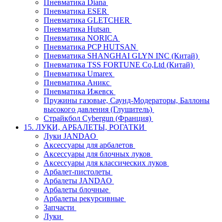
Пневматика Diana
Пневматика ESER
Пневматика GLETCHER
Пневматика Hutsan
Пневматика NORICA
Пневматика PCP HUTSAN
Пневматика SHANGHAI GLYN INC (Китай)
Пневматика TSS FORTUNE Co,Ltd (Китай)
Пневматика Umarex
Пневматика Аникс
Пневматика Ижевск
Пружины газовые, Саунд-Модераторы, Баллоны
высокого давления (Глушитель)
Страйкбол Cybergun (Франция)
15. ЛУКИ, АРБАЛЕТЫ, РОГАТКИ
Луки JANDAO
Аксессуары для арбалетов
Аксессуары для блочных луков
Аксессуары для классических луков
Арбалет-пистолеты
Арбалеты JANDAO
Арбалеты блочные
Арбалеты рекурсивные
Запчасти
Луки