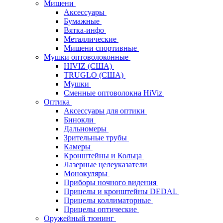
Мишени
Аксессуары
Бумажные
Вятка-инфо
Металлические
Мишени спортивные
Мушки оптоволоконные
HIVIZ (США)
TRUGLO (США)
Мушки
Сменные оптоволокна HiViz
Оптика
Аксессуары для оптики
Бинокли
Дальномеры
Зрительные трубы
Камеры
Кронштейны и Кольца
Лазерные целеуказатели
Монокуляры
Приборы ночного видения
Прицелы и кронштейны DEDAL
Прицелы коллиматорные
Прицелы оптические
Оружейный тюнинг