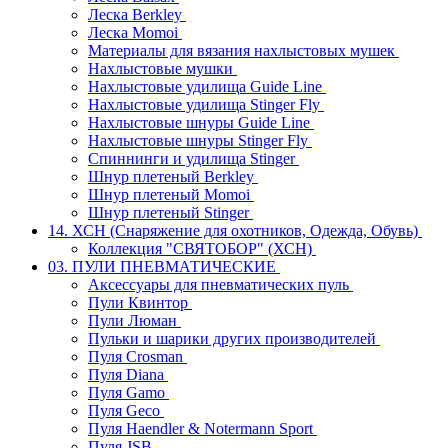
Леска Berkley
Леска Momoi
Материалы для вязания нахлыстовых мушек
Нахлыстовые мушки
Нахлыстовые удилища Guide Line
Нахлыстовые удилища Stinger Fly
Нахлыстовые шнуры Guide Line
Нахлыстовые шнуры Stinger Fly
Спиннинги и удилища Stinger
Шнур плетеный Berkley
Шнур плетеный Momoi
Шнур плетеный Stinger
14. ХСН (Снаряжение для охотников, Одежда, Обувь)
Коллекция "СВЯТОБОР" (ХСН)
03. ПУЛИ ПНЕВМАТИЧЕСКИЕ
Аксессуары для пневматических пуль
Пули Квинтор
Пули Люман
Пульки и шарики других производителей
Пуля Crosman
Пуля Diana
Пуля Gamo
Пуля Geco
Пуля Haendler & Notermann Sport
Пуля JSB