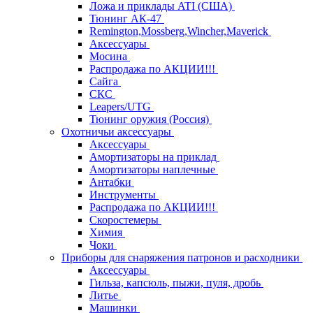
Ложа и приклады ATI (США)
Тюнинг АК-47
Remington,Mossberg,Wincher,Maverick
Аксессуары
Мосина
Распродажа по АКЦИИ!!!
Сайга
СКС
Leapers/UTG
Тюнинг оружия (Россия)
Охотничьи аксессуары
Аксессуары
Амортизаторы на приклад
Амортизаторы наплечные
Антабки
Инструменты
Распродажа по АКЦИИ!!!
Скоростемеры
Химия
Чоки
Приборы для снаряжения патронов и расходники
Аксессуары
Гильза, капсюль, пыжи, пуля, дробь
Литье
Машинки