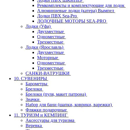
Лодки ПВХ ШКИПЕР
Ремкомплекты и комплектующие для лодок
Алюминиевые лодки (катера) Вымпел
Лодки ПВХ Sea-Pro
ЛОДОЧНЫЕ МОТОРЫ SEA-PRO
Лодки (Уфа)
Двухместные
Одноместные
Трехместные
Лодки (Ярославль)
Двухместные
Моторные
Одноместные
Трехместные
САНКИ-ВАТРУШКИ
10. СУВЕНИРЫ
Барометры
Брелоки
Брелоки (пуля, макет патрона)
Значки
Набор для бани (шапки, коврики, варежки)
Фляжки подарочные
11. ТУРИЗМ и КЕМПИНГ
Аксессуары для туризма
Веревка