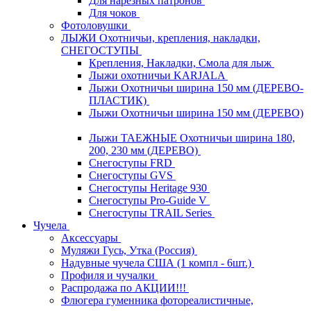
Для нарезных патронов
Для чоков
Фотоловушки
ЛЫЖИ Охотничьи, крепления, накладки,
СНЕГОСТУПЫ
Крепления, Накладки, Смола для лыж
Лыжи охотничьи KARJALA
Лыжи Охотничьи ширина 150 мм (ДЕРЕВО-
ПЛАСТИК)
Лыжи Охотничьи ширина 150 мм (ДЕРЕВО)
Лыжи ТАЕЖНЫЕ Охотничьи ширина 180,
200, 230 мм (ДЕРЕВО)
Снегоступы FRD
Снегоступы GVS
Снегоступы Heritage 930
Снегоступы Pro-Guide V
Снегоступы TRAIL Series
Чучела
Аксессуары
Муляжи Гусь, Утка (Россия)
Надувные чучела США (1 компл - 6шт.)
Профиля и чучалки
Распродажа по АКЦИИ!!!
Флюгера гуменника фотореалистичные,