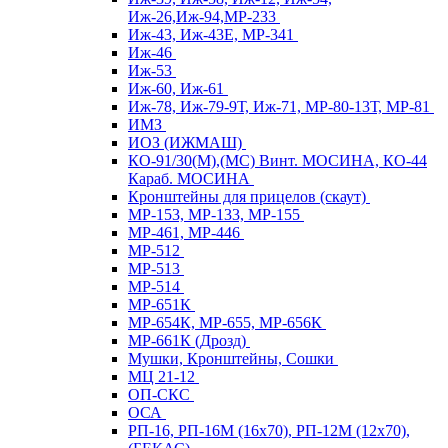
Иж-26,Иж-94,МР-233
Иж-43, Иж-43Е, МР-341
Иж-46
Иж-53
Иж-60, Иж-61
Иж-78, Иж-79-9Т, Иж-71, МР-80-13Т, МР-81
ИМЗ
ИОЗ (ИЖМАШ)
КО-91/30(М),(МС) Винт. МОСИНА, КО-44
Караб. МОСИНА
Кронштейны для прицелов (скаут)
МР-153, МР-133, МР-155
МР-461, МР-446
МР-512
МР-513
МР-514
МР-651К
МР-654К, МР-655, МР-656К
МР-661К (Дрозд)
Мушки, Кронштейны, Сошки
МЦ 21-12
ОП-СКС
ОСА
РП-16, РП-16М (16х70), РП-12М (12х70),