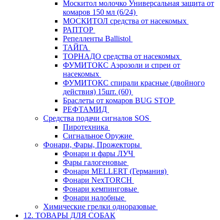
Москитол молочко Универсальная защита от
комаров 150 мл (6/24)
МОСКИТОЛ средства от насекомых
РАПТОР
Репелленты Ballistol
ТАЙГА
ТОРНАДО средства от насекомых
ФУМИТОКС Аэрозоли и спреи от
насекомых
ФУМИТОКС спирали красные (двойного
действия) 15шт. (60)
Браслеты от комаров BUG STOP
РЕФТАМИД
Средства подачи сигналов SOS
Пиротехника
Сигнальное Оружие
Фонари, Фары, Прожекторы
Фонари и фары ЛУЧ
Фары галогеновые
Фонари MELLERT (Германия)
Фонари NexTORCH
Фонари кемпинговые
Фонари налобные
Химические грелки одноразовые
12. ТОВАРЫ ДЛЯ СОБАК