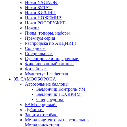
Ножи YAGNOB
Ножи БУЛАТ
Ножи КИЗЛЯР
Ножи НОЖЕМИР
Ножи РОСОРУЖИЕ
Ножны
Пилы, топоры, наборы
Премиум серия
Распродажа по АКЦИИ!!!
Складные
Специальные
Сувенирные и подарочные
Фиксированный клинок
Филейные
Мультитул Leatherman
05. САМООБОРОНА
Аэрозольные баллоны
Баллончик Контроль-УМ
Баллончик ТЕХКРИМ
Спецсредства
БАМ перцовый
Дубинки
Защита от собак
Металлодетекторы персональные,
Металлоискатели