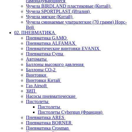
самонадувающиеся
Чучела BIRDLAND пластиковые (Китай)
Чучела SPORTPLAST (Италия)
Чучела мягкие (Китай)
Чучела сминаемые ультралегкие (70 грамм) Норс-
Вей
02. ПНЕВМАТИКА
Пневматика GAMO
Пневматика ALFAMAX
Пневматические винтовки EVANIX
Пневматика Cyma
Автоматы
Баллоны высокого давления
Баллоны СО-2
Винтовки
Винтовки Китай
Газ Airsoft
ЗИП
Насосы пневматические
Пистолеты
Пистолеты
Пистолеты Cybergun (Франция)
Пневматика ARES
Пневматика BORNER
Пневматика Crosman