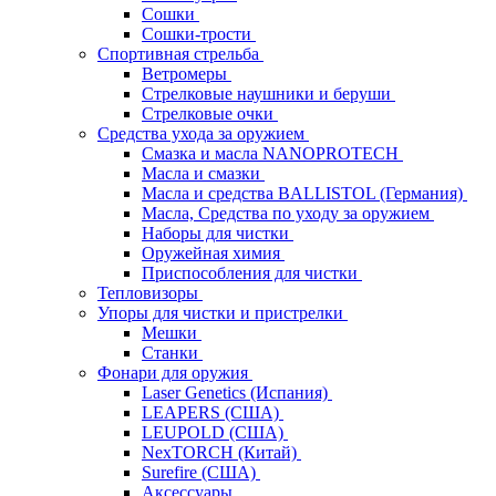
Сошки
Сошки-трости
Спортивная стрельба
Ветромеры
Стрелковые наушники и беруши
Стрелковые очки
Средства ухода за оружием
Смазка и масла NANOPROTECH
Масла и смазки
Масла и средства BALLISTOL (Германия)
Масла, Средства по уходу за оружием
Наборы для чистки
Оружейная химия
Приспособления для чистки
Тепловизоры
Упоры для чистки и пристрелки
Мешки
Станки
Фонари для оружия
Laser Genetics (Испания)
LEAPERS (США)
LEUPOLD (США)
NexTORCH (Китай)
Surefire (США)
Аксессуары