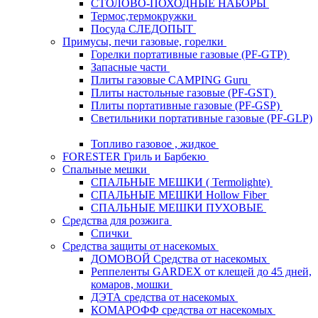
СТОЛОВО-ПОХОДНЫЕ НАБОРЫ
Термос,термокружки
Посуда СЛЕДОПЫТ
Примусы, печи газовые, горелки
Горелки портативные газовые (PF-GTP)
Запасные части
Плиты газовые CAMPING Guru
Плиты настольные газовые (PF-GST)
Плиты портативные газовые (PF-GSP)
Светильники портативные газовые (PF-GLP)
Топливо газовое , жидкое
FORESTER Гриль и Барбекю
Спальные мешки
СПАЛЬНЫЕ МЕШКИ ( Termolighte)
СПАЛЬНЫЕ МЕШКИ Hollow Fiber
СПАЛЬНЫЕ МЕШКИ ПУХОВЫЕ
Средства для розжига
Спички
Средства защиты от насекомых
ДОМОВОЙ Средства от насекомых
Реппеленты GARDEX от клещей до 45 дней,
комаров, мошки
ДЭТА средства от насекомых
КОМАРОФФ средства от насекомых