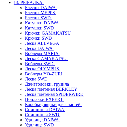
13. РЫБАЛКА
Блесны DAIWA
Блесны MEPPS
Блесны SWD
Катушки DAIWA
Катушки SWD
Крючки GAMAKATSU
Крючки SWD
Леска ALLVEGA
Леска DAIWA
Воблеры MARIA
Леска GAMAKATSU
Воблеры SWD
Леска OLYMPUS
Воблеры YO-ZURI
Леска SWD
Джигголовки, грузила
Леска плетеная BERKLEY
Леска плетеная SPIDERWIRE
Поплавки EXPERT
Коробки, ящики для снастей
Спиннинги DAIWA
Спиннинги SWD
Удилище DAIWA
Удилище SWD