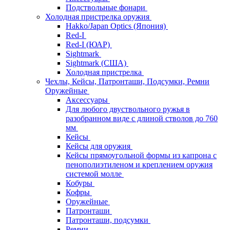
Подствольные фонари
Холодная пристрелка оружия
Hakko/Japan Optics (Япония)
Red-I
Red-I (ЮАР)
Sightmark
Sightmark (США)
Холодная пристрелка
Чехлы, Кейсы, Патронташи, Подсумки, Ремни
Оружейные
Аксессуары
Для любого двуствольного ружья в
разобранном виде с длиной стволов до 760
мм
Кейсы
Кейсы для оружия
Кейсы прямоугольной формы из капрона с
пенополиэтиленом и креплением оружия
системой молле
Кобуры
Кофры
Оружейные
Патронташи
Патронташи, подсумки
Ремни