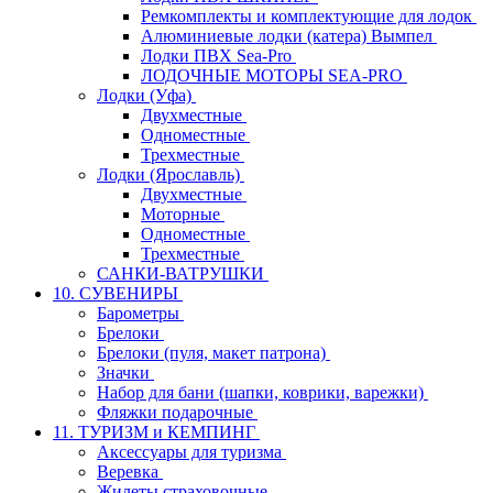
Ремкомплекты и комплектующие для лодок
Алюминиевые лодки (катера) Вымпел
Лодки ПВХ Sea-Pro
ЛОДОЧНЫЕ МОТОРЫ SEA-PRO
Лодки (Уфа)
Двухместные
Одноместные
Трехместные
Лодки (Ярославль)
Двухместные
Моторные
Одноместные
Трехместные
САНКИ-ВАТРУШКИ
10. СУВЕНИРЫ
Барометры
Брелоки
Брелоки (пуля, макет патрона)
Значки
Набор для бани (шапки, коврики, варежки)
Фляжки подарочные
11. ТУРИЗМ и КЕМПИНГ
Аксессуары для туризма
Веревка
Жилеты страховочные