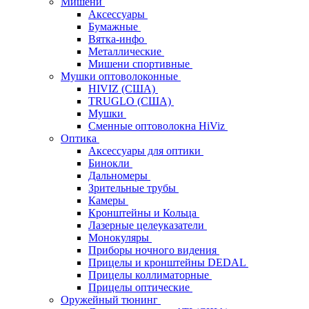
Мишени
Аксессуары
Бумажные
Вятка-инфо
Металлические
Мишени спортивные
Мушки оптоволоконные
HIVIZ (США)
TRUGLO (США)
Мушки
Сменные оптоволокна HiViz
Оптика
Аксессуары для оптики
Бинокли
Дальномеры
Зрительные трубы
Камеры
Кронштейны и Кольца
Лазерные целеуказатели
Монокуляры
Приборы ночного видения
Прицелы и кронштейны DEDAL
Прицелы коллиматорные
Прицелы оптические
Оружейный тюнинг