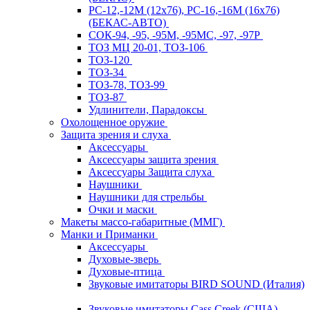
РС-12,-12М (12х76), РС-16,-16М (16х76)
(БЕКАС-АВТО)
СОК-94, -95, -95М, -95МС, -97, -97Р
ТОЗ МЦ 20-01, ТОЗ-106
ТОЗ-120
ТОЗ-34
ТОЗ-78, ТОЗ-99
ТОЗ-87
Удлинители, Парадоксы
Охолощенное оружие
Защита зрения и слуха
Аксессуары
Аксессуары защита зрения
Аксессуары Защита слуха
Наушники
Наушники для стрельбы
Очки и маски
Макеты массо-габаритные (ММГ)
Манки и Приманки
Аксессуары
Духовые-зверь
Духовые-птица
Звуковые имитаторы BIRD SOUND (Италия)
Звуковые имитаторы Cass Creek (США)