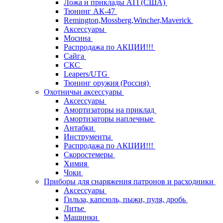
Ложа и приклады ATI (США)
Тюнинг АК-47
Remington,Mossberg,Wincher,Maverick
Аксессуары
Мосина
Распродажа по АКЦИИ!!!
Сайга
СКС
Leapers/UTG
Тюнинг оружия (Россия)
Охотничьи аксессуары
Аксессуары
Амортизаторы на приклад
Амортизаторы наплечные
Антабки
Инструменты
Распродажа по АКЦИИ!!!
Скоростемеры
Химия
Чоки
Приборы для снаряжения патронов и расходники
Аксессуары
Гильза, капсюль, пыжи, пуля, дробь
Литье
Машинки