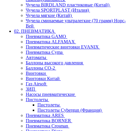
Чучела BIRDLAND пластиковые (Китай)
Чучела SPORTPLAST (Италия)
Чучела мягкие (Китай)
Чучела сминаемые ультралегкие (70 грамм) Норс-
Вей
02. ПНЕВМАТИКА
Пневматика GAMO
Пневматика ALFAMAX
Пневматические винтовки EVANIX
Пневматика Cyma
Автоматы
Баллоны высокого давления
Баллоны СО-2
Винтовки
Винтовки Китай
Газ Airsoft
ЗИП
Насосы пневматические
Пистолеты
Пистолеты
Пистолеты Cybergun (Франция)
Пневматика ARES
Пневматика BORNER
Пневматика Crosman