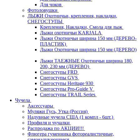
Для чоков
Фотоловушки
ЛЫЖИ Охотничьи, крепления, накладки,
СНЕГОСТУПЫ
Крепления, Накладки, Смола для лыж
Лыжи охотничьи KARJALA
Лыжи Охотничьи ширина 150 мм (ДЕРЕВО-
ПЛАСТИК)
Лыжи Охотничьи ширина 150 мм (ДЕРЕВО)
Лыжи ТАЕЖНЫЕ Охотничьи ширина 180,
200, 230 мм (ДЕРЕВО)
Снегоступы FRD
Снегоступы GVS
Снегоступы Heritage 930
Снегоступы Pro-Guide V
Снегоступы TRAIL Series
Чучела
Аксессуары
Муляжи Гусь, Утка (Россия)
Надувные чучела США (1 компл - 6шт.)
Профиля и чучалки
Распродажа по АКЦИИ!!!
Флюгера гуменника фотореалистичные,
самонадувающиеся