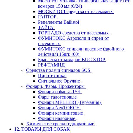
Москитол молочко Универсальная защита от
комаров 150 мл (6/24)
МОСКИТОЛ средства от насекомых
РАПТОР
Репелленты Ballistol
ТАЙГА
ТОРНАДО средства от насекомых
ФУМИТОКС Аэрозоли и спреи от
насекомых
ФУМИТОКС спирали красные (двойного
действия) 15шт. (60)
Браслеты от комаров BUG STOP
РЕФТАМИД
Средства подачи сигналов SOS
Пиротехника
Сигнальное Оружие
Фонари, Фары, Прожекторы
Фонари и фары ЛУЧ
Фары галогеновые
Фонари MELLERT (Германия)
Фонари NexTORCH
Фонари кемпинговые
Фонари налобные
Химические грелки одноразовые
12. ТОВАРЫ ДЛЯ СОБАК