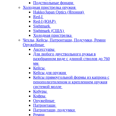
Подствольные фонари
Холодная пристрелка оружия
Hakko/Japan Optics (Япония)
Red-I
Red-I (ЮАР)
Sightmark
Sightmark (США)
Холодная пристрелка
Чехлы, Кейсы, Патронташи, Подсумки, Ремни
Оружейные
Аксессуары
Для любого двуствольного ружья в
разобранном виде с длиной стволов до 760
мм
Кейсы
Кейсы для оружия
Кейсы прямоугольной формы из капрона с
пенополиэтиленом и креплением оружия
системой молле
Кобуры
Кофры
Оружейные
Патронташи
Патронташи, подсумки
Ремни