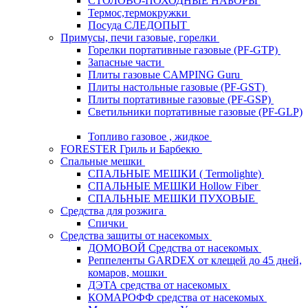
СТОЛОВО-ПОХОДНЫЕ НАБОРЫ
Термос,термокружки
Посуда СЛЕДОПЫТ
Примусы, печи газовые, горелки
Горелки портативные газовые (PF-GTP)
Запасные части
Плиты газовые CAMPING Guru
Плиты настольные газовые (PF-GST)
Плиты портативные газовые (PF-GSP)
Светильники портативные газовые (PF-GLP)
Топливо газовое , жидкое
FORESTER Гриль и Барбекю
Спальные мешки
СПАЛЬНЫЕ МЕШКИ ( Termolighte)
СПАЛЬНЫЕ МЕШКИ Hollow Fiber
СПАЛЬНЫЕ МЕШКИ ПУХОВЫЕ
Средства для розжига
Спички
Средства защиты от насекомых
ДОМОВОЙ Средства от насекомых
Реппеленты GARDEX от клещей до 45 дней,
комаров, мошки
ДЭТА средства от насекомых
КОМАРОФФ средства от насекомых