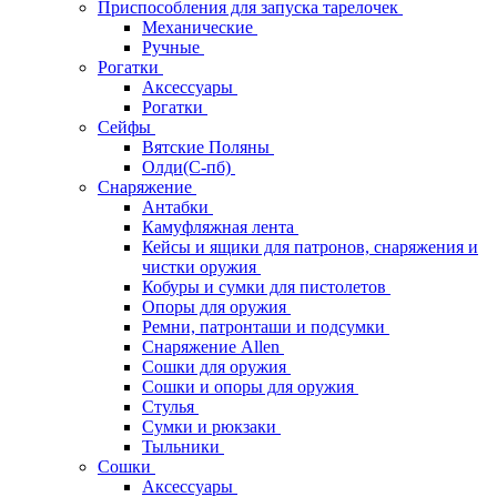
Приспособления для запуска тарелочек
Механические
Ручные
Рогатки
Аксессуары
Рогатки
Сейфы
Вятские Поляны
Олди(С-пб)
Снаряжение
Антабки
Камуфляжная лента
Кейсы и ящики для патронов, снаряжения и
чистки оружия
Кобуры и сумки для пистолетов
Опоры для оружия
Ремни, патронташи и подсумки
Снаряжение Allen
Сошки для оружия
Сошки и опоры для оружия
Стулья
Сумки и рюкзаки
Тыльники
Сошки
Аксессуары