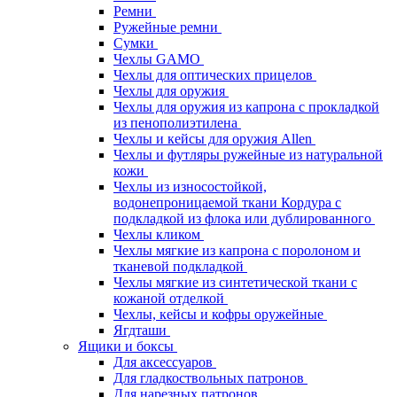
Ремни
Ружейные ремни
Сумки
Чехлы GAMO
Чехлы для оптических прицелов
Чехлы для оружия
Чехлы для оружия из капрона с прокладкой
из пенополиэтилена
Чехлы и кейсы для оружия Allen
Чехлы и футляры ружейные из натуральной
кожи
Чехлы из износостойкой,
водонепроницаемой ткани Кордура с
подкладкой из флока или дублированного
Чехлы кликом
Чехлы мягкие из капрона с поролоном и
тканевой подкладкой
Чехлы мягкие из синтетической ткани с
кожаной отделкой
Чехлы, кейсы и кофры оружейные
Ягдташи
Ящики и боксы
Для аксессуаров
Для гладкоствольных патронов
Для нарезных патронов