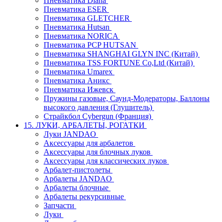
Пневматика Diana
Пневматика ESER
Пневматика GLETCHER
Пневматика Hutsan
Пневматика NORICA
Пневматика PCP HUTSAN
Пневматика SHANGHAI GLYN INC (Китай)
Пневматика TSS FORTUNE Co,Ltd (Китай)
Пневматика Umarex
Пневматика Аникс
Пневматика Ижевск
Пружины газовые, Саунд-Модераторы, Баллоны
высокого давления (Глушитель)
Страйкбол Cybergun (Франция)
15. ЛУКИ, АРБАЛЕТЫ, РОГАТКИ
Луки JANDAO
Аксессуары для арбалетов
Аксессуары для блочных луков
Аксессуары для классических луков
Арбалет-пистолеты
Арбалеты JANDAO
Арбалеты блочные
Арбалеты рекурсивные
Запчасти
Луки