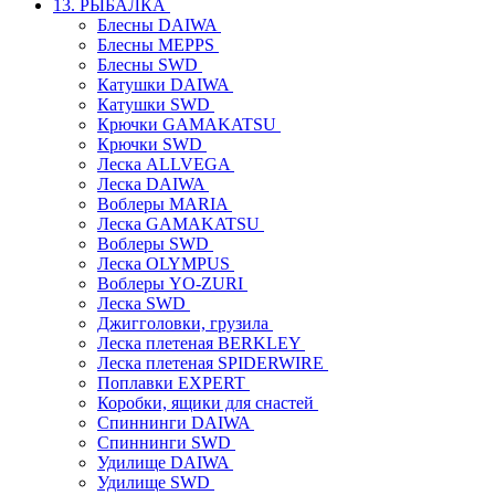
13. РЫБАЛКА
Блесны DAIWA
Блесны MEPPS
Блесны SWD
Катушки DAIWA
Катушки SWD
Крючки GAMAKATSU
Крючки SWD
Леска ALLVEGA
Леска DAIWA
Воблеры MARIA
Леска GAMAKATSU
Воблеры SWD
Леска OLYMPUS
Воблеры YO-ZURI
Леска SWD
Джигголовки, грузила
Леска плетеная BERKLEY
Леска плетеная SPIDERWIRE
Поплавки EXPERT
Коробки, ящики для снастей
Спиннинги DAIWA
Спиннинги SWD
Удилище DAIWA
Удилище SWD