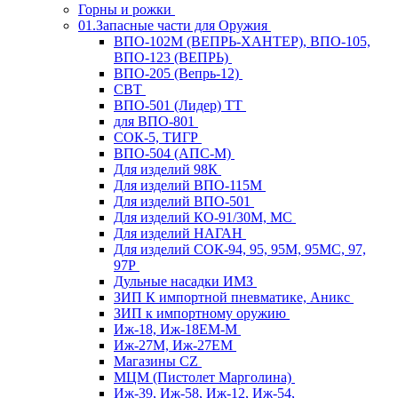
Горны и рожки
01.Запасные части для Оружия
ВПО-102М (ВЕПРЬ-ХАНТЕР), ВПО-105,
ВПО-123 (ВЕПРЬ)
ВПО-205 (Вепрь-12)
СВТ
ВПО-501 (Лидер) ТТ
для ВПО-801
СОК-5, ТИГР
ВПО-504 (АПС-М)
Для изделий 98К
Для изделий ВПО-115М
Для изделий ВПО-501
Для изделий КО-91/30М, МС
Для изделий НАГАН
Для изделий СОК-94, 95, 95М, 95МС, 97,
97Р
Дульные насадки ИМЗ
ЗИП К импортной пневматике, Аникс
ЗИП к импортному оружию
Иж-18, Иж-18ЕМ-М
Иж-27М, Иж-27ЕМ
Магазины CZ
МЦМ (Пистолет Марголина)
Иж-39, Иж-58, Иж-12, Иж-54,