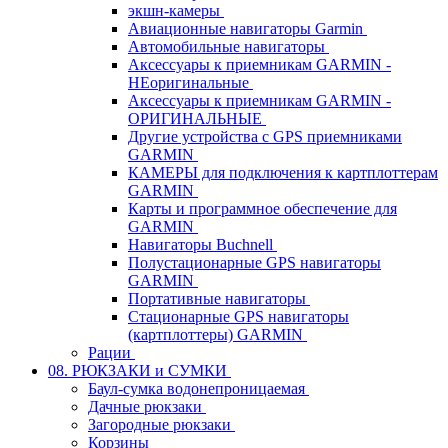
экшн-камеры
Авиационные навигаторы Garmin
Автомобильные навигаторы
Аксессуары к приемникам GARMIN -
НЕоригинальные
Аксессуары к приемникам GARMIN -
ОРИГИНАЛЬНЫЕ
Другие устройства с GPS приемниками
GARMIN
КАМЕРЫ для подключения к картплоттерам
GARMIN
Карты и программное обеспечение для
GARMIN
Навигаторы Buchnell
Полустационарные GPS навигаторы
GARMIN
Портативные навигаторы
Стационарные GPS навигаторы
(картплоттеры) GARMIN
Рации
08. РЮКЗАКИ и СУМКИ
Баул-сумка водонепроницаемая
Дачные рюкзаки
Загородные рюкзаки
Корзины