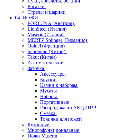
Луки, арбалеты, рогатки
Рогатки
Стрелы и шарики
04. НОЖИ
FORTUNA (Австрия)
LionSteel (Италия)
Maserin (Италия)
MERTZ Solinger (Германия)
Opinel (Франция)
Sanrenmu (Китай)
Tekut (Китай)
Автоматические
Заточка
Аксессуары
Бруски
Камни к наборам
Мусаты
Наборы
Портативные
Распродажа по АКЦИИ!!!
Смазка
Точилки для ножей
Кухонные
Многофункциональные
Ножи Maserin