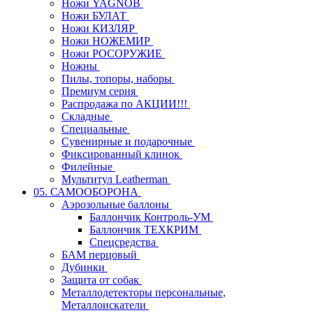
Ножи YAGNOB
Ножи БУЛАТ
Ножи КИЗЛЯР
Ножи НОЖЕМИР
Ножи РОСОРУЖИЕ
Ножны
Пилы, топоры, наборы
Премиум серия
Распродажа по АКЦИИ!!!
Складные
Специальные
Сувенирные и подарочные
Фиксированный клинок
Филейные
Мультитул Leatherman
05. САМООБОРОНА
Аэрозольные баллоны
Баллончик Контроль-УМ
Баллончик ТЕХКРИМ
Спецсредства
БАМ перцовый
Дубинки
Защита от собак
Металлодетекторы персональные,
Металлоискатели