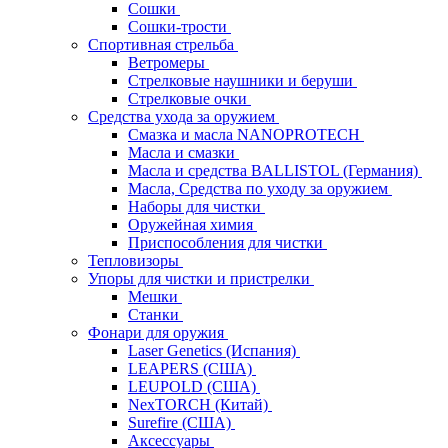
Сошки
Сошки-трости
Спортивная стрельба
Ветромеры
Стрелковые наушники и беруши
Стрелковые очки
Средства ухода за оружием
Смазка и масла NANOPROTECH
Масла и смазки
Масла и средства BALLISTOL (Германия)
Масла, Средства по уходу за оружием
Наборы для чистки
Оружейная химия
Приспособления для чистки
Тепловизоры
Упоры для чистки и пристрелки
Мешки
Станки
Фонари для оружия
Laser Genetics (Испания)
LEAPERS (США)
LEUPOLD (США)
NexTORCH (Китай)
Surefire (США)
Аксессуары